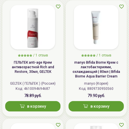
/
1 отзыв
/
1 отзыв
ГЕЛЬТЕК anti-age Крем
manyo Bifida Biome Крем с
антивозрастной Rich and
лактобактериями,
Restore, 30мл, GELTEK
охлаждающий | 80мл | Bifida
Biome Aqua Barrier Cream
GELTEK ( ГЕЛЬТЕК ) (Россия)
manyo (Корея)
Код: 4610094694687
Код: 8809730950560
78.89 руб.
79.90 руб.
в корзину
в корзину