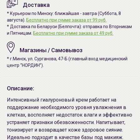
Доставка
* Курьером по Минску: ближайшая - завтра (Суббота, 8
августа).
Бесплатно при сумме заказа от 99 руб.
* Доставка по Беларуси (Белпочта): отправка по Вторникам
и Пятницам.
Бесплатно при сумме заказа от 49 руб.
Магазины / Самовывоз
* г.Минск, ул. Сурганова, 47-Б (главный вход медицинский
центр “НОРДИН”).
Описание:
Интенсивный гиалуроновый крем работает на
поддержание необходимого уровня увлажнения в
клетках, восполняет недостаток влаги и эффективно
устраняет признаки обезвоженности. Напитывает,
тонизирует и возвращает коже здоровое сияние.
Идеально подходит в качестве базы под макияж.