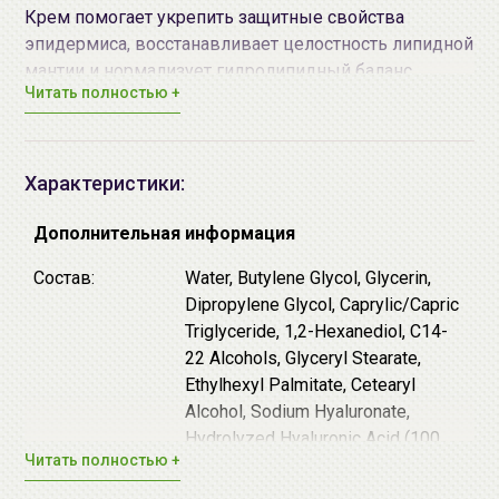
Крем помогает укрепить защитные свойства
эпидермиса, восстанавливает целостность липидной
мантии и нормализует гидролипидный баланс.
Читать полностью +
Питает, борется с сухостью и шелушениями,
смягчает огрубевшие участки кожи. Нейтральный
показатель pH и веганский состав позволяют
использовать средство даже на чувствительной и
Характеристики:
атопичной коже.
Дополнительная информация
Ключевой компонент продукта -
комплекс из 5
видов гиалуроновой кислоты
разной молекулярной
Состав:
Water, Butylene Glycol, Glycerin,
массы, которые способны проникать глубоко в
Dipropylene Glycol, Caprylic/Capric
роговой слой кожи, работают как на поверхности,
Triglyceride, 1,2-Hexanediol, C14-
так и в клетках. Комплекс создаёт невидимый
22 Alcohols, Glyceryl Stearate,
барьер, препятствующий испарению влаги, улучшает
Ethylhexyl Palmitate, Cetearyl
структуру, способствует регенерации клеток,
Alcohol, Sodium Hyaluronate,
сокращает мелкие морщинки, делает кожу гладкой и
Hydrolyzed Hyaluronic Acid (100
Читать полностью +
нежной.
ppm), Sodium Acetylated
Hyaluronate, Sodium Hyaluronate