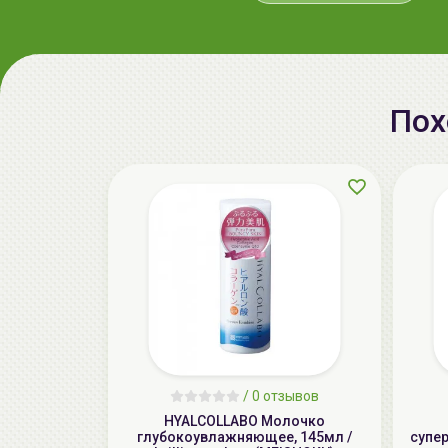
Пох
/
0 отзывов
HYALCOLLABO Молочко
глубокоувлажняющее, 145мл /
супе