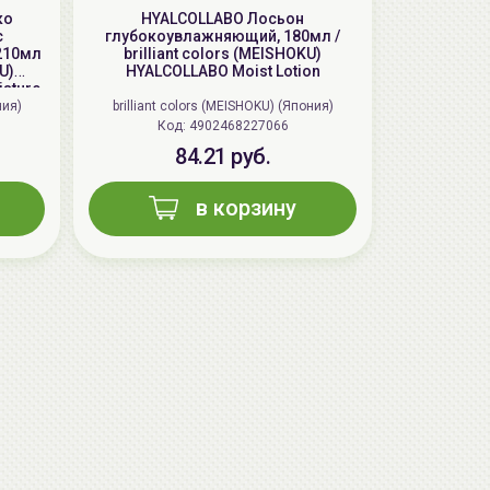
ко
HYALCOLLABO Лосьон
c
глубокоувлажняющий, 180мл /
210мл
brilliant colors (MEISHOKU)
U)
HYALCOLLABO Moist Lotion
isture
ния)
brilliant colors (MEISHOKU) (Япония)
Код: 4902468227066
84.21 руб.
AiliCode Восстанавливающий крем-
в корзину
пилинг для лица, 50мл
24.90 руб.
49.95 руб.
-50%