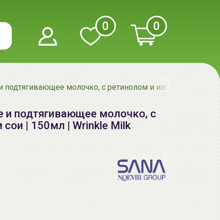
0
0
 подтягивающее молочко, с ретинолом и изофлавонами сои 
 и подтягивающее молочко, с
ои | 150мл | Wrinkle Milk