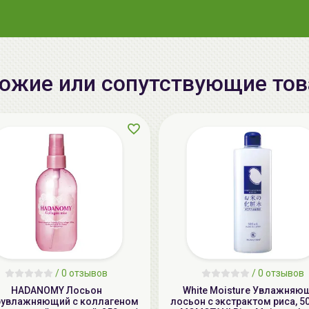
ожие или сопутствующие то
/
0 отзывов
/
0 отзывов
HADANOMY Лосьон
White Moisture Увлажняю
рувлажняющий с коллагеном
лосьон с экстрактом риса, 5