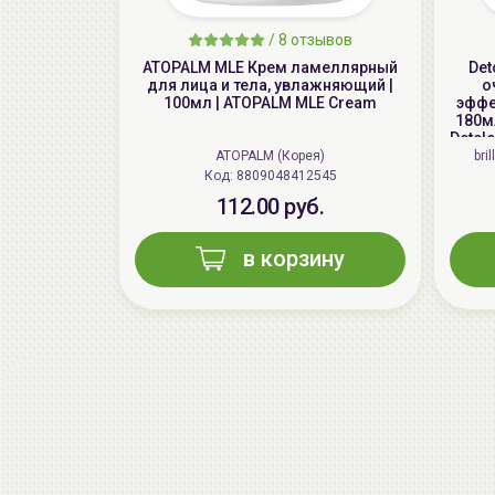
/
8 отзывов
ATOPALM MLE Крем ламеллярный
Det
для лица и тела, увлажняющий |
о
100мл | ATOPALM MLE Cream
эффе
180мл
Detcl
ATOPALM (Корея)
bri
Код: 8809048412545
112.00 руб.
в корзину