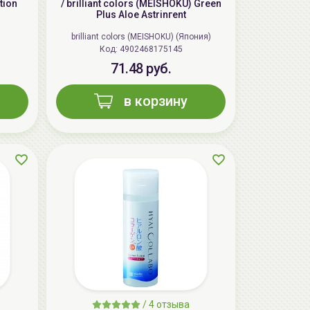
tion
/ brilliant colors (MEISHOKU) Green
Plus Aloe Astrinгent
brilliant colors (MEISHOKU) (Япония)
Код: 4902468175145
71.48 руб.
в корзину
AiliCode Бальзам для волос
увлажняющий, 250мл
19.99 руб.
27.38 руб.
-26%
aкция
/
4 отзыва