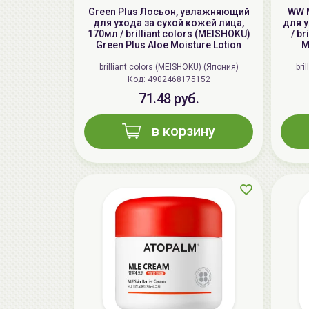
Green Plus Лосьон, увлажняющий
WW 
для ухода за сухой кожей лица,
для у
170мл / brilliant colors (MEISHOKU)
/ b
Green Plus Aloe Moisture Lotion
M
brilliant colors (MEISHOKU) (Япония)
bri
Код: 4902468175152
71.48 руб.
в корзину