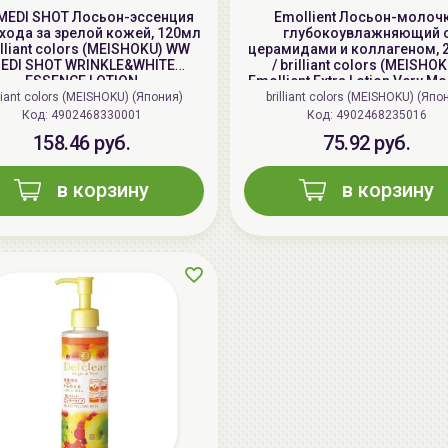
MEDI SHOT Лосьон-эссенция
Emollient Лосьон-молоч
хода за зрелой кожей, 120мл
глубокоувлажняющий 
rilliant colors (MEISHOKU) WW
церамидами и коллагеном, 
EDI SHOT WRINKLE&WHITE
/ brilliant colors (MEISHOK
ESSENCE LOTION
Emollient Extra Lotion Very Mo
lliant colors (MEISHOKU) (Япония)
brilliant colors (MEISHOKU) (Япо
Код: 4902468330001
Код: 4902468235016
158.46 руб.
75.92 руб.
в корзину
в корзину