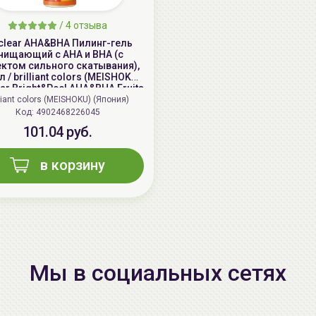
/
4 отзыва
clear AHA&BHA Пилинг-гель
чищающий с AHA и BHA (с
ктом сильного скатывания),
 / brilliant colors (MEISHOKU)
ear Bright&Peel AHA&BHA Fruits
Peeling Jelly
lliant colors (MEISHOKU) (Япония)
Код: 4902468226045
101.04 руб.
в корзину
Мы в социальных сетях