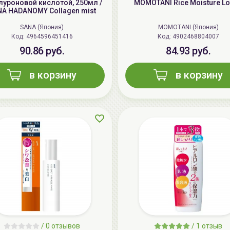
алуроновой кислотой, 250мл /
MOMOTANI Rice Moisture Lo
A HADANOMY Collagen mist
SANA (Япония)
MOMOTANI (Япония)
Код: 4964596451416
Код: 4902468804007
90.86 руб.
84.93 руб.
в корзину
в корзину
/
0 отзывов
/
1 отзыв