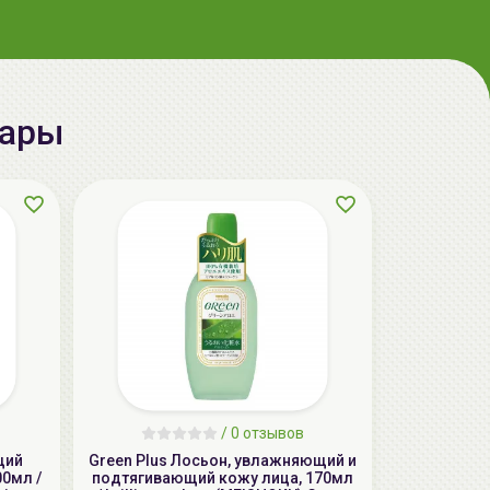
aкция
вары
ГЕЛЬТЕК cleansing Маска энзимная
пектиновая, 200г, GELTEK
59.00 руб.
124.98 руб.
-52%
/
0 отзывов
aкция
щий
Green Plus Лосьон, увлажняющий и
00мл /
подтягивающий кожу лица, 170мл