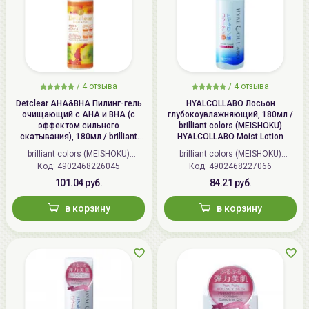
/
4 отзыва
/
4 отзыва
Detclear AHA&BHA Пилинг-гель
HYALCOLLABO Лосьон
очищающий с AHA и BHA (с
глубокоувлажняющий, 180мл /
эффектом сильного
brilliant colors (MEISHOKU)
скатывания), 180мл / brilliant
HYALCOLLABO Moist Lotion
colors (MEISHOKU) Detclear
brilliant colors (MEISHOKU)
brilliant colors (MEISHOKU)
Bright&Peel AHA&BHA Fruits
Код: 4902468226045
(Япония)
Код: 4902468227066
(Япония)
Peeling Jelly
101.04 руб.
84.21 руб.
в корзину
в корзину