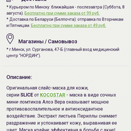
* Курьером по Минску: ближайшая - послезавтра (Суббота, 8
августа).
Бесплатно при сумме заказа от 99 руб.
* Доставка по Беларуси (Белпочта): отправка по Вторникам
и Пятницам.
Бесплатно при сумме заказа от 49 руб.
Магазины / Самовывоз
* г.Минск, ул. Сурганова, 47-Б (главный вход медицинский
центр “НОРДИН”).
Описание:
Оригинальная слайс-маска для кожи,
серии
SLICE
от
KOCOSTAR
- маска в виде сочных
мини-ломтиков Алоэ Вера оказывает мощное
противовоспалительное и антиоксидантное
воздействие. Экстракт листьев Периллы снимает
раздражение и успокаивает кожу, выравнивая ее
цвет. Маска крайне эффективна в борьбе с акне!