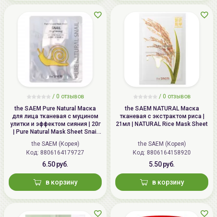
/
0 отзывов
/
0 отзывов
the SAEM Pure Natural Маска
the SAEM NATURAL Маска
для лица тканевая с муцином
тканевая с экстрактом риса |
улитки и эффектом сияния | 20г
21мл | NATURAL Rice Mask Sheet
| Pure Natural Mask Sheet Snail
Brightening
the SAEM (Корея)
the SAEM (Корея)
Код: 8806164179727
Код: 8806164158920
6.50 руб.
5.50 руб.
в корзину
в корзину