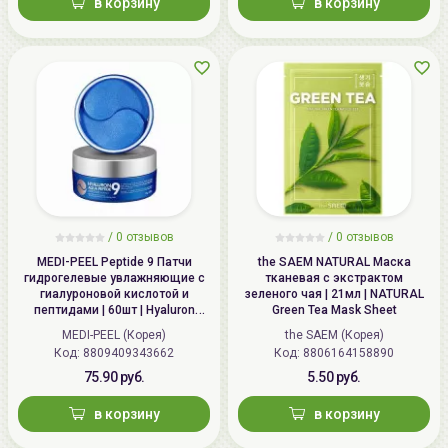
в корзину
в корзину
Беларусь:
УНП 192179286, Беларусь,
220020 Минск, ул.Радужная 4/1-
136. www.allcosmetics.by, E-mail:
info@allcosmetics.by,
тел.:+375296131336
/
0 отзывов
/
0 отзывов
MEDI-PEEL Peptide 9 Патчи
the SAEM NATURAL Маска
гидрогелевые увлажняющие с
тканевая с экстрактом
гиалуроновой кислотой и
зеленого чая | 21мл | NATURAL
пептидами | 60шт | Hyaluron
Green Tea Mask Sheet
Aqua Peptide 9 Ampoule Eye
MEDI-PEEL (Корея)
the SAEM (Корея)
Patch
Код: 8809409343662
Код: 8806164158890
75.90 руб.
5.50 руб.
в корзину
в корзину