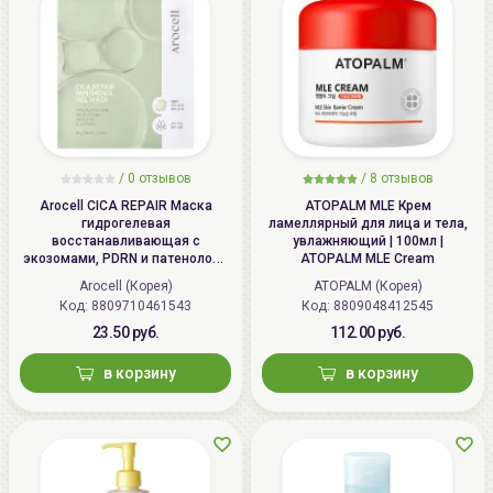
/
0 отзывов
/
8 отзывов
Arocell CICA REPAIR Маска
ATOPALM MLE Крем
гидрогелевая
ламеллярный для лица и тела,
восстанавливающая с
увлажняющий | 100мл |
экозомами, PDRN и патенолом |
ATOPALM MLE Cream
25г | CICA REPAIR Panthenol Gel
Arocell (Корея)
ATOPALM (Корея)
Mask
Код: 8809710461543
Код: 8809048412545
23.50 руб.
112.00 руб.
в корзину
в корзину