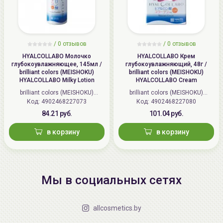
/
0 отзывов
/
0 отзывов
HYALCOLLABO Молочко
HYALCOLLABO Крем
глубокоувлажняющее, 145мл /
глубокоувлажняющий, 48г /
brilliant colors (MEISHOKU)
brilliant colors (MEISHOKU)
HYALCOLLABO Milky Lotion
HYALCOLLABO Cream
brilliant colors (MEISHOKU)
brilliant colors (MEISHOKU)
Код: 4902468227073
(Япония)
Код: 4902468227080
(Япония)
84.21 руб.
101.04 руб.
в корзину
в корзину
Мы в социальных сетях
allcosmetics.by