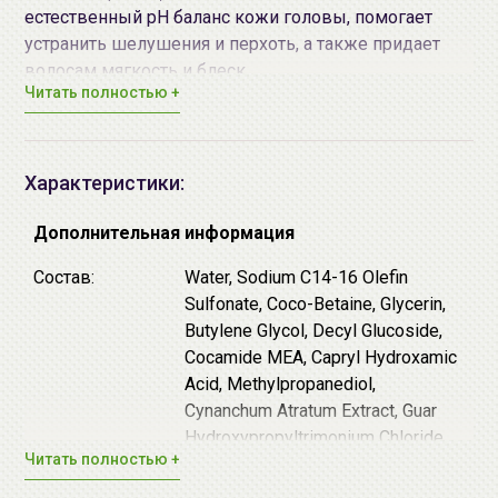
естественный pH баланс кожи головы, помогает
устранить шелушения и перхоть, а также придает
волосам мягкость и блеск.
Читать полностью +
Характеристики:
Дополнительная информация
Состав:
Water, Sodium C14-16 Olefin
Sulfonate, Coco-Betaine, Glycerin,
Butylene Glycol, Decyl Glucoside,
Cocamide MEA, Capryl Hydroxamic
Acid, Methylpropanediol,
Комплекс 7 растительных экстрактов
(меллиса,
Cynanchum Atratum Extract, Guar
лаванда, шалфей, хауттюйния, гамамелис, мята,
Hydroxypropyltrimonium Chloride,
эвкалипт) - успокаивает раздраженную кожу,
Читать полностью +
Panthenol, Salicylic Acid, Citric Acid,
снимает процессы воспаления, устраняет
Disodium EDTA, Niacinamide,