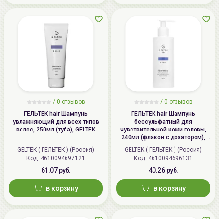
info@allcosmetics.by,
• Хранить в недоступном для детей месте при t не
тел.:+375296131336
выше 25 С, вдали от источников света и
отопительных приборов.
/
0 отзывов
/
0 отзывов
ГЕЛЬТЕК hair Шампунь
ГЕЛЬТЕК hair Шампунь
увлажняющий для всех типов
бессульфатный для
волос, 250мл (туба), GELTEK
чувствительной кожи головы,
240мл (флакон с дозатором),
GELTEK
GELTEK ( ГЕЛЬТЕК ) (Россия)
GELTEK ( ГЕЛЬТЕК ) (Россия)
Код: 4610094697121
Код: 4610094696131
61.07 руб.
40.26 руб.
в корзину
в корзину