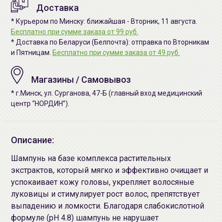
Доставка
* Курьером по Минску: ближайшая - Вторник, 11 августа.
Бесплатно при сумме заказа от 99 руб.
* Доставка по Беларуси (Белпочта): отправка по Вторникам
и Пятницам.
Бесплатно при сумме заказа от 49 руб.
Магазины / Самовывоз
* г.Минск, ул. Сурганова, 47-Б (главный вход медицинский
центр “НОРДИН”).
Описание:
Шампунь на базе комплекса растительных
экстрактов, который мягко и эффективно очищает и
успокаивает кожу головы, укрепляет волосяные
луковицы и стимулирует рост волос, препятствует
выпадению и ломкости. Благодаря слабокислотной
формуле (pH 4.8) шампунь не нарушает