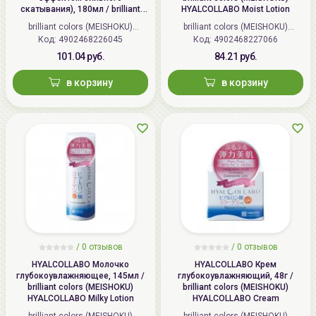
скатывания), 180мл / brilliant
HYALCOLLABO Moist Lotion
colors (MEISHOKU) Detclear
brilliant colors (MEISHOKU)
brilliant colors (MEISHOKU)
Bright&Peel AHA&BHA Fruits
Код: 4902468226045
(Япония)
Код: 4902468227066
(Япония)
Peeling Jelly
101.04 руб.
84.21 руб.
в корзину
в корзину
/
0 отзывов
/
0 отзывов
HYALCOLLABO Молочко
HYALCOLLABO Крем
глубокоувлажняющее, 145мл /
глубокоувлажняющий, 48г /
brilliant colors (MEISHOKU)
brilliant colors (MEISHOKU)
HYALCOLLABO Milky Lotion
HYALCOLLABO Cream