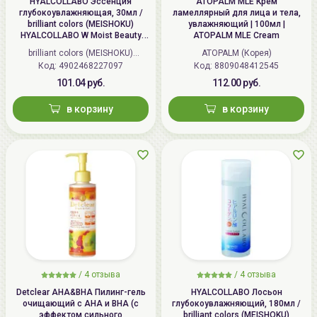
HYALCOLLABO Эссенция
ATOPALM MLE Крем
глубокоувлажняющая, 30мл /
ламеллярный для лица и тела,
brilliant colors (MEISHOKU)
увлажняющий | 100мл |
HYALCOLLABO W Moist Beauty
ATOPALM MLE Cream
Essence
brilliant colors (MEISHOKU)
ATOPALM (Корея)
Код: 4902468227097
(Япония)
Код: 8809048412545
101.04 руб.
112.00 руб.
в корзину
в корзину
/
4 отзыва
/
4 отзыва
Detclear AHA&BHA Пилинг-гель
HYALCOLLABO Лосьон
очищающий с AHA и BHA (с
глубокоувлажняющий, 180мл /
эффектом сильного
brilliant colors (MEISHOKU)