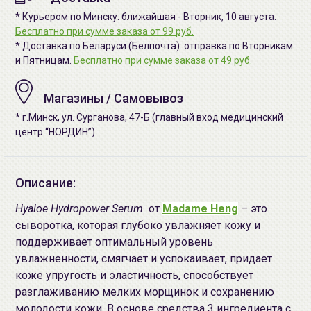
* Курьером по Минску: ближайшая - Вторник, 10 августа.
Бесплатно при сумме заказа от 99 руб.
* Доставка по Беларуси (Белпочта): отправка по Вторникам
и Пятницам.
Бесплатно при сумме заказа от 49 руб.
Магазины / Самовывоз
* г.Минск, ул. Сурганова, 47-Б (главный вход медицинский
центр “НОРДИН”).
Описание:
Hyaloe Hydropower Serum
от
Madame Heng
– это
сыворотка, которая глубоко увлажняет кожу и
поддерживает оптимальный уровень
увлажненности, смягчает и успокаивает, придает
коже упругость и эластичность, способствует
разглаживанию мелких морщинок и сохранению
молодости кожи. В основе средства 3 ингредиента с