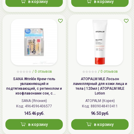
в корзину
в корзину
/
0 отзывов
/
0 отзывов
SANA Wrinkle Крем-гель
ATOPALM MLE Лосьон
увлажняющий и
ламеллярный для кожи лица и
подтягивающий, с ретинолом и
тела | 120мл | ATOPALM MLE
изофлавонами сои, с
Lotion
осветляющим эффектом | 100г |
SANA (Япония)
ATOPALM (Корея)
Wrinkle Gel Cream (Whitening)
Код: 4964596406577
Код: 8809048410411
145.46 руб.
96.50 руб.
в корзину
в корзину