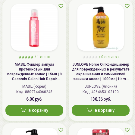
/
1 отзыв
/
0 отзывов
MASIL Филлер ампула
JUNLOVE Horse Oil Кондиционер
протеиновый для
для поврежденных в результате
поврежденных волос | 15мл | 8
окрашивания и химической
Seconds Salon Hair Repair
завивки волос | 1000мл | Horse
Ampoule
Oil Conditioner
MASIL (Корея)
JUNLOVE (Япония)
Код: 8809744060248
Код: 4964653102190
6.00 руб.
138.36 руб.
в корзину
в корзину