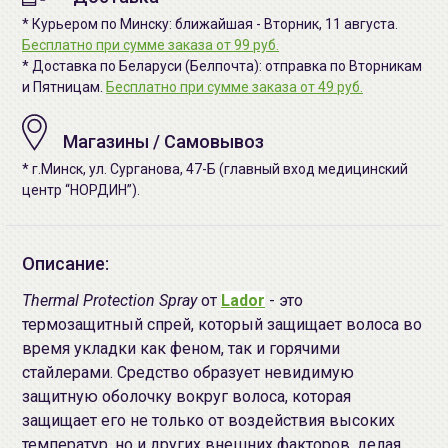
* Курьером по Минску: ближайшая - Вторник, 11 августа.
Бесплатно при сумме заказа от 99 руб.
* Доставка по Беларуси (Белпочта): отправка по Вторникам
и Пятницам.
Бесплатно при сумме заказа от 49 руб.
Магазины / Самовывоз
* г.Минск, ул. Сурганова, 47-Б (главный вход медицинский
центр “НОРДИН”).
Описание:
Thermal Protection Spray
от
Lador
- это
термозащитный спрей, который защищает волоса во
время укладки как феном, так и горячими
стайлерами. Средство образует невидимую
защитную оболочку вокруг волоса, которая
защищает его не только от воздействия высоких
температур, но и других внешних факторов, делая