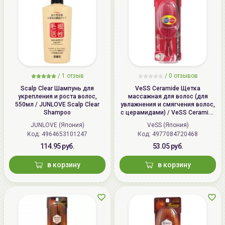
/
1 отзыв
/
0 отзывов
Scalp Clear Шампунь для
VeSS Ceramide Щетка
укрепления и роста волос,
массажная для волос (для
550мл / JUNLOVE Scalp Clear
увлажнения и смягчения волос,
Shampoo
с церамидами) / VeSS Ceramide
Brush, CRM-500
JUNLOVE (Япония)
VeSS (Япония)
Код: 4964653101247
Код: 4977084720468
114.95 руб.
53.05 руб.
в корзину
в корзину