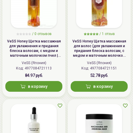
/
0 отзывов
/
1 отзыв
VeSS Honey Щетка массажная
VeSS Honey Щетка массажная
для увлажнения и придания
для волос (для увлажнения и
блеска волосам, с медом и
придания блеска волосам, с
маточным молочком пчел |
медом и маточным молочком
Honey Brush, H-1000
пчел) / VeSS Honey Brush, H-500
VeSS (Япония)
VeSS (Япония)
Код: 4977084721113
Код: 4977084721151
84.97 руб.
52.78 руб.
в корзину
в корзину