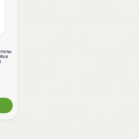
устоты
tics
i
AiliCode Восстанавливающий крем-
пилинг для лица, 50мл
24.90 руб.
49.95 руб.
-50%