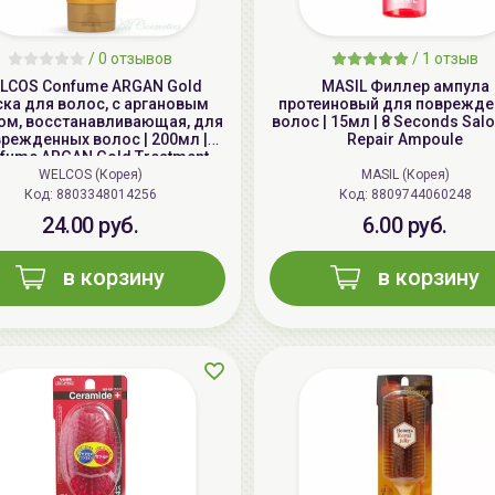
/
0 отзывов
/
1 отзыв
LCOS Confume ARGAN Gold
MASIL Филлер ампула
ка для волос, с аргановым
протеиновый для поврежд
ом, восстанавливающая, для
волос | 15мл | 8 Seconds Salo
режденных волос | 200мл |
Repair Ampoule
fume ARGAN Gold Treatment
WELCOS (Корея)
MASIL (Корея)
Код: 8803348014256
Код: 8809744060248
24.00 руб.
6.00 руб.
в корзину
в корзину