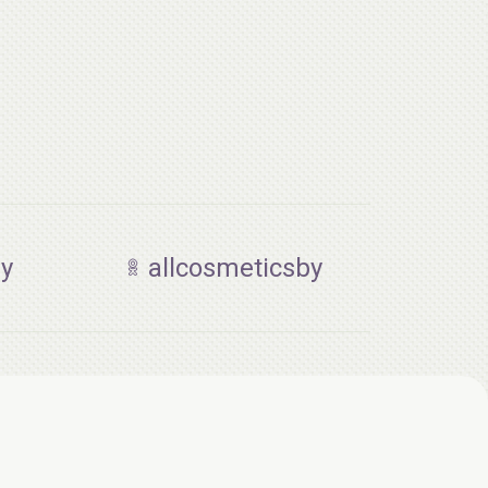
by
allcosmeticsby