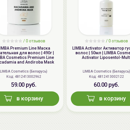
/
0 отзывов
/
0 отзывов
IMBA Premium Line Маска
LIMBA Activator Активатор г
ательная для волос | 490г |
волос | 50мл | LIMBA Cosme
BA Cosmetics Premium Line
Activator Liposentol-Mult
cadamia and Andiroba Mask
LIMBA Cosmetics (Беларусь)
LIMBA Cosmetics (Беларусь)
Код: 4812413002962
Код: 4812413002122
59.00 руб.
60.00 руб.
в корзину
в корзину