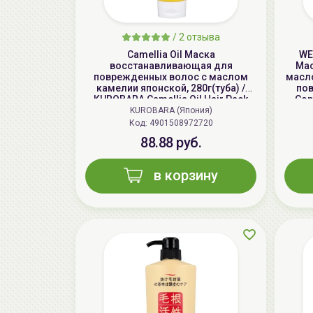
/
2 отзыва
Camellia Oil Маска
WE
восстанавливающая для
Мас
поврежденных волос с маслом
масл
камелии японской, 280г(туба) /
пов
KUROBARA Camellia Oil Hair Pack
Con
KUROBARA (Япония)
Код: 4901508972720
88.88 руб.
в корзину