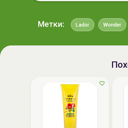
Метки:
Lador
Wonder
Пох