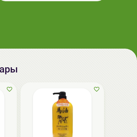
37.00 руб.
40.00 руб.
-7%
aкция
вары
ГЕЛЬТЕК hair Кондиционер для
кудрявых волос, 250мл (туба), GELTEK
37.90 руб.
48.87 руб.
-22%