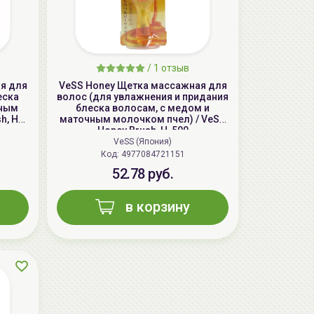
aкция
/
1 отзыв
я для
VeSS Honey Щетка массажная для
еска
волос (для увлажнения и придания
чным
блеска волосам, с медом и
h, H-
маточным молочком пчел) / VeSS
Honey Brush, H-500
VeSS (Япония)
Код: 4977084721151
52.78 руб.
в корзину
AiliCode Бальзам для волос
увлажняющий, 250мл
19.99 руб.
27.38 руб.
-26%
aкция