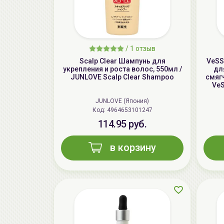
/
1 отзыв
Scalp Clear Шампунь для
VeSS
укрепления и роста волос, 550мл /
дл
JUNLOVE Scalp Clear Shampoo
смягч
VeS
JUNLOVE (Япония)
Код: 4964653101247
114.95 руб.
в корзину