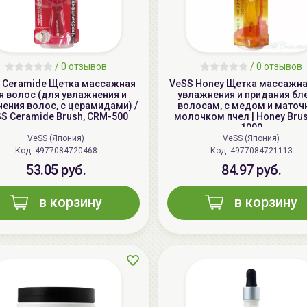
/
0 отзывов
/
0 отзывов
 Ceramide Щетка массажная
VeSS Honey Щетка массажна
я волос (для увлажнения и
увлажнения и придания бл
ения волос, с церамидами) /
волосам, с медом и мато
S Ceramide Brush, CRM-500
молочком пчел | Honey Brus
1000
VeSS (Япония)
VeSS (Япония)
Код: 4977084720468
Код: 4977084721113
53.05 руб.
84.97 руб.
в корзину
в корзину