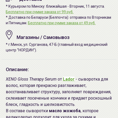
* Курьером по Минску: ближайшая - Вторник, 11 августа.
Бесплатно при сумме заказа от 99 руб.
* Доставка по Беларуси (Белпочта): отправка по Вторникам
и Пятницам.
Бесплатно при сумме заказа от 49 руб.
Магазины / Самовывоз
* г.Минск, ул. Сурганова, 47-Б (главный вход медицинский
центр “НОРДИН”).
Описание:
XENO Gloss Therapy Serum
от
Lador
- сыворотка для
волос, которая прекрасно разглаживает,
восстанавливает структуру, заполняет повреждения,
склеивает посеченые кончики и придает роскошный
блеск, гладкость и шелковистость.
В составе сыворотки
масло жожоба
, которое
великолепно подходит для ухода за сухими и