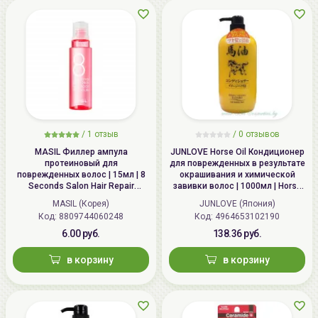
/
1 отзыв
/
0 отзывов
MASIL Филлер ампула
JUNLOVE Horse Oil Кондиционер
протеиновый для
для поврежденных в результате
поврежденных волос | 15мл | 8
окрашивания и химической
Seconds Salon Hair Repair
завивки волос | 1000мл | Horse
Ampoule
Oil Conditioner
MASIL (Корея)
JUNLOVE (Япония)
Код: 8809744060248
Код: 4964653102190
6.00 руб.
138.36 руб.
в корзину
в корзину