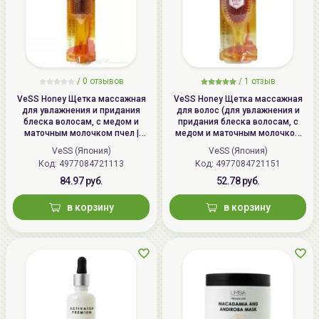
/
0 отзывов
/
1 отзыв
VeSS Honey Щетка массажная
VeSS Honey Щетка массажная
для увлажнения и придания
для волос (для увлажнения и
блеска волосам, с медом и
придания блеска волосам, с
маточным молочком пчел |
медом и маточным молочком
Honey Brush, H-1000
пчел) / VeSS Honey Brush, H-500
VeSS (Япония)
VeSS (Япония)
Код: 4977084721113
Код: 4977084721151
84.97 руб.
52.78 руб.
в корзину
в корзину