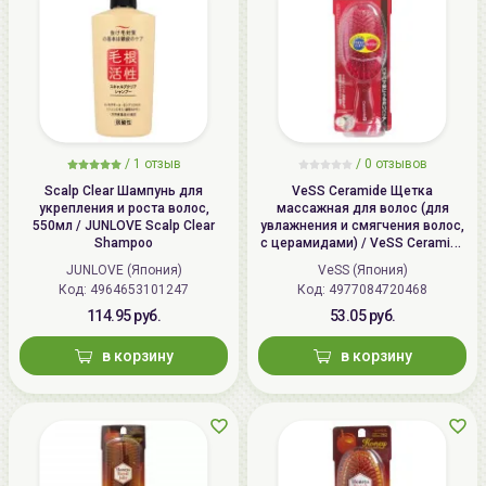
/
1 отзыв
/
0 отзывов
Scalp Clear Шампунь для
VeSS Ceramide Щетка
укрепления и роста волос,
массажная для волос (для
550мл / JUNLOVE Scalp Clear
увлажнения и смягчения волос,
Shampoo
с церамидами) / VeSS Ceramide
Brush, CRM-500
JUNLOVE (Япония)
VeSS (Япония)
Код: 4964653101247
Код: 4977084720468
114.95 руб.
53.05 руб.
в корзину
в корзину