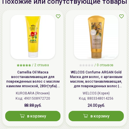
Похожие или сопутствующие товары
/
2 отзыва
/
0 отзывов
Camellia Oil Маска
WELCOS Confume ARGAN Gold
восстанавливающая для
Маска для волос, с аргановым
поврежденных волос с маслом
маслом, восстанавливающая,
камелии японской, 280г(туба) /
для поврежденных волос |
KUROBARA Camellia Oil Hair Pack
200мл | Confume ARGAN Gold
KUROBARA (Япония)
WELCOS (Корея)
Treatment
Код: 4901508972720
Код: 8803348014256
88.88 руб.
24.00 руб.
в корзину
в корзину