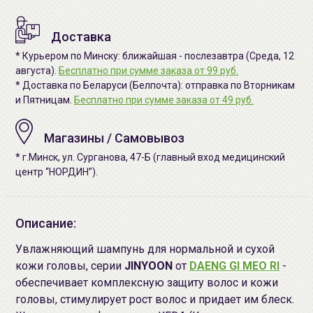
Доставка
* Курьером по Минску: ближайшая - послезавтра (Среда, 12
августа).
Бесплатно при сумме заказа от 99 руб.
* Доставка по Беларуси (Белпочта): отправка по Вторникам
и Пятницам.
Бесплатно при сумме заказа от 49 руб.
Магазины / Самовывоз
* г.Минск, ул. Сурганова, 47-Б (главный вход медицинский
центр “НОРДИН”).
Описание:
Увлажняющий шампунь для нормальной и сухой
кожи головы, серии
JINYOON
от
DAENG GI MEO RI
-
обеспечивает комплексную защиту волос и кожи
головы, стимулирует рост волос и придает им блеск.