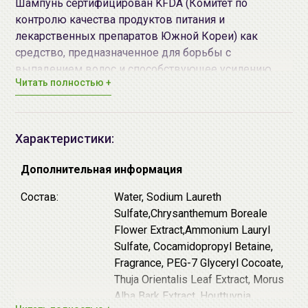
Шампунь сертифицирован KFDA (Комитет по
контролю качества продуктов питания и
лекарственных препаратов Южной Кореи) как
средство, предназначенное для борьбы с
выпадением волос и способствующее усилению
Читать полностью +
роста волос. Масло камелии – основной компонент
шампуня – сохраняет внутреннюю влагу и блеск
волос, предотвращает ломкость волос, устраняет зуд
и раздражения кожи головы, а комплекс
Характеристики:
растительных экстрактов (женьшеня, полыни,
хауттюйнии, шелковицы, хризантемы, полыни, горца
Дополнительная информация
многоцветкового) - интенсивно питают ослабленные
Состав:
Water, Sodium Laureth
и сухие волосы, увлажняют кожу головы,
Sulfate,Chrysanthemum Boreale
оказывают антиоксидантный эффект.
Flower Extract,Ammonium Lauryl
Средство не содержит: искусственных красителей,
Sulfate, Cocamidopropyl Betaine,
животных масел и компонентов животного
Fragrance, PEG-7 Glyceryl Cocoate,
происхождения, бензофенона, минеральных масел.
Thuja Orientalis Leaf Extract, Morus
Alba Bark Extract, Houttuynia
Способ применения:
Нанесите небольшое