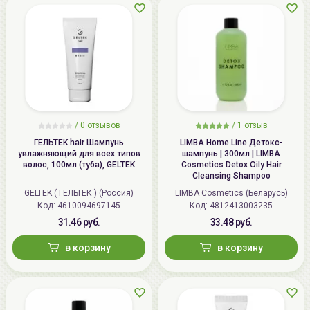
/
0 отзывов
/
1 отзыв
ГЕЛЬТЕК hair Шампунь
LIMBA Home Line Детокс-
увлажняющий для всех типов
шампунь | 300мл | LIMBA
волос, 100мл (туба), GELTEK
Cosmetics Detox Oily Hair
Cleansing Shampoo
GELTEK ( ГЕЛЬТЕК ) (Россия)
LIMBA Cosmetics (Беларусь)
Код: 4610094697145
Код: 4812413003235
31.46 руб.
33.48 руб.
в корзину
в корзину