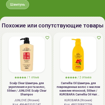
Дата
не указывается
Шампунь
производства:
Срок годности:
3 года с даты производства /
дату окончания срока годности
Похожие или сопутствующие товары
смотрите на упаковке
Производитель:
[DAENG GI MEO RI] "DOORI
Cosmetics Co., Ltd.", Республика
Корея, Republic of Korea, 588,
Dabok-ro, Chubu-myeon, Geumsan-
gun, Chungcheongnam-do.
Импортер в
ИП Мигаль Наталья Петровна,
Беларусь:
УНП 192179286 Беларусь,
/
1 отзыв
/
2 отзыва
220020 Минск, ул.Радужная 4/1-
Scalp Clear Шампунь для
Camellia Oil Шампунь для
136. www.allcosmetics.by, E-mail:
укрепления и роста волос,
поврежденных волос с маслом
550мл / JUNLOVE Scalp Clear
камелии японской, 500мл /
info@allcosmetics.by,
Shampoo
KUROBARA Camellia Oil Hair
тел.:+375296131336
Shampoo
JUNLOVE (Япония)
KUROBARA (Япония)
Код: 4964653101247
Код: 4901508972706