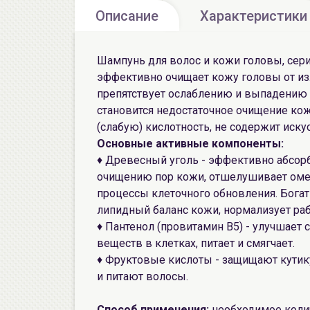
Описание
Характеристики
Шампунь для волос и кожи головы, сер
эффективно очищает кожу головы от из
препятствует ослаблению и выпадению 
становится недостаточное очищение ко
(слабую) кислотность, не содержит иск
Основные активные компоненты:
♦ Древесный уголь - эффективно абсор
очищению пор кожи, отшелушивает оме
процессы клеточного обновления. Бога
липидный баланс кожи, нормализует раб
♦ Пантенол (провитамин В5) - улучшает
веществ в клетках, питает и смягчает.
♦ Фруктовые кислоты - защищают кутик
и питают волосы.
Способ применения:
необходимое коли