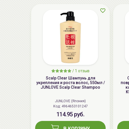
/
1 отзыв
Scalp Clear Шампунь для
укрепления и роста волос, 550мл /
пов
JUNLOVE Scalp Clear Shampoo
к
K
JUNLOVE (Япония)
Код: 4964653101247
114.95 руб.
в корзину