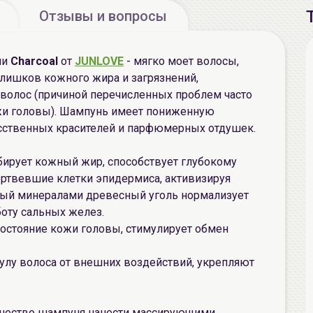
Отзывы и вопросы
ии
Charcoal
от
JUNLOVE
- мягко моет волосы,
лишков кожного жира и загрязнений,
волос (причиной перечисленных проблем часто
жи головы). Шампунь имеет пониженную
усственных красителей и парфюмерных отдушек.
бирует кожный жир, способствует глубокому
ртвевшие клетки эпидермиса, активизируя
тый минералами древесный уголь нормализует
оту сальных желез.
 состояние кожи головы, стимулирует обмен
улу волоса от внешних воздействий, укрепляют
чество шампуня нанести массирующими