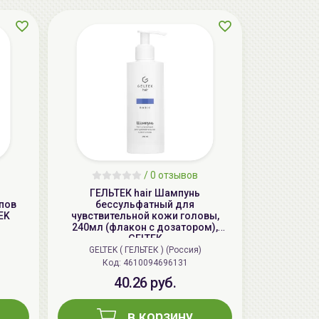
aкция
/
0 отзывов
ГЕЛЬТЕК hair Шампунь
пов
бессульфатный для
EK
чувствительной кожи головы,
LIMBA Premium Line Маска-
240мл (флакон с дозатором),
реконструктор для волос | 750мл | LIMBA
GELTEK
Cosmetics Premium Line Reconstruction
GELTEK ( ГЕЛЬТЕК ) (Россия)
Treatment
Код: 4610094696131
139.50 руб.
155.00 руб.
-10%
40.26 руб.
в корзину