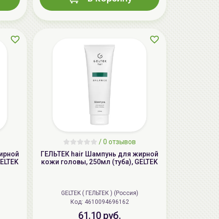
aкция
/
0 отзывов
AiliCode Бальзам для волос
увлажняющий, 250мл
жирной
ГЕЛЬТЕК hair Шампунь для жирной
GELTEK
кожи головы, 250мл (туба), GELTEK
19.99 руб.
27.38 руб.
-26%
GELTEK ( ГЕЛЬТЕК ) (Россия)
Код: 4610094696162
aкция
61.10 руб.