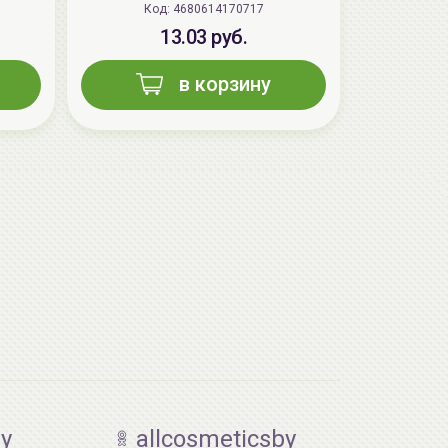
Код: 4680614170717
13.03 руб.
в корзину
by
allcosmeticsby