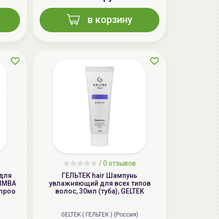
в корзину
AiliCode Восстанавливающий крем-
пилинг для лица, 50мл
24.90 руб.
49.95 руб.
-50%
/
0 отзывов
 для
ГЕЛЬТЕК hair Шампунь
LIMBA
увлажняющий для всех типов
ampoo
волос, 30мл (туба), GELTEK
GELTEK ( ГЕЛЬТЕК ) (Россия)