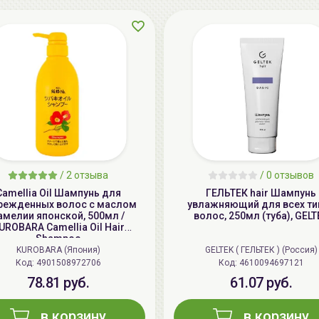
/
2 отзыва
/
0 отзывов
Camellia Oil Шампунь для
ГЕЛЬТЕК hair Шампунь
режденных волос с маслом
увлажняющий для всех ти
амелии японской, 500мл /
волос, 250мл (туба), GELT
UROBARA Camellia Oil Hair
Shampoo
KUROBARA (Япония)
GELTEK ( ГЕЛЬТЕК ) (Россия)
Код: 4901508972706
Код: 4610094697121
78.81 руб.
61.07 руб.
в корзину
в корзину