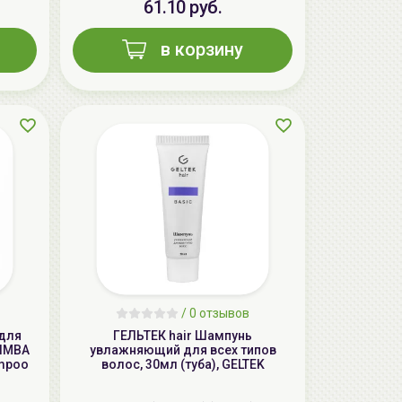
61.10 руб.
в корзину
AiliCode Восстанавливающий крем-
пилинг для лица, 50мл
24.90 руб.
49.95 руб.
-50%
/
0 отзывов
 для
ГЕЛЬТЕК hair Шампунь
LIMBA
увлажняющий для всех типов
ampoo
волос, 30мл (туба), GELTEK