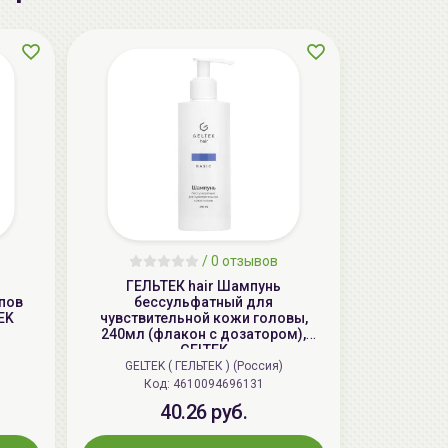
aкция
/
0 отзывов
ГЕЛЬТЕК hair Шампунь
пов
бессульфатный для
LIMBA Premium Line Маска-
EK
чувствительной кожи головы,
реконструктор для волос | 750мл | LIMBA
240мл (флакон с дозатором),
Cosmetics Premium Line Reconstruction
GELTEK
Treatment
GELTEK ( ГЕЛЬТЕК ) (Россия)
Код: 4610094696131
139.50 руб.
155.00 руб.
-10%
40.26 руб.