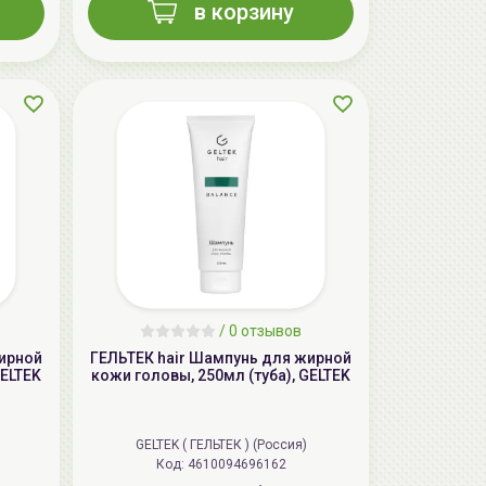
в корзину
aкция
AiliCode Бальзам для волос
/
0 отзывов
увлажняющий, 250мл
жирной
ГЕЛЬТЕК hair Шампунь для жирной
19.99 руб.
27.38 руб.
-26%
GELTEK
кожи головы, 250мл (туба), GELTEK
GELTEK ( ГЕЛЬТЕК ) (Россия)
aкция
Код: 4610094696162