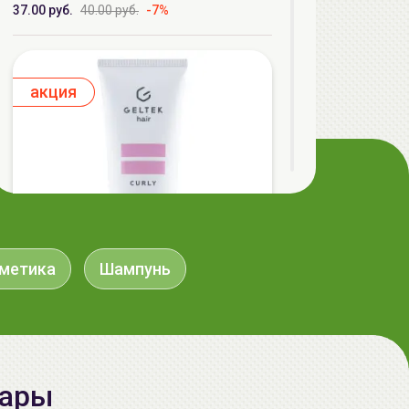
37.00 руб.
40.00 руб.
-7%
aкция
сметика
Шампунь
ГЕЛЬТЕК hair Кондиционер для
кудрявых волос, 250мл (туба), GELTEK
37.90 руб.
48.87 руб.
-22%
вары