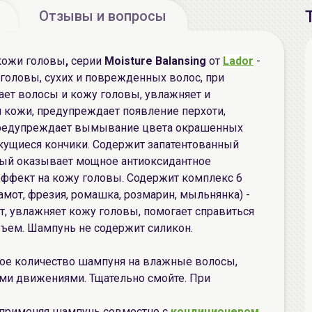
Отзывы и вопросы
кожи головы
,
серии
Moisture Balansing
от
Lador
-
головы, сухих и поврежденных волос, при
ает волосы и кожу головы, увлажняет и
я кожи, предупреждает появление перхоти,
 предупреждает вымывание цвета окрашенных
секущиеся кончики. Содержит запатентованный
рый оказывает мощное антиоксидантное
ффект на кожу головы. Содержит комплекс 6
амот, фрезия, ромашка, розмарин, мыльнянка) -
т, увлажняет кожу головы, помогает справиться
бъем. Шампунь не содержит силикон.
ое количество шампуня на влажные волосы,
ми движениями. Тщательно смойте. При
применяя шампунь совместно с
кондиционером