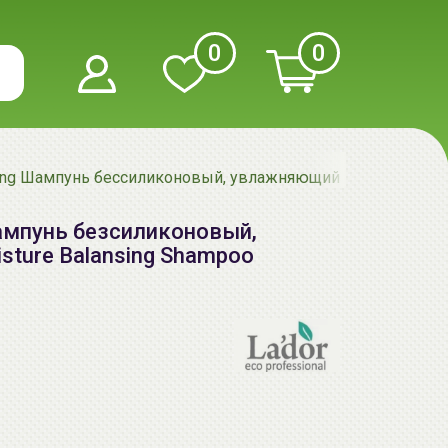
0
0
sing Шампунь бессиликоновый, увлажняющий | 100мл | Mois
Шампунь безсиликоновый,
sture Balansing Shampoo