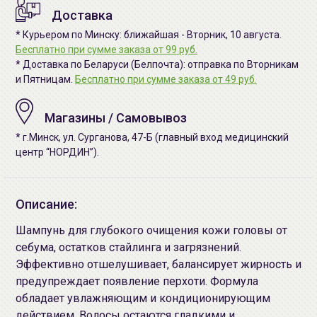
Доставка
* Курьером по Минску: ближайшая - Вторник, 10 августа.
Бесплатно при сумме заказа от 99 руб.
* Доставка по Беларуси (Белпочта): отправка по Вторникам
и Пятницам.
Бесплатно при сумме заказа от 49 руб.
Магазины / Самовывоз
* г.Минск, ул. Сурганова, 47-Б (главный вход медицинский
центр “НОРДИН”).
Описание:
Шампунь для глубокого очищения кожи головы от
себума, остатков стайлинга и загрязнений.
Эффективно отшелушивает, балансирует жирность и
предупреждает появление перхоти. Формула
обладает увлажняющим и кондиционирующим
действием. Волосы остаются гладкими и