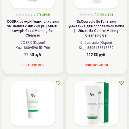
/
0
отзывов
/
0
отзывов
COSRX Low-pH Гель-пенка для
Dr.Ceuracle 5α Гель для
умывания с низким pH | 50мл |
умывания для проблемной кожи
Low-pH Good Morning Gel
| 120мл | 5α Control Melting
Cleanser
Cleansing Gel
COSRX (Корея)
Dr.Ceuracle (Корея)
Код: 8809598451766
Код: 8806133613689
22.50 руб.
112.00 руб.
закончился
закончился