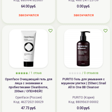
Код: 8809941820607
Код: 4987241125159
64.00 руб.
0.00 руб.
закончился
закончился
/
1
отзыв
/
0
отзывов
Openface Очищающий гель для
PURITO Гель для умывания с
лица с энзимами и
муцином улитки | 250мл | Snail
пробиотиками Cleanbiome,
All In One BB Cleanser
200мл / ОПЕНФЕЙС
Openface (Россия)
PURITO (Корея)
Код: 4627202130029
Код: 8809563100002
47.73 руб.
0.00 руб.