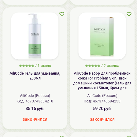
/
1
отзыв
/
2
отзыва
AiliCode Гель для умывания,
AiliCode Набор для проблемной
250мл
кожи For Problem Skin, Твой
домашний косметолог (Гель для
умывания 150мл, Крем для
проблемной и чувствительной
AiliCode (Россия)
AiliCode (Россия)
кожи лица и тела 50мл)
Код: 4673743584210
Код: 4673743584258
35.15 руб.
59.20 руб.
закончился
закончился