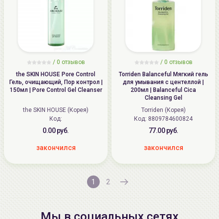
/
0
отзывов
/
0
отзывов
the SKIN HOUSE Pore Control
Torriden Balanceful Мягкий гель
Гель, очищающий, Пор контрол |
для умывания с центеллой |
150мл | Pore Control Gel Cleanser
200мл | Balanceful Cica
Cleansing Gel
the SKIN HOUSE (Корея)
Torriden (Корея)
Код:
Код: 8809784600824
0.00 руб.
77.00 руб.
закончился
закончился
1
2
Мы в социальных сетях