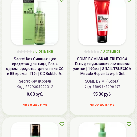
/
0
отзывов
/
0
отзывов
Secret Key Очищающее
SOME BY MI SNAIL TRUECICA
средство для лица, Все в
Гель для умывания с муцином
одном, средство для снятия СС
улитки | 100мл | SNAIL TRUECICA
и ВВ крема | 210г | CC Bubble All
Miracle Repair Low ph Gel
In One Cleanser
Cleanser
Secret Key (Корея)
SOME BY MI (Корея)
Код: 8809305993312
Код: 8809647390497
0.00 руб.
55.00 руб.
закончился
закончился