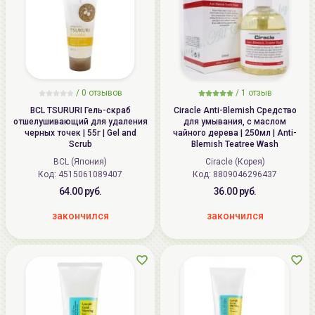
/
0
отзывов
/
1
отзыв
BCL TSURURI Гель-скраб
Ciracle Anti-Blemish Средство
отшелушивающий для удаления
для умывания, с маслом
черных точек | 55г | Gel and
чайного дерева | 250мл | Anti-
Scrub
Blemish Teatree Wash
BCL (Япония)
Ciracle (Корея)
Код: 4515061089407
Код: 8809046296437
64.00 руб.
36.00 руб.
закончился
закончился