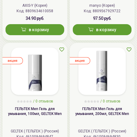
Cleanser
AXIS-Y (Корея)
manyo (Корея)
Код: 8809634610058
Код: 8809567929722
34.90 руб.
97.50 руб.
в корзину
в корзину
aкция
aкция
/
0
отзывов
/
0
отзывов
ГЕЛЬТЕК Men Гель для
ГЕЛЬТЕК Men Гель для
умывания, 100мл, GELTEK Men
умывания, 200мл, GELTEK Men
GELTEK ( ГЕЛЬТЕК ) (Россия)
GELTEK ( ГЕЛЬТЕК ) (Россия)
Код: 4610094694847
Код: 4610094694830