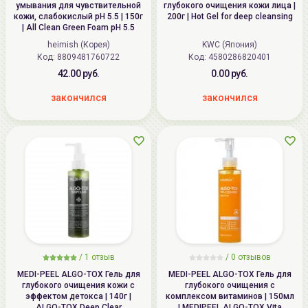
умывания для чувствительной
глубокого очищения кожи лица |
кожи, слабокислый pH 5.5 | 150г
200г | Hot Gel for deep cleansing
| All Clean Green Foam pH 5.5
heimish (Корея)
KWC (Япония)
Код: 8809481760722
Код: 4580286820401
42.00 руб.
0.00 руб.
закончился
закончился
/
1
отзыв
/
0
отзывов
MEDI-PEEL ALGO-TOX Гель для
MEDI-PEEL ALGO-TOX Гель для
глубокого очищения кожи с
глубокого очищения с
эффектом детокса | 140г |
комплексом витаминов | 150мл
ALGO-TOX Deep Clear
| MEDIPEEL ALGO-TOX Vita