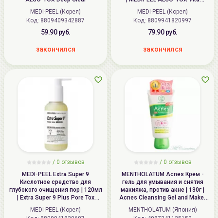
Cleanser
MEDI-PEEL (Корея)
MEDI-PEEL (Корея)
Код: 8809409342887
Код: 8809941820997
59.90 руб.
79.90 руб.
закончился
закончился
/
0
отзывов
/
0
отзывов
MEDI-PEEL Extra Super 9
MENTHOLATUM Acnes Крем -
Кислотное средство для
гель для умывания и снятия
глубокого очищения пор | 120мл
макияжа, против акне | 130г |
| Extra Super 9 Plus Pore Tox
Acnes Cleansing Gel and Make-
Cleanser
Up Remover
MEDI-PEEL (Корея)
MENTHOLATUM (Япония)