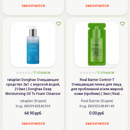
закончился
закончился
/
0
отзывов
/
0
отзывов
rataplan Donghae Очищающее
Real Barrier Control-T
средство 2в1 с морской водой,
Очищающая пенка для лица,
210мл | Donghae Deep
для проблемной и/или жирной
Moisturising Oil To Foam Cleanser
кожи (пробник) | 3мл | Real
Barrier Control-T Cleansing Foam
rataplan (Корея)
Real Barrier (Корея)
Код: 8809943840399
Код: 8809554849149
64.90 руб.
0.00 руб.
закончился
закончился