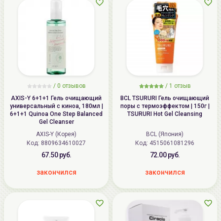
/
0
отзывов
/
1
отзыв
AXIS-Y 6+1+1 Гель очищающий
BCL TSURURI Гель очищающий
универсальный с киноа, 180мл |
поры с термоэффектом | 150г |
6+1+1 Quinoa One Step Balanced
TSURURI Hot Gel Cleansing
Gel Cleanser
AXIS-Y (Корея)
BCL (Япония)
Код: 8809634610027
Код: 4515061081296
67.50 руб.
72.00 руб.
закончился
закончился