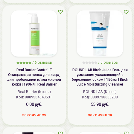
/
6
отзывов
/
0
отзывов
Real Barrier Control-T
ROUND LAB Birch Juice Гель для
Очищающая пенка для лица,
умывания увлажняющий с
для проблемной и/или жирной
березовым соком | 150мл | Birch
кожи | 190мл | Real Barrier
Juice Moisturizing Cleanser
Control-T Cleansing Foam
Real Barrier (Корея)
ROUND LAB (Корея)
Код: 8809554848531
Код: 8809738600238
0.00 руб.
55.90 руб.
закончился
закончился