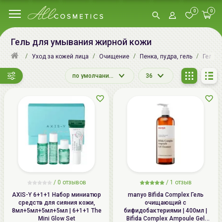
0
0
Гель для умывания жирной кожи
Уход за кожей лица
Очищение
Пенка, пудра, гель
Гели 
по умолчанию
36
/
0
отзывов
/
1
отзыв
AXIS-Y 6+1+1 Набор миниатюр
manyo Bifida Complex Гель
средств для сияния кожи,
очищающий с
8мл+5мл+5мл+5мл | 6+1+1 The
бифидобактериями | 400мл |
Mini Glow Set
Bifida Complex Ampoule Gel