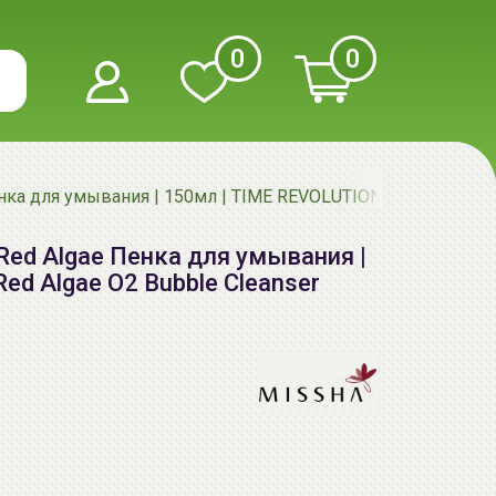
0
0
а для умывания | 150мл | TIME REVOLUTION Red Algae O2 
ed Algae Пенка для умывания |
d Algae O2 Bubble Cleanser