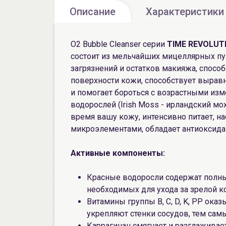
Описание
Характеристики
O2 Bubble Cleanser серии
TIME REVOLUT
состоит из мельчайших мицеллярных п
загрязнений и остатков макияжа, спос
поверхности кожи, способствует вырав
и помогает бороться с возрастными изм
водорослей (Irish Moss - ирландский мо
время вашу кожу, интенсивно питает, 
микроэлементами, обладает антиоксид
Активные компоненты:
Красные водоросли содержат полны
необходимых для ухода за зрелой к
Витамины группы B, C, D, K, PP ок
укрепляют стенки сосудов, тем са
Каррагинан смягчает и разглаживае