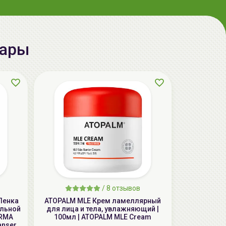
aкция
вары
ГЕЛЬТЕК cleansing Маска энзимная
пектиновая, 200г, GELTEK
59.00 руб.
124.98 руб.
-52%
/
8 отзывов
Пенка
ATOPALM MLE Крем ламеллярный
aкция
ельной
для лица и тела, увлажняющий |
ERMA
100мл | ATOPALM MLE Cream
anser