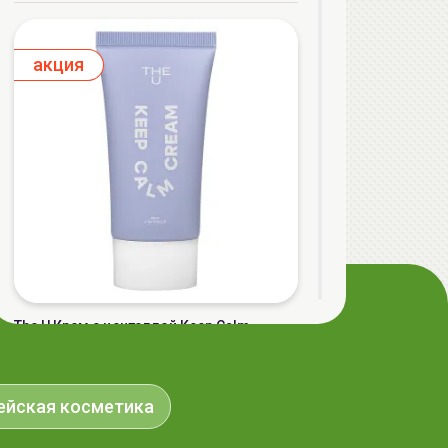
aкция
The U Крем с центеллой Keep Calm
Cream, 50мл
32.50 руб.
36.40 руб.
-10%
ейская косметика