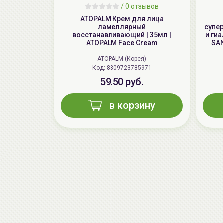
/
0 отзывов
ATOPALM Крем для лица
ламеллярный
супе
восстанавливающий | 35мл |
и ги
ATOPALM Face Cream
SAN
ATOPALM (Корея)
Код: 8809723785971
59.50 руб.
в корзину