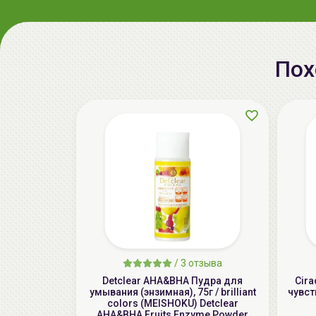
Пох
/
3 отзыва
Detclear AHA&BHA Пудра для
Cira
умывания (энзимная), 75г / brilliant
чувст
colors (MEISHOKU) Detclear
AHA&BHA Fruits Enzyme Powder