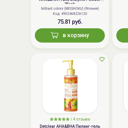
Wash
brilliant colors (MEISHOKU) (Япония)
Код: 4902468226120
75.81 руб.
в корзину
/
4 отзыва
Detclear AHA&BHA Пилинг-гель