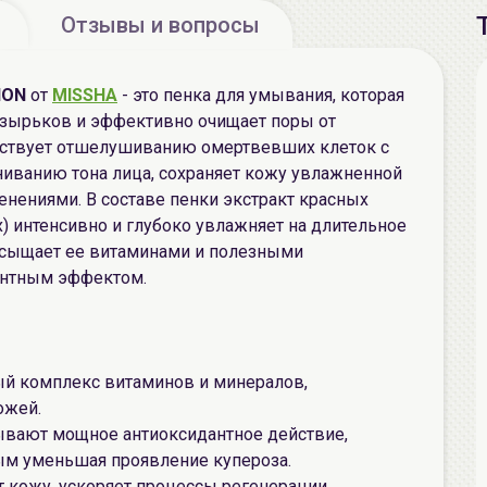
Отзывы и вопросы
ION
от
MISSHA
- это пенка для умывания, которая
узырьков и эффективно очищает поры от
обствует отшелушиванию омертвевших клеток с
ниванию тона лица, сохраняет кожу увлажненной
енениями. В составе пенки экстракт красных
х) интенсивно и глубоко увлажняет на длительное
насыщает ее витаминами и полезными
антным эффектом.
й комплекс витаминов и минералов,
ожей.
азывают мощное антиоксидантное действие,
мым уменьшая проявление купероза.
т кожу, ускоряет процессы регенерации,