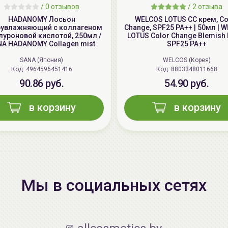
/
0 отзывов
/
2 отзыва
HADANOMY Лосьон
WELCOS LOTUS СС крем, Co
рувлажняющий с коллагеном
Change, SPF25 PA++ | 50мл | 
алуроновой кислотой, 250мл /
LOTUS Color Change Blemish 
A HADANOMY Collagen mist
SPF25 PA++
SANA (Япония)
WELCOS (Корея)
Код: 4964596451416
Код: 8803348011668
90.86 руб.
54.90 руб.
в корзину
в корзину
Мы в социальных сетях