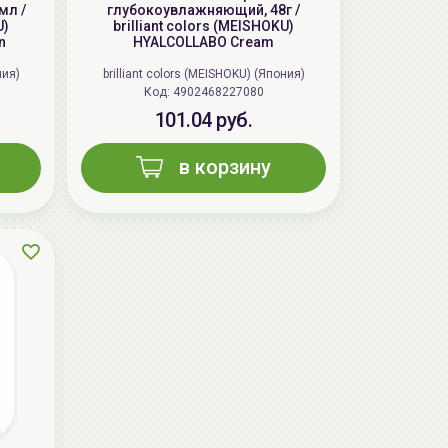
мл /
глубокоувлажняющий, 48г /
U)
brilliant colors (MEISHOKU)
n
HYALCOLLABO Cream
ния)
brilliant colors (MEISHOKU) (Япония)
Код: 4902468227080
101.04 руб.
в корзину
AiliCode Восстанавливающий крем-
пилинг для лица, 50мл
24.90 руб.
49.95 руб.
-50%