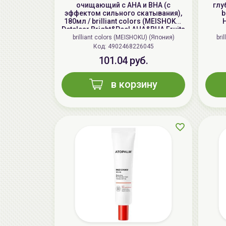
очищающий с AHA и BHA (с
глу
эффектом сильного скатывания),
b
180мл / brilliant colors (MEISHOKU)
H
Detclear Bright&Peel AHA&BHA Fruits
Peeling Jelly
brilliant colors (MEISHOKU) (Япония)
bri
Код: 4902468226045
101.04 руб.
в корзину