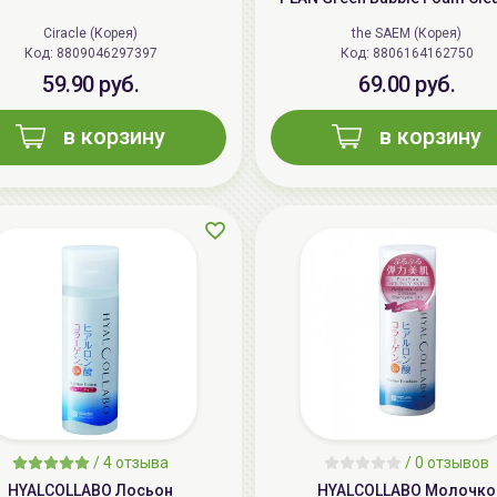
Ciracle (Корея)
the SAEM (Корея)
Код: 8809046297397
Код: 8806164162750
59.90 руб.
69.00 руб.
в корзину
в корзину
/
4 отзыва
/
0 отзывов
HYALCOLLABO Лосьон
HYALCOLLABO Молочко