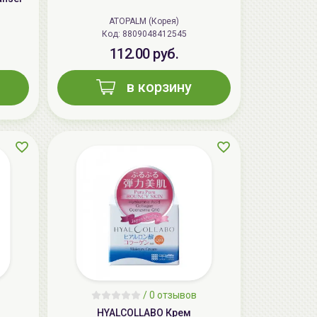
ATOPALM (Корея)
Код: 8809048412545
112.00 руб.
в корзину
AiliCode Бальзам для волос
увлажняющий, 250мл
19.99 руб.
27.38 руб.
-26%
aкция
/
0 отзывов
HYALCOLLABO Крем