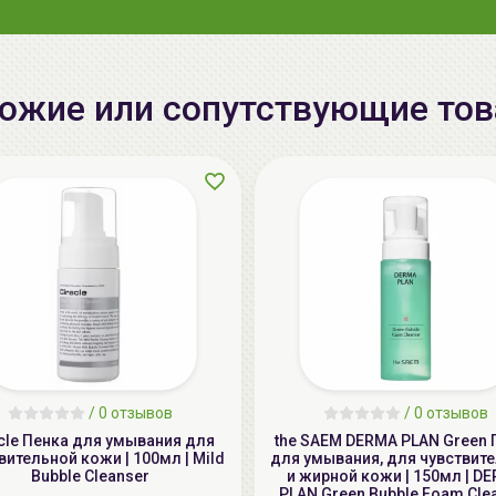
ожие или сопутствующие то
/
0 отзывов
/
0 отзывов
cle Пенка для умывания для
the SAEM DERMA PLAN Green 
вительной кожи | 100мл | Mild
для умывания, для чувствит
Bubble Cleanser
и жирной кожи | 150мл | D
PLAN Green Bubble Foam Cle