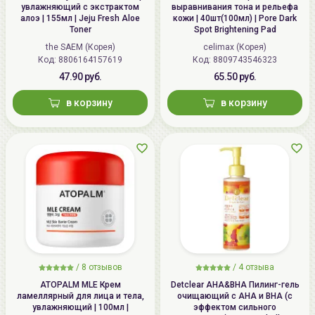
увлажняющий с экстрактом
выравнивания тона и рельефа
алоэ | 155мл | Jeju Fresh Aloe
кожи | 40шт(100мл) | Pore Dark
Toner
Spot Brightening Pad
the SAEM (Корея)
celimax (Корея)
Код: 8806164157619
Код: 8809743546323
47.90 руб.
65.50 руб.
в корзину
в корзину
/
8 отзывов
/
4 отзыва
ATOPALM MLE Крем
Detclear AHA&BHA Пилинг-гель
ламеллярный для лица и тела,
очищающий с AHA и BHA (с
увлажняющий | 100мл |
эффектом сильного