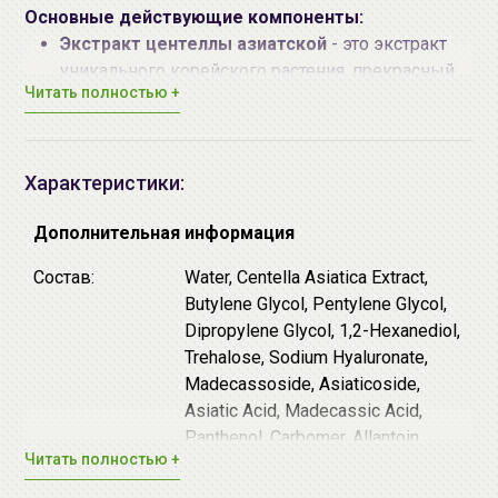
Основные действующие компоненты:
Экстракт центеллы азиатской
- это экстракт
уникального корейского растения, прекрасный
Читать полностью +
антиоксидант, обладающий эффективным
омолаживающим и оздоравливающим
действием. Экстракт центеллы придает коже
эластичность и упругость, т.к. улучшает
Характеристики:
кровообращение и воздействует на синтез
коллагена в глубоких слоях кожи:
Дополнительная информация
эффективность этого процесса возрастает на
Состав:
Water, Centella Asiatica Extract,
30%. Кроме того экстракт центеллы оказывает
Butylene Glycol, Pentylene Glycol,
антисептический, противовоспалительный
Dipropylene Glycol, 1,2-Hexanediol,
эффект, стимулирует процессы заживления и
Trehalose, Sodium Hyaluronate,
регенерации кожи.
Madecassoside, Asiaticoside,
Пантенол
восстанавливает поврежденные
Asiatic Acid, Madecassic Acid,
ткани и увлажняет глубокие слои кожи, обладает
Panthenol, Carbomer, Allantoin,
мощным восстанавливающим и заживляющим
Читать полностью +
Arginine, Portulaca Oleracea Extract,
действием, а также уменьшает воспаления и
Ethylhexylglycerin, Disodium EDTA
снимает покраснения.