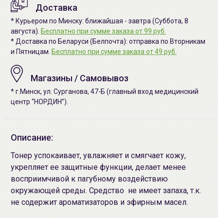
Доставка
* Курьером по Минску: ближайшая - завтра (Суббота, 8
августа).
Бесплатно при сумме заказа от 99 руб.
* Доставка по Беларуси (Белпочта): отправка по Вторникам
и Пятницам.
Бесплатно при сумме заказа от 49 руб.
Магазины / Самовывоз
* г.Минск, ул. Сурганова, 47-Б (главный вход медицинский
центр “НОРДИН”).
Описание:
Тонер успокаивает, увлажняет и смягчает кожу,
укрепляет ее защитные функции, делает менее
восприимчивой к пагубному воздействию
окружающей среды. Средство не имеет запаха, т.к.
не содержит ароматизаторов и эфирным масел.