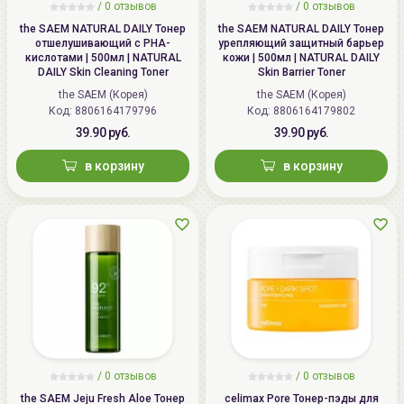
/
0 отзывов
/
0 отзывов
the SAEM NATURAL DAILY Тонер
the SAEM NATURAL DAILY Тонер
отшелушивающий с PHA-
урепляющий защитный барьер
кислотами | 500мл | NATURAL
кожи | 500мл | NATURAL DAILY
DAILY Skin Cleaning Toner
Skin Barrier Toner
the SAEM (Корея)
the SAEM (Корея)
Код: 8806164179796
Код: 8806164179802
39.90 руб.
39.90 руб.
в корзину
в корзину
/
0 отзывов
/
0 отзывов
the SAEM Jeju Fresh Aloe Тонер
celimax Pore Тонер-пэды для