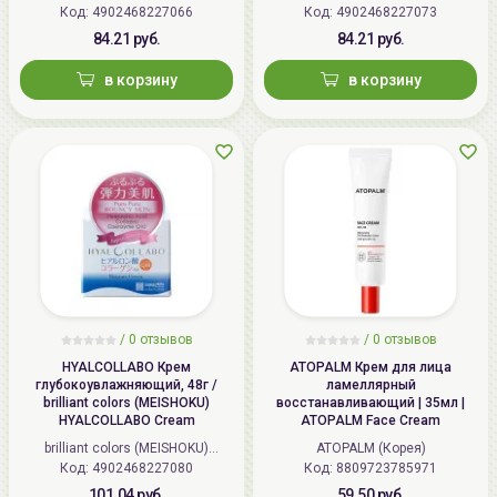
Код: 4902468227066
(Япония)
Код: 4902468227073
(Япония)
84.21 руб.
84.21 руб.
в корзину
в корзину
/
0 отзывов
/
0 отзывов
HYALCOLLABO Крем
ATOPALM Крем для лица
глубокоувлажняющий, 48г /
ламеллярный
brilliant colors (MEISHOKU)
восстанавливающий | 35мл |
HYALCOLLABO Cream
ATOPALM Face Cream
brilliant colors (MEISHOKU)
ATOPALM (Корея)
Код: 4902468227080
(Япония)
Код: 8809723785971
101.04 руб.
59.50 руб.