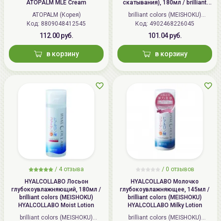
ATOPALM MLE Cream
скатывания), 180мл / brilliant
colors (MEISHOKU) Detclear
ATOPALM (Корея)
brilliant colors (MEISHOKU)
Bright&Peel AHA&BHA Fruits
Код: 8809048412545
Код: 4902468226045
(Япония)
Peeling Jelly
112.00 руб.
101.04 руб.
в корзину
в корзину
/
4 отзыва
/
0 отзывов
HYALCOLLABO Лосьон
HYALCOLLABO Молочко
глубокоувлажняющий, 180мл /
глубокоувлажняющее, 145мл /
brilliant colors (MEISHOKU)
brilliant colors (MEISHOKU)
HYALCOLLABO Moist Lotion
HYALCOLLABO Milky Lotion
brilliant colors (MEISHOKU)
brilliant colors (MEISHOKU)