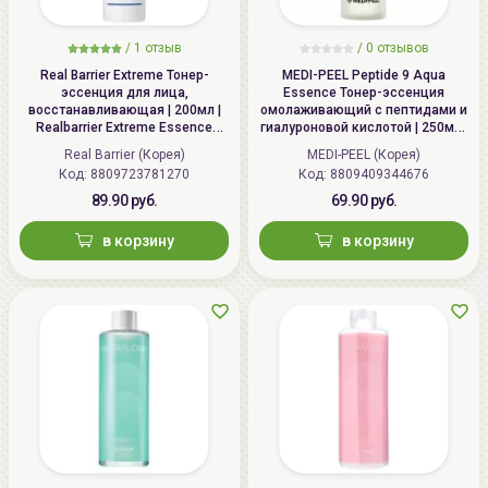
/
1 отзыв
/
0 отзывов
Real Barrier Extreme Тонер-
MEDI-PEEL Peptide 9 Aqua
эссенция для лица,
Essence Тонер-эссенция
восстанавливающая | 200мл |
омолаживающий с пептидами и
Realbarrier Extreme Essence
гиалуроновой кислотой | 250мл |
Toner (Original)
Peptide 9 Aqua Essence Toner
Real Barrier (Корея)
MEDI-PEEL (Корея)
Код: 8809723781270
Код: 8809409344676
89.90 руб.
69.90 руб.
в корзину
в корзину