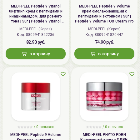
MEDI-PEEL Peptide 9 Vitanol
MEDI-PEEL Peptide 9 Volume
Лифтинг-крем с пептидами и
Крем омолаживающий с
ниацинамидом, для ровного
пептидами и эктоином | 50г |
тона | 50г | Peptide 9 Vitanol
Peptide 9 Volume TOX Cream Pro
Cream Pro
MEDI-PEEL (Корея)
MEDI-PEEL (Корея)
Код: 8809941822236
Код: 8809941820447
82.90 руб.
74.90 руб.
в корзину
в корзину
/
0
отзывов
/
0
отзывов
MEDI-PEEL Peptide 9 Volume
MEDI-PEEL PHYTO PDRN
Крем питательный с
Капсульный крем с ПДРН,