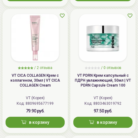
/
2
отзыва
/
0
отзывов
VT CICA COLLAGEN Крем с
VT PDRN Крем капсульный с
коллагеном, 30мл | VT CICA
ПДРН увлажняющий, 50мл | VT
COLLAGEN Cream
PDRN Capsule Cream 100
VT (Корея)
VT (Корея)
Код: 8809695677199
Код: 8803463019792
79.90 руб.
97.50 руб.
в корзину
в корзину