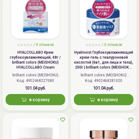
/
0
отзывов
/
0
отзывов
HYALCOLLABO Крем
Hyalmoist Глубокоувлажняющий
глубокоувлажняющий, 48г /
крем-гель с гиалуроновой
brilliant colors (MEISHOKU)
кислотой (6в1, для лица и тела),
HYALCOLLABO Cream
200г | brilliant colors (MEISHOKU)
Hyalmoist Perfect Gel
brilliant colors (MEISHOKU)
brilliant colors (MEISHOKU)
Код: 4902468227080
(Япония)
Код: 4902468281020
(Япония)
101.04 руб.
101.04 руб.
в корзину
в корзину