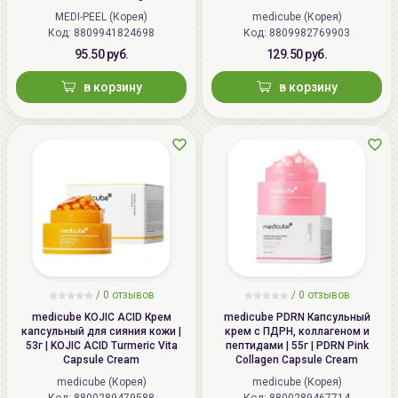
Cream
MEDI-PEEL (Корея)
medicube (Корея)
Код: 8809941824698
Код: 8809982769903
95.50 руб.
129.50 руб.
в корзину
в корзину
/
0
отзывов
/
0
отзывов
medicube KOJIC ACID Крем
medicube PDRN Капсульный
капсульный для сияния кожи |
крем с ПДРН, коллагеном и
53г | KOJIC ACID Turmeric Vita
пептидами | 55г | PDRN Pink
Capsule Cream
Collagen Capsule Cream
medicube (Корея)
medicube (Корея)
Код: 8800289479588
Код: 8800289467714