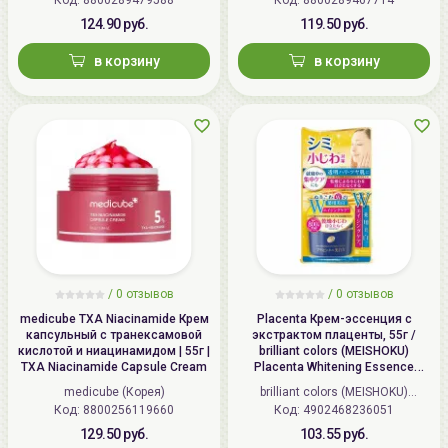
124.90 руб.
119.50 руб.
в корзину
в корзину
/
0
отзывов
/
0
отзывов
medicube TXA Niacinamide Крем
Placenta Крем-эссенция с
капсульный с транексамовой
экстрактом плаценты, 55г /
кислотой и ниацинамидом | 55г |
brilliant colors (MEISHOKU)
TXA Niacinamide Capsule Cream
Placenta Whitening Essence
Cream
medicube (Корея)
brilliant colors (MEISHOKU)
Код: 8800256119660
Код: 4902468236051
(Япония)
129.50 руб.
103.55 руб.