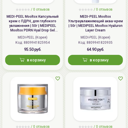
/
0
отзывов
/
0
отзывов
MEDI-PEEL Mooltox Капсульный
MEDI-PEEL Mooltox
крем с ПДРН, для глубокого
Ультраувлажняющий аква-крем
увлажнения | 50г | MEDIPEEL
| 50г | MEDIPEEL Mooltox Hyaluron
Mooltox PDRN Hyal Drop Gel
Layer Cream
Cream
MEDI-PEEL (Корея)
MEDI-PEEL (Корея)
Код: 8809941825954
Код: 8809941820935
95.50 руб.
64.90 руб.
в корзину
в корзину
/
0
отзывов
/
0
отзывов