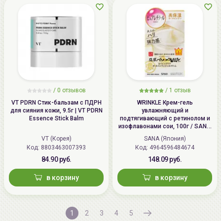
/
0
отзывов
/
1
отзыв
VT PDRN Стик-бальзам с ПДРН
WRINKLE Крем-гель
для сияния кожи, 9.5г | VT PDRN
увлажняющий и
Essence Stick Balm
подтягивающий с ретинолом и
изофлавонами сои, 100г / SANA
WRINKLE Gel Cream
VT (Корея)
SANA (Япония)
Код: 8803463007393
Код: 4964596484674
84.90 руб.
148.09 руб.
в корзину
в корзину
1
2
3
4
5