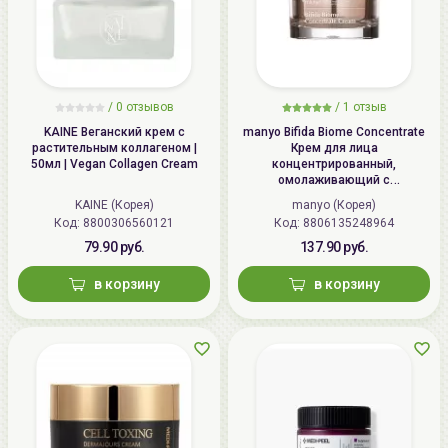
/
0
отзывов
/
1
отзыв
KAINE Веганский крем с
manyo Bifida Biome Concentrate
растительным коллагеном |
Крем для лица
50мл | Vegan Collagen Cream
концентрированный,
омолаживающий с
бифидобактериями | 50мл |
KAINE (Корея)
manyo (Корея)
Bifida Biome Concentrate Cream
Код: 8800306560121
Код: 8806135248964
79.90 руб.
137.90 руб.
в корзину
в корзину