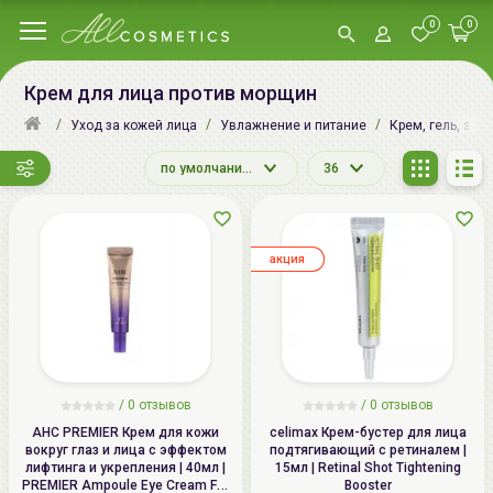
0
0
Крем для лица против морщин
Уход за кожей лица
Увлажнение и питание
Крем, гель, эму
по умолчанию
36
aкция
/
0
отзывов
/
0
отзывов
AHC PREMIER Крем для кожи
celimax Крем-бустер для лица
вокруг глаз и лица с эффектом
подтягивающий с ретиналем |
лифтинга и укрепления | 40мл |
15мл | Retinal Shot Tightening
PREMIER Ampoule Eye Cream For
Booster