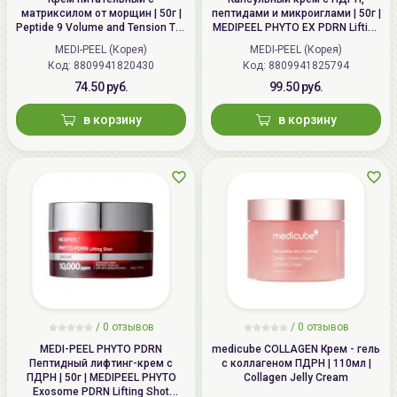
матриксилом от морщин | 50г |
пептидами и микроиглами | 50г |
Peptide 9 Volume and Tension Tox
MEDIPEEL PHYTO EX PDRN Lifting
Cream Pro
Shot Drop Gel Cream
MEDI-PEEL (Корея)
MEDI-PEEL (Корея)
Код: 8809941820430
Код: 8809941825794
74.50 руб.
99.50 руб.
в корзину
в корзину
/
0
отзывов
/
0
отзывов
MEDI-PEEL PHYTO PDRN
medicube COLLAGEN Крем - гель
Пептидный лифтинг-крем с
с коллагеном ПДРН | 110мл |
ПДРН | 50г | MEDIPEEL PHYTO
Collagen Jelly Cream
Exosome PDRN Lifting Shot