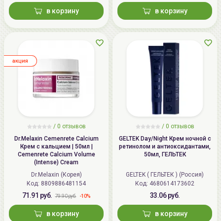
в корзину
в корзину
aкция
/
0
отзывов
/
0
отзывов
Dr.Melaxin Cemenrete Calcium
GELTEK Day/Night Крем ночной с
Крем с кальцием | 50мл |
ретинолом и антиоксидантами,
Cemenrete Calcium Volume
50мл, ГЕЛЬТЕК
(Intense) Cream
Dr.Melaxin (Корея)
GELTEK ( ГЕЛЬТЕК ) (Россия)
Код: 8809886481154
Код: 4680614173602
71.91 руб.
33.06 руб.
-10%
79.90 руб.
в корзину
в корзину