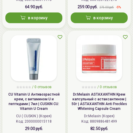
64.90 руб.
259.00 руб.
-5%
275.00 руб.
в корзину
в корзину
/
0
отзывов
/
0
отзывов
CU Vitamin U Антивозрастной
Dr.Melaxin ASTAXANTHIN Крем
крем, с витамином U и
капсульный с астаксантином |
пептидами | 7мл | CUSKIN CU:
50г | ASTAXANTHIN Anti Freckles
Vitamin U Cream
Whitening Capsule Cream
CU ( CUSKIN ) (Корея)
Dr.Melaxin (Корея)
Код: 2000000015118
Код: 8809886481499
29.00 руб.
82.50 руб.