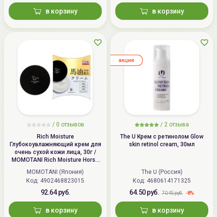
в корзину
в корзину
aкция
/
0
отзывов
/
2
отзыва
Rich Moisture
The U Крем с ретинолом Glow
Глубокоувлажняющий крем для
skin retinol cream, 30мл
очень сухой кожи лица, 30г /
MOMOTANI Rich Moisture Horse
Oil Cream
MOMOTANI (Япония)
The U (Россия)
Код: 4902468823015
Код: 4680614171325
92.64 руб.
64.50 руб.
-8%
70.45 руб.
в корзину
в корзину