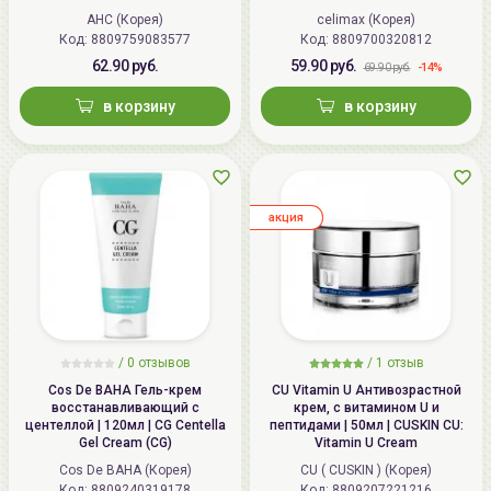
Face Line Tightening
AHC (Корея)
celimax (Корея)
Код: 8809759083577
Код: 8809700320812
62.90 руб.
59.90 руб.
-14%
69.90 руб.
в корзину
в корзину
aкция
/
0
отзывов
/
1
отзыв
Cos De BAHA Гель-крем
CU Vitamin U Антивозрастной
восстанавливающий с
крем, с витамином U и
центеллой | 120мл | CG Centella
пептидами | 50мл | CUSKIN CU:
Gel Cream (CG)
Vitamin U Cream
Cos De BAHA (Корея)
CU ( CUSKIN ) (Корея)
Код: 8809240319178
Код: 8809207221216