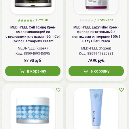
/
1
отзыв
/
0
отзывов
MEDI-PEEL Cell Toxing Крем
MEDI-PEEL Eazy Filler Крем-
омолаживающий со
филлер питательный с
стволовыми клетками | 50г | Cell
пептидами от морщин | 50г |
Toxing Dermajours Cream
Eazy Filler Cream
MEDI-PEEL (Корея)
MEDI-PEEL (Корея)
Код: 8809409345895
Код: 8809941820331
87.90 руб.
79.90 руб.
в корзину
в корзину