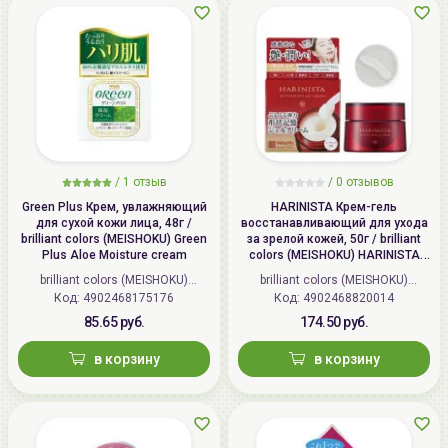
/
1
отзыв
/
0
отзывов
Green Plus Крем, увлажняющий
HARINISTA Крем-гель
для сухой кожи лица, 48г /
восстанавливающий для ухода
brilliant colors (MEISHOKU) Green
за зрелой кожей, 50г / brilliant
Plus Aloe Moisture cream
colors (MEISHOKU) HARINISTA
Restoration Gel Cream
brilliant colors (MEISHOKU)
brilliant colors (MEISHOKU)
Код: 4902468175176
(Япония)
Код: 4902468820014
(Япония)
85.65 руб.
174.50 руб.
в корзину
в корзину