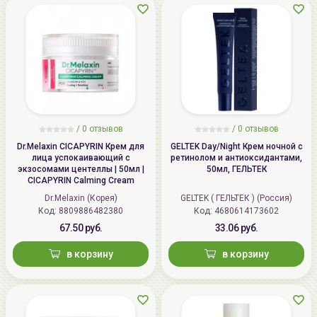
/
0
отзывов
/
0
отзывов
Dr.Melaxin CICAPYRIN Крем для
GELTEK Day/Night Крем ночной с
лица успокаивающий с
ретинолом и антиоксидантами,
экзосомами центеллы | 50мл |
50мл, ГЕЛЬТЕК
CICAPYRIN Calming Cream
Dr.Melaxin (Корея)
GELTEK ( ГЕЛЬТЕК ) (Россия)
Код: 8809886482380
Код: 4680614173602
67.50 руб.
33.06 руб.
в корзину
в корзину