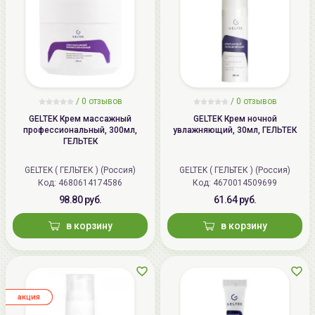
/
0
отзывов
/
0
отзывов
GELTEK Крем массажный
GELTEK Крем ночной
профессиональный, 300мл,
увлажняющий, 30мл, ГЕЛЬТЕК
ГЕЛЬТЕК
GELTEK ( ГЕЛЬТЕК ) (Россия)
GELTEK ( ГЕЛЬТЕК ) (Россия)
Код: 4680614174586
Код: 4670014509699
98.80 руб.
61.64 руб.
в корзину
в корзину
aкция