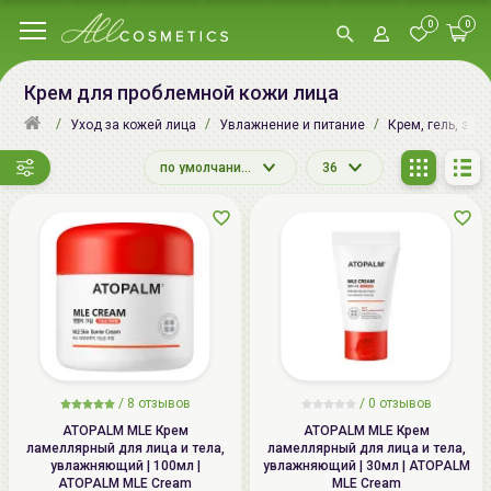
0
0
Крем для проблемной кожи лица
Уход за кожей лица
Увлажнение и питание
Крем, гель, эму
по умолчанию
36
/
8
отзывов
/
0
отзывов
ATOPALM MLE Крем
ATOPALM MLE Крем
ламеллярный для лица и тела,
ламеллярный для лица и тела,
увлажняющий | 100мл |
увлажняющий | 30мл | ATOPALM
ATOPALM MLE Cream
MLE Cream