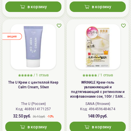
в корзину
в корзину
aкция
/
1
отзыв
/
1
отзыв
The U Крем с центеллой Keep
WRINKLE Крем-гель
Calm Cream, 50мл
увлажняющий и
подтягивающий с ретинолом и
изофлавонами сои, 100г / SANA
WRINKLE Gel Cream
The U (Россия)
SANA (Япония)
Код: 4680614171257
Код: 4964596484674
32.50 руб.
148.09 руб.
-10%
36.40 руб.
в корзину
в корзину