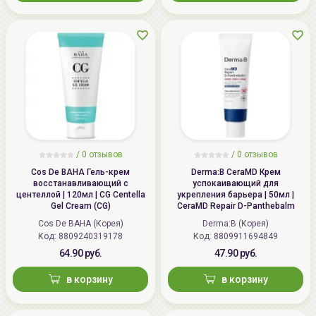
/
0
отзывов
/
0
отзывов
Cos De BAHA Гель-крем
Derma:B CeraMD Крем
восстанавливающий с
успокаивающий для
центеллой | 120мл | CG Centella
укрепления барьера | 50мл |
Gel Cream (CG)
CeraMD Repair D-Panthebalm
Cos De BAHA (Корея)
Derma:B (Корея)
Код: 8809240319178
Код: 8809911694849
64.90 руб.
47.90 руб.
в корзину
в корзину