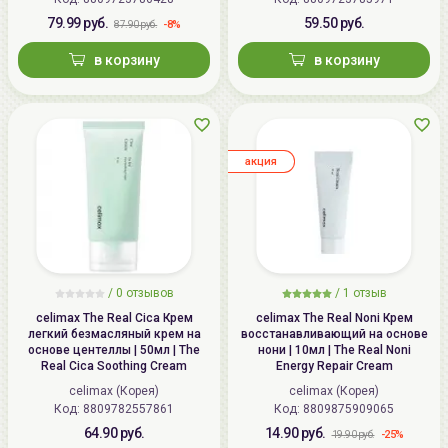
79.99 руб.
59.50 руб.
-8%
87.90 руб.
в корзину
в корзину
aкция
/
0
отзывов
/
1
отзыв
celimax The Real Cica Крем
celimax The Real Noni Крем
легкий безмасляный крем на
восстанавливающий на основе
основе центеллы | 50мл | The
нони | 10мл | The Real Noni
Real Cica Soothing Cream
Energy Repair Cream
celimax (Корея)
celimax (Корея)
Код: 8809782557861
Код: 8809875909065
64.90 руб.
14.90 руб.
-25%
19.90 руб.