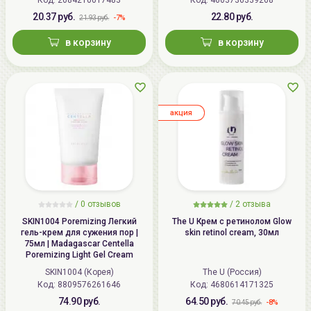
20.37 руб.
22.80 руб.
-7%
21.93 руб.
в корзину
в корзину
aкция
/
0
отзывов
/
2
отзыва
SKIN1004 Poremizing Легкий
The U Крем с ретинолом Glow
гель-крем для сужения пор |
skin retinol cream, 30мл
75мл | Madagascar Centella
Poremizing Light Gel Cream
SKIN1004 (Корея)
The U (Россия)
Код: 8809576261646
Код: 4680614171325
74.90 руб.
64.50 руб.
-8%
70.45 руб.