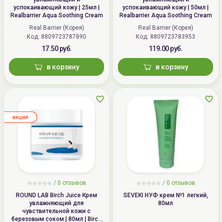
успокаивающий кожу | 25мл |
успокаивающий кожу | 50мл |
Realbarrier Aqua Soothing Cream
Realbarrier Aqua Soothing Cream
Real Barrier (Корея)
Real Barrier (Корея)
Код: 8809723787890
Код: 8809723783953
17.50 руб.
119.00 руб.
в корзину
в корзину
aкция
/
0
отзывов
/
0
отзывов
ROUND LAB Birch Juice Крем
SEVEKI НУФ крем №1 легкий,
увлажняющий для
80мл
чувствительной кожи с
березовым соком | 80мл | Birch