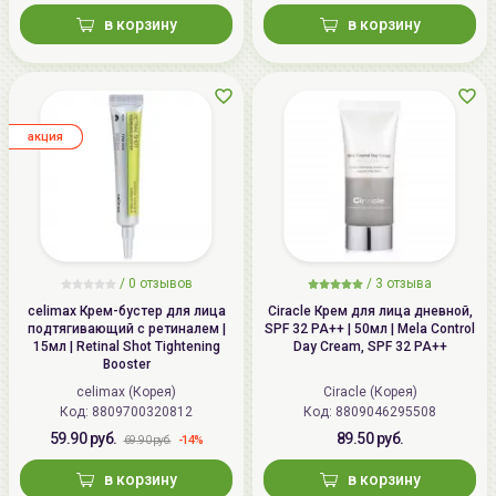
в корзину
в корзину
aкция
/
0
отзывов
/
3
отзыва
celimax Крем-бустер для лица
Ciracle Крем для лица дневной,
подтягивающий с ретиналем |
SPF 32 PA++ | 50мл | Mela Control
15мл | Retinal Shot Tightening
Day Cream, SPF 32 PA++
Booster
celimax (Корея)
Ciracle (Корея)
Код: 8809700320812
Код: 8809046295508
59.90 руб.
89.50 руб.
-14%
69.90 руб.
в корзину
в корзину