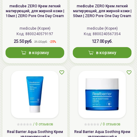
medicube ZERO Крем легкий
medicube ZERO Крем легкий
матирующий, для жирной кожи |
матирующий, для жирной кожи |
10мл | ZERO Pore One Day Cream
50мл | ZERO Pore One Day Cream
medicube (Корея)
medicube (Корея)
Код: 8800240579197
Код: 8800240567354
25.50 руб.
127.00 руб.
-25%
34.00 руб.
в корзину
в корзину
/
0
отзывов
/
0
отзывов
Real Barrier Aqua Soothing Крем
Real Barrier Aqua Soothing Крем
увлажняющий и
увлажняющий и