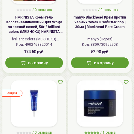
/
0
отзывов
/
0
отзывов
HARINISTA Крем-гель
manyo Blackhead Крем против
восстанавливающий для ухода
черных точек и забитых пор |
за зрелой кожей, 50г / brilliant
30мл | Blackhead Pore Cream
colors (MEISHOKU) HARINISTA
Restoration Gel Cream
brilliant colors (MEISHOKU)
manyo (Корея)
Код: 4902468820014
(Япония)
Код: 8809730952908
174.50 руб.
52.90 руб.
в корзину
в корзину
aкция
/
0
отзывов
/
1
отзыв