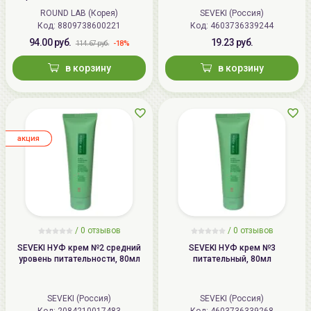
Juice Moisturizing Cream
ROUND LAB (Корея)
SEVEKI (Россия)
Код: 8809738600221
Код: 4603736339244
94.00 руб.
19.23 руб.
-18%
114.67 руб.
в корзину
в корзину
aкция
/
0
отзывов
/
0
отзывов
SEVEKI НУФ крем №2 средний
SEVEKI НУФ крем №3
уровень питательности, 80мл
питательный, 80мл
SEVEKI (Россия)
SEVEKI (Россия)
Код: 2084210017483
Код: 4603736339268