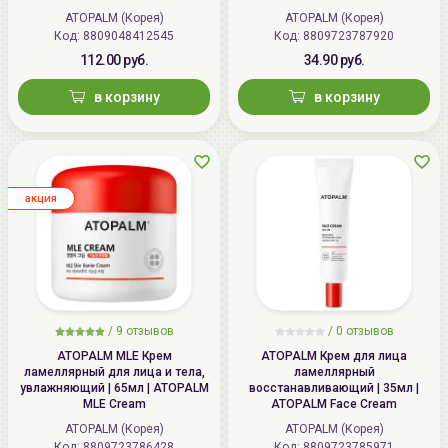
ATOPALM (Корея)
ATOPALM (Корея)
Код: 8809048412545
Код: 8809723787920
112.00 руб.
34.90 руб.
в корзину
в корзину
aкция
/
9
отзывов
/
0
отзывов
ATOPALM MLE Крем
ATOPALM Крем для лица
ламеллярный для лица и тела,
ламеллярный
увлажняющий | 65мл | ATOPALM
восстанавливающий | 35мл |
MLE Cream
ATOPALM Face Cream
ATOPALM (Корея)
ATOPALM (Корея)
Код: 8809723786428
Код: 8809723785971