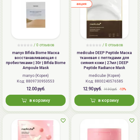
aкция
/
0
отзывов
/
0
отзывов
manyo Bifida Biome Маска
medicube DEEP Peptide Маска
восстанавливающая с
тканевая с пептидами для
пробиотиками | 30г | Bifida Biome
сияния кожи | 27мл | DEEP
Ampoule Mask
Peptide Radiance Mask
manyo (Корея)
medicube (Корея)
Код: 8809730950553
Код: 8800240576585
12.00 руб.
12.90 руб.
-13%
14.90 руб.
в корзину
в корзину