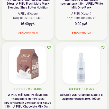
50мл | A PIEU Fresh Mate Mask
протеинами | 30г | APIEU White
Sleeping Shea Butter Nutrition
Milk One-Pack
A PIEU (Корея)
A PIEU (Корея)
Код: 8806185733403
Код: 8806185780247
16.40 руб.
0.00 руб.
закончился
закончился
/
0
отзывов
/
1
отзыв
A PIEU Milk One-Pack Маска
AiliCode Альгинатная маска с
тканевая с молочными
лифтинг-эффектом, 100мл
протеинами и экстрактом какао
| 30г | A PIEU Chocolate Milk One-