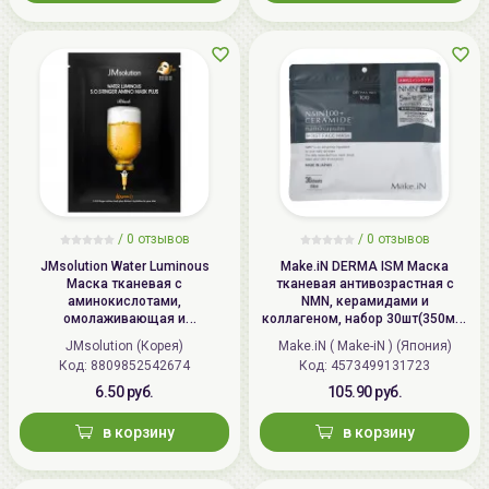
/
0
отзывов
/
0
отзывов
JMsolution Water Luminous
Make.iN DERMA ISM Маска
Маска тканевая с
тканевая антивозрастная c
аминокислотами,
NMN, керамидами и
омолаживающая и
коллагеном, набор 30шт(350мл)
укрепляющая | 30мл | Water
/ DERMA ISM 100 NMN 100
JMsolution (Корея)
Make.iN ( Make-iN ) (Япония)
Luminous S.O.S. Ringer Amino
Ceramide Moist Face Mask
Код: 8809852542674
Код: 4573499131723
Mask Plus Black
6.50 руб.
105.90 руб.
в корзину
в корзину