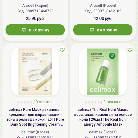
COLLAGEN Gel Patch mini
Arocell (Корея)
Arocell (Корея)
Код: 8809710460720
Код: 8809710462182
25.90 руб.
12.00 руб.
в корзину
в корзину
/
0
отзывов
/
0
отзывов
celimax Pore Маска тканевая
celimax The Real Noni Маска
кремовая для выравнивания
восстанавливающая на основе
тона и рельефа кожи | 20г | Pore
нони | 29мл | The Real Noni
Dark Spot Brightening Cream
Energy Ampoule Mask
Mask
celimax (Корея)
celimax (Корея)
Код: 8800296551550
Код: 8809849807410