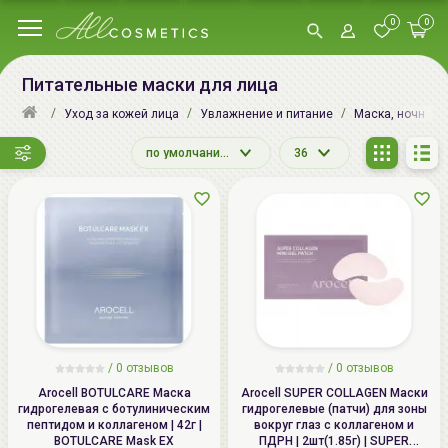
0
0
Питательные маски для лица
Уход за кожей лица
Увлажнение и питание
Маска, ночная м
по умолчанию
36
/
0
отзывов
/
0
отзывов
Arocell BOTULCARE Маска
Arocell SUPER COLLAGEN Маски
гидрогелевая с ботулиническим
гидрогелевые (патчи) для зоны
пептидом и коллагеном | 42г |
вокруг глаз с коллагеном и
BOTULCARE Mask EX
ПДРН | 2шт(1.85г) | SUPER