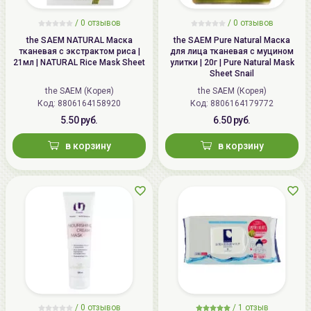
/
0
отзывов
/
0
отзывов
the SAEM NATURAL Маска
the SAEM Pure Natural Маска
тканевая с экстрактом риса |
для лица тканевая с муцином
21мл | NATURAL Rice Mask Sheet
улитки | 20г | Pure Natural Mask
Sheet Snail
the SAEM (Корея)
the SAEM (Корея)
Код: 8806164158920
Код: 8806164179772
5.50 руб.
6.50 руб.
в корзину
в корзину
/
0
отзывов
/
1
отзыв