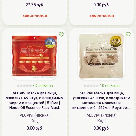
27.75 руб.
0.00 руб.
закончился
закончился
/
0
отзывов
/
0
отзывов
ALOVIVI Маска для лица,
ALOVIVI Маска для лица,
упаковка 45 штук, с лошадиным
упаковка 45 штук, с экстрактом
жиром и плацентой | 510мл |
маточного молочка и
Horse Oil Essence Face Mask
витамином С | 450мл | Royal Jelly
and Vitamin C Essence Face
ALOVIVI (Япония)
ALOVIVI (Япония)
Mask
Код:
Код:
0.00 руб.
0.00 руб.