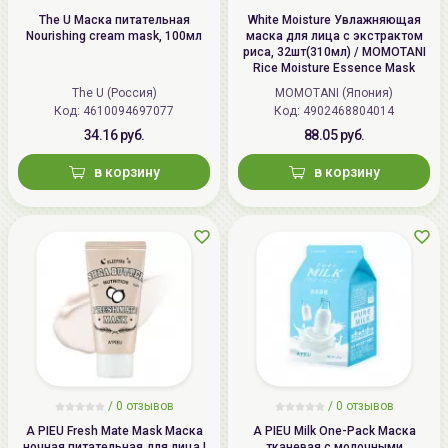
The U Маска питательная
White Moisture Увлажняющая
Nourishing cream mask, 100мл
маска для лица с экстрактом
риса, 32шт(310мл) / MOMOTANI
Rice Moisture Essence Mask
The U (Россия)
MOMOTANI (Япония)
Код: 4610094697077
Код: 4902468804014
34.16 руб.
88.05 руб.
в корзину
в корзину
/
0
отзывов
/
0
отзывов
A PIEU Fresh Mate Mask Маска
A PIEU Milk One-Pack Маска
ночная питательная для лица |
тканевая c молочными