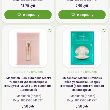
13.75 руб.
9.90 руб.
в корзину
в корзину
/
0
отзывов
/
0
отзывов
JMsolution Glow Luminous Маска
JMsolution Marine Luminous
тканевая увлажняющая с
Набор увлажняющий трех-
жемчугом | 30мл | Glow Luminous
шаговый (эссенция+тканевая
Aurora Mask
маска+крем) |
1.5мл+27мл+1.5мл | Marine
JMsolution (Корея)
JMsolution (Корея)
Luminous Pearl Deep Moisture
Код: 8809505541627
Код: 8809505541757
Mask
6.50 руб.
6.50 руб.