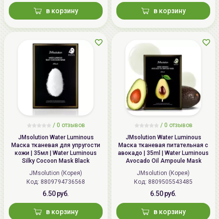
в корзину
в корзину
/
0
отзывов
/
0
отзывов
JMsolution Water Luminous
JMsolution Water Luminous
Маска тканевая для упругости
Маска тканевая питательная с
кожи | 35мл | Water Luminous
авокадо | 35ml | Water Luminous
Silky Cocoon Mask Black
Avocado Oil Ampoule Mask
JMsolution (Корея)
JMsolution (Корея)
Код: 8809794736568
Код: 8809505543485
6.50 руб.
6.50 руб.
в корзину
в корзину