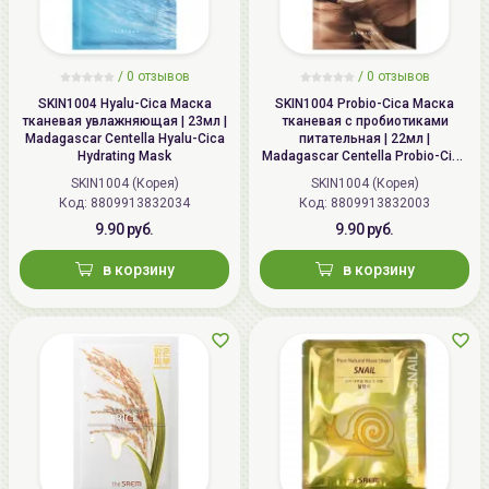
/
0
отзывов
/
0
отзывов
SKIN1004 Hyalu-Cica Маска
SKIN1004 Probio-Cica Маска
тканевая увлажняющая | 23мл |
тканевая с пробиотиками
Madagascar Centella Hyalu-Cica
питательная | 22мл |
Hydrating Mask
Madagascar Centella Probio-Cica
Nourishing Mask
SKIN1004 (Корея)
SKIN1004 (Корея)
Код: 8809913832034
Код: 8809913832003
9.90 руб.
9.90 руб.
в корзину
в корзину