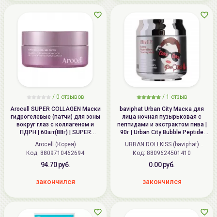
/
0
отзывов
/
1
отзыв
Arocell SUPER COLLAGEN Маски
baviphat Urban City Маска для
гидрогелевые (патчи) для зоны
лица ночная пузырьковая с
вокруг глаз с коллагеном и
пептидами и экстрактом пива |
ПДРН | 60шт(88г) | SUPER
90г | Urban City Bubble Peptide
COLLAGEN Gel Patch
Beer Sleeping Mask
Arocell (Корея)
URBAN DOLLKISS (baviphat)
Код: 8809710462694
Код: 8809624501410
(Корея)
94.70 руб.
0.00 руб.
закончился
закончился