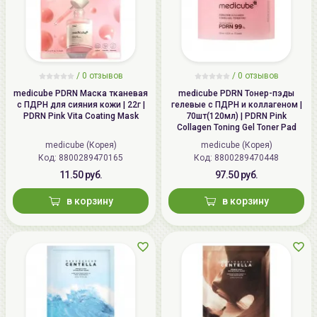
/
0
отзывов
/
0
отзывов
medicube PDRN Маска тканевая
medicube PDRN Тонер-пэды
с ПДРН для сияния кожи | 22г |
гелевые с ПДРН и коллагеном |
PDRN Pink Vita Coating Mask
70шт(120мл) | PDRN Pink
Collagen Toning Gel Toner Pad
medicube (Корея)
medicube (Корея)
Код: 8800289470165
Код: 8800289470448
11.50 руб.
97.50 руб.
в корзину
в корзину