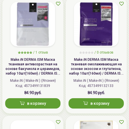
/
1
отзыв
/
0
отзывов
Make.iN DERMA ISM Маска
Make.iN DERMA ISM Маска
тканевая антивозрастная на
тканевая омолаживающая на
основе бакучиола и церамидов,
основе экзосом и глутатиона,
набор 10шт(160мл) / DERMA ISM
набор 10шт(160мл) / DERMA ISM
100 Bakuchiol Ceramide 10 Days
100 Exosome Glutachion 10 Days
Make.iN ( Make-iN ) (Япония)
Make.iN ( Make-iN ) (Япония)
Face Mask
Face Mask
Код: 4573499131839
Код: 4573499132133
84.90 руб.
84.90 руб.
в корзину
в корзину