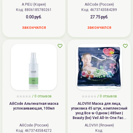
Pack
A PIEU (Корея)
AiliCode (Россия)
Код: 8806185780261
Код: 4673743584289
0.00 руб.
27.75 руб.
закончился
закончился
/
0
отзывов
/
0
отзывов
AiliCode Альгинатная маска
ALOVIVI Маска для лица,
успокаивающая, 100мл
упаковка 45 штук, комплексный
уход Все-в-Одном | 485мл |
Beauty (be) Veil All-In-One Face
Mask
AiliCode (Россия)
ALOVIVI (Япония)
Код: 4673743584272
Код: