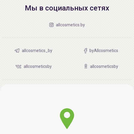
Мы в социальных сетях
allcosmetics.by
allcosmetics_by
byAllcosmetics
allcosmeticsby
allcosmeticsby