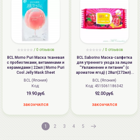
/
0
отзывов
/
0
отзывов
BCL Momo Puri Маска тканевая
BCL Saborino Маска-салфетка
с пробиотиками, витаминами и
для утреннего ухода за лицом
керамидами | 22мл | Momo Puri
“Увлажнение и питание” (с
Cool Jelly Mask Sheet
ароматом ягод) | 28шт(272мл) |
Saborino MORNING FACIAL SHEET
BCL (Япония)
BCL (Япония)
MASK MOISTURE REACH
Код:
Код: 4515061186342
19.90 руб.
92.00 руб.
закончился
закончился
1
2
3
4
5