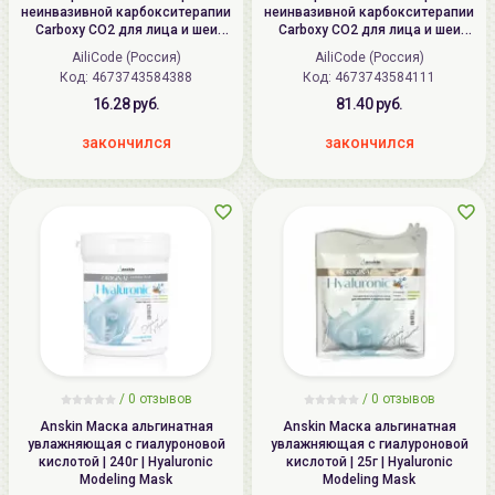
неинвазивной карбокситерапии
неинвазивной карбокситерапии
Carboxy CO2 для лица и шеи
Carboxy CO2 для лица и шеи
(Гель Step1 25мл, Маска Step2
(Гель Step1 6шт*25мл, Маска
AiliCode (Россия)
AiliCode (Россия)
1шт)
Step2 6шт)
Код: 4673743584388
Код: 4673743584111
16.28 руб.
81.40 руб.
закончился
закончился
/
0
отзывов
/
0
отзывов
Anskin Маска альгинатная
Anskin Маска альгинатная
увлажняющая с гиалуроновой
увлажняющая с гиалуроновой
кислотой | 240г | Hyaluronic
кислотой | 25г | Hyaluronic
Modeling Mask
Modeling Mask