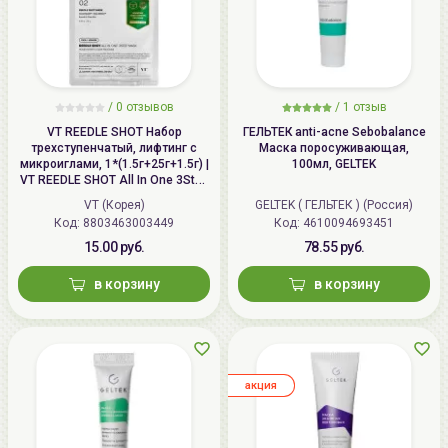
/
0
отзывов
/
1
отзыв
VT REEDLE SHOT Набор
ГЕЛЬТЕК anti-acne Sebobalance
трехступенчатый, лифтинг с
Маска поросуживающая,
микроиглами, 1*(1.5г+25г+1.5г) |
100мл, GELTEK
VT REEDLE SHOT All In One 3Step
Mask
VT (Корея)
GELTEK ( ГЕЛЬТЕК ) (Россия)
Код: 8803463003449
Код: 4610094693451
15.00 руб.
78.55 руб.
в корзину
в корзину
aкция