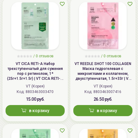
/
0
отзывов
/
0
отзывов
VT CICA RETI-A Набор
VT REEDLE SHOT 100 COLLAGEN
трехступенчатый для сужения
Маска гидрогелевая с
пор с ретинолом, 1*
микроиглами и коллагеном,
(25г+1.5г+1.5г) | VT CICA RETI-A
двухступенчатая, 1.5г+33г | VT
All In One 3Step Mask
COLLAGEN REEDLE SHOT 100 2
VT (Корея)
VT (Корея)
Step Hydrogel Mask
Код: 8803463003470
Код: 8803463007416
15.00 руб.
26.50 руб.
в корзину
в корзину