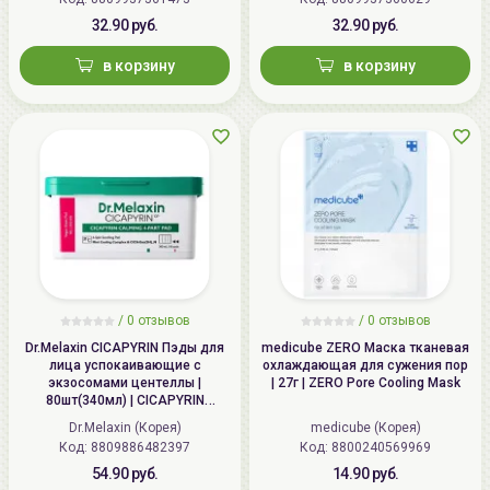
32.90 руб.
32.90 руб.
в корзину
в корзину
/
0
отзывов
/
0
отзывов
Dr.Melaxin CICAPYRIN Пэды для
medicube ZERO Маска тканевая
лица успокаивающие с
охлаждающая для сужения пор
экзосомами центеллы |
| 27г | ZERO Pore Cooling Mask
80шт(340мл) | CICAPYRIN
Calming 4-Part Pad
Dr.Melaxin (Корея)
medicube (Корея)
Код: 8809886482397
Код: 8800240569969
54.90 руб.
14.90 руб.