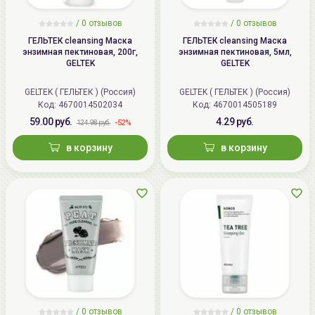
/
0
отзывов
/
0
отзывов
ГЕЛЬТЕК cleansing Маска
ГЕЛЬТЕК cleansing Маска
энзимная пектиновая, 200г,
энзимная пектиновая, 5мл,
GELTEK
GELTEK
GELTEK ( ГЕЛЬТЕК ) (Россия)
GELTEK ( ГЕЛЬТЕК ) (Россия)
Код: 4670014502034
Код: 4670014505189
59.00 руб.
4.29 руб.
-52%
124.98 руб.
в корзину
в корзину
/
0
отзывов
/
0
отзывов