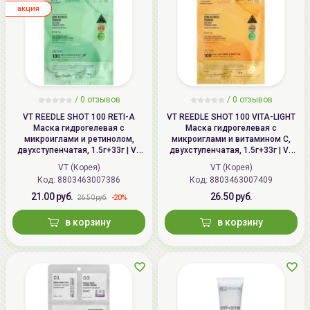
aкция
/
0
отзывов
/
0
отзывов
VT REEDLE SHOT 100 RETI-A
VT REEDLE SHOT 100 VITA-LIGHT
Маска гидрогелевая с
Маска гидрогелевая с
микроиглами и ретинолом,
микроиглами и витамином С,
двухступенчатая, 1.5г+33г | VT
двухступенчатая, 1.5г+33г | VT
RETI-A REEDLE SHOT 100 2 Step
VITA-LIGHT REEDLE SHOT 100 2
VT (Корея)
VT (Корея)
Hydrogel Mask, Tightening
Step Hydrogel Mask, Brightening
Код: 8803463007386
Код: 8803463007409
21.00 руб.
26.50 руб.
-20%
26.50 руб.
в корзину
в корзину