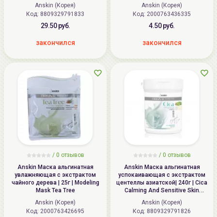
Anskin (Корея)
Anskin (Корея)
Код: 8809329791833
Код: 2000763436335
29.50 руб.
4.50 руб.
закончился
закончился
/
0
отзывов
/
0
отзывов
Anskin Маска альгинатная
Anskin Маска альгинатная
увлажняющая с экстрактом
успокаивающая с экстрактом
чайного дерева | 25г | Modeling
центеллы азиатской| 240г | Cica
Mask Tea Tree
Calming And Sensitive Skin
Modeling Mask
Anskin (Корея)
Anskin (Корея)
Код: 2000763426695
Код: 8809329791826