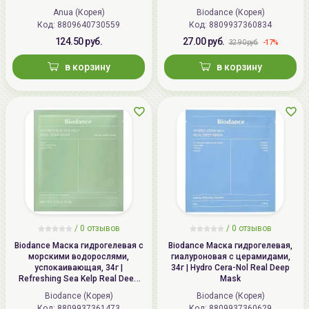
77 Clear Pad
Anua (Корея)
Biodance (Корея)
Код: 8809640730559
Код: 8809937360834
124.50 руб.
27.00 руб.
-17%
32.90 руб.
в корзину
в корзину
/
0
отзывов
/
0
отзывов
Biodance Маска гидрогелевая с
Biodance Маска гидрогелевая,
морскими водорослями,
гиалуроновая с церамидами,
успокаивающая, 34г |
34г | Hydro Cera-Nol Real Deep
Refreshing Sea Kelp Real Deep
Mask
Mask
Biodance (Корея)
Biodance (Корея)
Код: 8809937361473
Код: 8809937360629