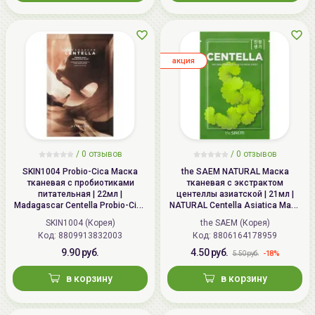
aкция
/
0
отзывов
/
0
отзывов
SKIN1004 Probio-Cica Маска
the SAEM NATURAL Маска
тканевая с пробиотиками
тканевая с экстрактом
питательная | 22мл |
центеллы азиатской | 21мл |
Madagascar Centella Probio-Cica
NATURAL Centella Asiatica Mask
Nourishing Mask
Sheet
SKIN1004 (Корея)
the SAEM (Корея)
Код: 8809913832003
Код: 8806164178959
9.90 руб.
4.50 руб.
-18%
5.50 руб.
в корзину
в корзину