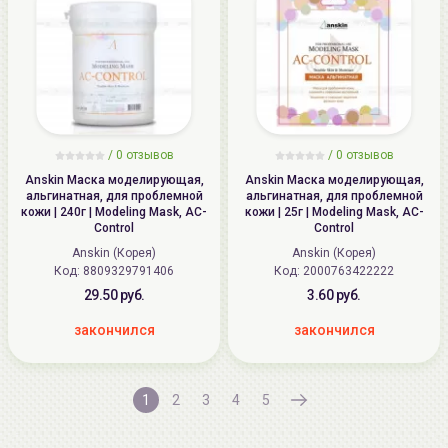
/
0
отзывов
/
0
отзывов
Anskin Маска моделирующая,
Anskin Маска моделирующая,
альгинатная, для проблемной
альгинатная, для проблемной
кожи | 240г | Modeling Mask, AC-
кожи | 25г | Modeling Mask, AC-
Control
Control
Anskin (Корея)
Anskin (Корея)
Код: 8809329791406
Код: 2000763422222
29.50 руб.
3.60 руб.
закончился
закончился
1
2
3
4
5