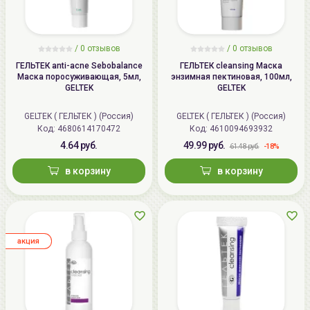
/
0
отзывов
/
0
отзывов
ГЕЛЬТЕК anti-acne Sebobalance
ГЕЛЬТЕК cleansing Маска
Маска поросуживающая, 5мл,
энзимная пектиновая, 100мл,
GELTEK
GELTEK
GELTEK ( ГЕЛЬТЕК ) (Россия)
GELTEK ( ГЕЛЬТЕК ) (Россия)
Код: 4680614170472
Код: 4610094693932
4.64 руб.
49.99 руб.
-18%
61.48 руб.
в корзину
в корзину
aкция