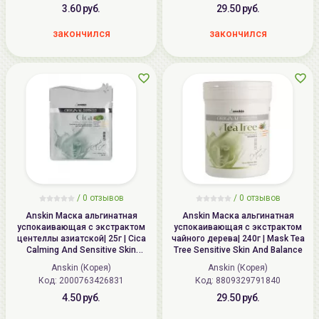
3.60 руб.
29.50 руб.
закончился
закончился
/
0
отзывов
/
0
отзывов
Anskin Маска альгинатная
Anskin Маска альгинатная
успокаивающая с экстрактом
успокаивающая с экстрактом
центеллы азиатской| 25г | Cica
чайного дерева| 240г | Mask Tea
Calming And Sensitive Skin
Tree Sensitive Skin And Balance
Modeling Mask
Anskin (Корея)
Anskin (Корея)
Код: 2000763426831
Код: 8809329791840
4.50 руб.
29.50 руб.