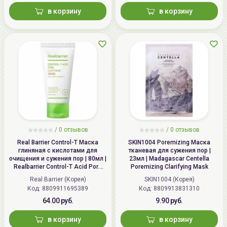
в корзину
в корзину
/
0
отзывов
/
0
отзывов
Real Barrier Control-T Маска
SKIN1004 Poremizing Маска
глиняная с кислотами для
тканевая для сужения пор |
очищения и сужения пор | 80мл |
23мл | Madagascar Centella
Realbarrier Control-T Acid Pore
Poremizing Clarifying Mask
Clay Pack
Real Barrier (Корея)
SKIN1004 (Корея)
Код: 8809911695389
Код: 8809913831310
64.00 руб.
9.90 руб.
в корзину
в корзину