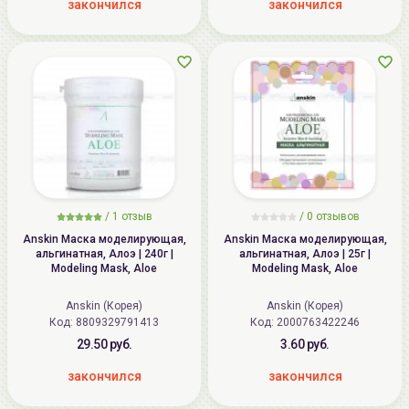
закончился
закончился
/
1
отзыв
/
0
отзывов
Anskin Маска моделирующая,
Anskin Маска моделирующая,
альгинатная, Алоэ | 240г |
альгинатная, Алоэ | 25г |
Modeling Mask, Aloe
Modeling Mask, Aloe
Anskin (Корея)
Anskin (Корея)
Код: 8809329791413
Код: 2000763422246
29.50 руб.
3.60 руб.
закончился
закончился