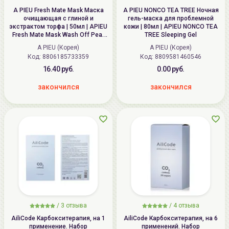
A PIEU Fresh Mate Mask Маска
A PIEU NONCO TEA TREE Ночная
очищающая с глиной и
гель-маска для проблемной
экстрактом торфа | 50мл | APIEU
кожи | 80мл | APIEU NONCO TEA
Fresh Mate Mask Wash Off Peat
TREE Sleeping Gel
Pore Clearing
A PIEU (Корея)
A PIEU (Корея)
Код: 8806185733359
Код: 8809581460546
16.40 руб.
0.00 руб.
закончился
закончился
/
3
отзыва
/
4
отзыва
AiliCode Карбокситерапия, на 1
AiliCode Карбокситерапия, на 6
применение. Набор
применений. Набор