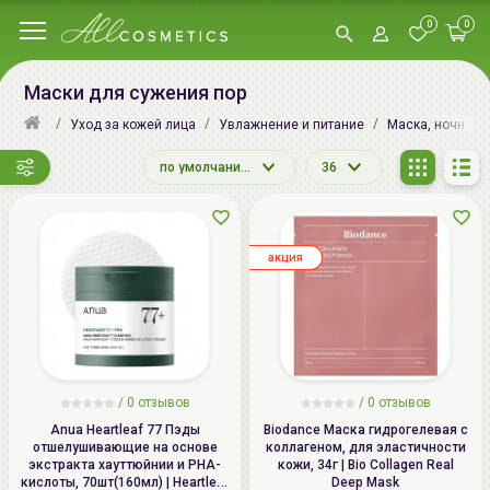
0
0
Маски для сужения пор
Уход за кожей лица
Увлажнение и питание
Маска, ночная м
по умолчанию
36
aкция
/
0
отзывов
/
0
отзывов
Anua Heartleaf 77 Пэды
Biodance Маска гидрогелевая с
отшелушивающие на основе
коллагеном, для эластичности
экстракта хауттюйнии и PHA-
кожи, 34г | Bio Collagen Real
кислоты, 70шт(160мл) | Heartleaf
Deep Mask