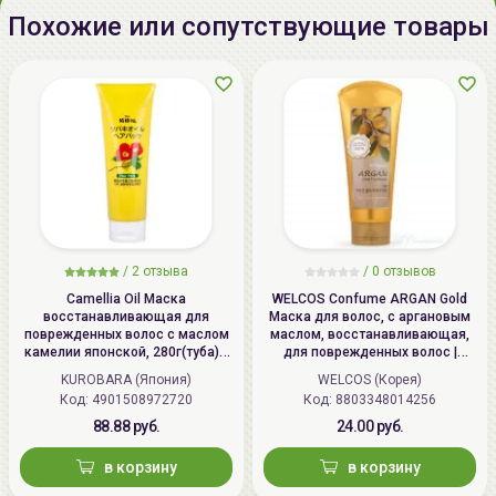
03-3625-0040
Похожие или сопутствующие товары
Импортер в
ИП Мигаль Наталья Петровна,
Беларусь:
УНП 192179286, Беларусь,
220020 Минск, ул.Радужная 4/1-
136. www.allcosmetics.by, E-mail:
info@allcosmetics.by,
тел.:+375296131336
/
2 отзыва
/
0 отзывов
Camellia Oil Маска
WELCOS Confume ARGAN Gold
восстанавливающая для
Маска для волос, с аргановым
поврежденных волос с маслом
маслом, восстанавливающая,
камелии японской, 280г(туба) /
для поврежденных волос |
KUROBARA Camellia Oil Hair Pack
200мл | Confume ARGAN Gold
KUROBARA (Япония)
WELCOS (Корея)
Treatment
Код: 4901508972720
Код: 8803348014256
88.88 руб.
24.00 руб.
в корзину
в корзину