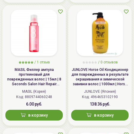
/
1 отзыв
/
0 отзывов
MASIL Филлер ампула
JUNLOVE Horse Oil Кондиционер
протеиновый для
для поврежденных в результате
поврежденных волос | 15мл | 8
окрашивания и химической
Seconds Salon Hair Repair
завивки волос | 1000мл | Horse
Ampoule
Oil Conditioner
MASIL (Корея)
JUNLOVE (Япония)
Код: 8809744060248
Код: 4964653102190
6.00 руб.
138.36 руб.
в корзину
в корзину