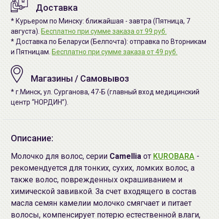
Доставка
* Курьером по Минску: ближайшая - завтра (Пятница, 7
августа).
Бесплатно при сумме заказа от 99 руб.
* Доставка по Беларуси (Белпочта): отправка по Вторникам
и Пятницам.
Бесплатно при сумме заказа от 49 руб.
Магазины / Самовывоз
* г.Минск, ул. Сурганова, 47-Б (главный вход медицинский
центр “НОРДИН”).
Описание:
Молочко для волос, серии
Camellia
от
KUROBARA
-
рекомендуется для тонких, сухих, ломких волос, а
также волос, поврежденных окрашиванием и
химической завивкой. За счет входящего в состав
масла семян камелии молочко смягчает и питает
волосы, компенсирует потерю естественной влаги,