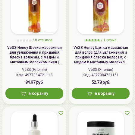
/
0 отзывов
/
1 отзыв
VeSS Honey Щетка массажная
VeSS Honey Щетка массажная
для увлажнения и придания
для волос (для увлажнения и
блеска волосам, с медом и
придания блеска волосам, с
маточным молочком пчел |
медом и маточным молочком
Honey Brush, H-1000
пчел) / VeSS Honey Brush, H-500
VeSS (Япония)
VeSS (Япония)
Код: 4977084721113
Код: 4977084721151
84.97 руб.
52.78 руб.
в корзину
в корзину