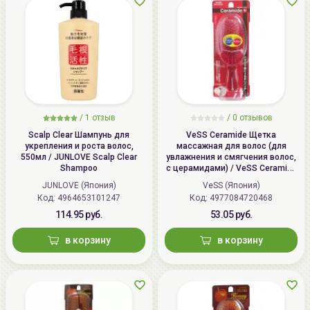
/
1 отзыв
/
0 отзывов
Scalp Clear Шампунь для
VeSS Ceramide Щетка
укрепления и роста волос,
массажная для волос (для
550мл / JUNLOVE Scalp Clear
увлажнения и смягчения волос,
Shampoo
с церамидами) / VeSS Ceramide
Brush, CRM-500
JUNLOVE (Япония)
VeSS (Япония)
Код: 4964653101247
Код: 4977084720468
114.95 руб.
53.05 руб.
в корзину
в корзину