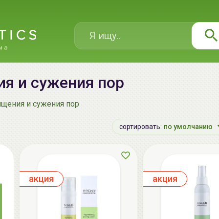
я и сужения пор
ищения и сужения пор
сортировать:
по умолчанию
aкция
aкция