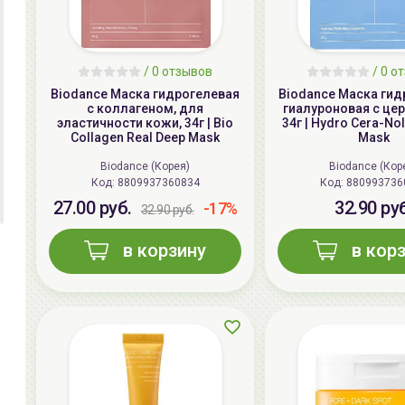
/ 0 отзывов
/ 0 о
Biodance Маска гидрогелевая
Biodance Маска гид
с коллагеном, для
гиалуроновая с це
эластичности кожи, 34г | Bio
34г | Hydro Cera-Nol
Collagen Real Deep Mask
Mask
Biodance (Корея)
Biodance (Кор
Код:
8809937360834
Код:
880993736
27.00 руб.
32.90 ру
-17%
32.90 руб.
в корзину
в кор