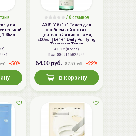
тзыв
/ 0 отзывов
тка для
AXIS-Y 6+1+1 Тонер для
твительной
проблемной кожи с
, 100мл
центеллой и кислотами,
200мл | 6+1+1 Daily Purifying
Treatment Toner
ия)
AXIS-Y (Корея)
4241
Код:
8809115027924
64.00 руб.
-50%
-22%
руб.
82.50 руб.
зину
в корзину