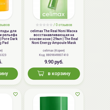
тзывов
/ 0 отзывов
-пэды для
celimax The Real Noni Маска
 и рельефа
восстанавливающая на
| Pore Dark
основе нони | 29мл | The Real
ng Pad
Noni Energy Ampoule Mask
я)
celimax (Корея)
6323
Код:
8809849807410
б.
9.90 руб.
зину
в корзину