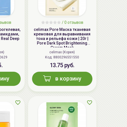
тзывов
/ 0 отзывов
рогелевая,
celimax Pore Маска тканевая
рамидами,
кремовая для выравнивания
 Real Deep
тона и рельефа кожи | 20г |
Pore Dark Spot Brightening
Cream Mask
ея)
celimax (Корея)
0629
Код:
8800296551550
б.
13.75 руб.
зину
в корзину