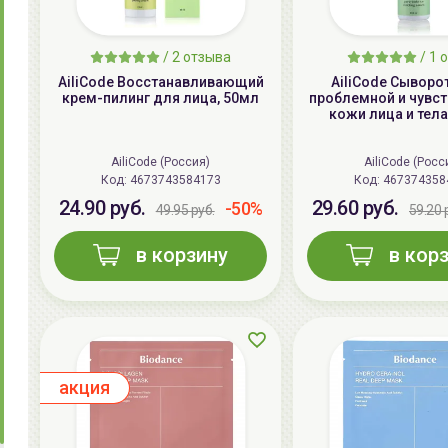
/
2
отзыва
/
1
о
AiliCode Восстанавливающий
AiliCode Сыворо
крем-пилинг для лица, 50мл
проблемной и чувс
кожи лица и тела
AiliCode (Россия)
AiliCode (Росс
Код:
4673743584173
Код:
467374358
24.90 руб.
29.60 руб.
-50%
49.95 руб.
59.20 
в корзину
в кор
aкция