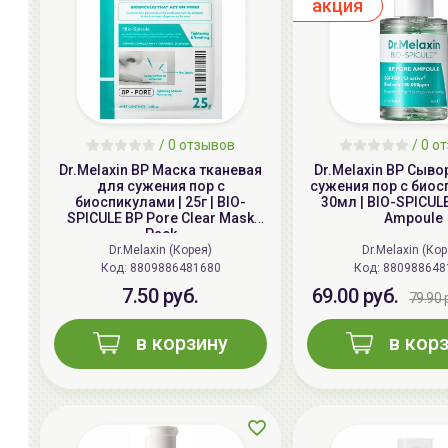
aкция
/ 0 отзывов
/ 0 о
Dr.Melaxin BP Маска тканевая
Dr.Melaxin BP Сыво
для сужения пор с
сужения пор с биос
биоспикулами | 25г | BIO-
30мл | BIO-SPICUL
SPICULE BP Pore Clear Mask
Ampoule
Pack
Dr.Melaxin (Корея)
Dr.Melaxin (Ко
Код:
8809886481680
Код:
880988648
7.50 руб.
69.00 руб.
79.90 
в корзину
в кор