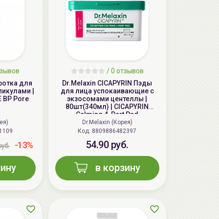
тзывов
/ 0 отзывов
ротка для
Dr.Melaxin CICAPYRIN Пэды
пикулами |
для лица успокаивающие с
E BP Pore
экзосомами центеллы |
80шт(340мл) | CICAPYRIN
Calming 4-Part Pad
рея)
Dr.Melaxin (Корея)
1109
Код:
8809886482397
54.90 руб.
-13%
руб.
зину
в корзину