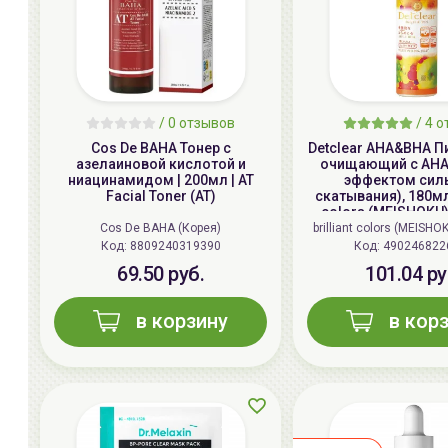
/ 0 отзывов
/
4
о
Cos De BAHA Тонер с
Detclear AHA&BHA П
азелаиновой кислотой и
очищающий с AHA 
ниацинамидом | 200мл | AT
эффектом сил
Facial Toner (AT)
скатывания), 180мл /
colors (MEISHOKU)
Bright&Peel AHA&B
Cos De BAHA (Корея)
brilliant colors (MEISHO
Peeling Jel
Код:
8809240319390
Код:
490246822
69.50 руб.
101.04 ру
в корзину
в кор