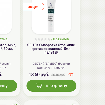
aкция
тзыв
/ 0 отзывов
Стоп-Акне,
GELTEK Сыворотка Стоп-Акне,
й, 30мл,
против воспалений, 5мл,
ГЕЛЬТЕК
(Россия)
GELTEK ( ГЕЛЬТЕК ) (Россия)
2737
Код:
4670014507220
б.
18.50 руб.
-7%
20.10 руб.
зину
в корзину