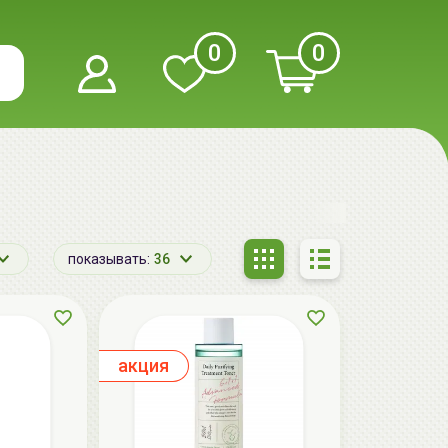
0
0
показывать:
36
aкция