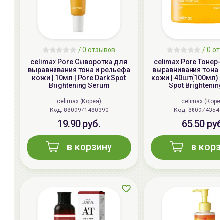
/ 0 отзывов
/ 0 о
celimax Pore Сыворотка для
celimax Pore Тонер
выравнивания тона и рельефа
выравнивания тона
кожи | 10мл | Pore Dark Spot
кожи | 40шт(100мл) 
Brightening Serum
Spot Brighteni
celimax (Корея)
celimax (Коре
Код:
8809971480390
Код:
880974354
19.90 руб.
65.50 ру
в корзину
в кор