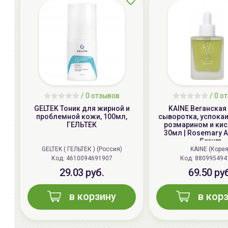
/ 0 отзывов
/ 0 о
GELTEK Тоник для жирной и
KAINE Веганская
проблемной кожи, 100мл,
сыворотка, успока
ГЕЛЬТЕК
розмарином и кис
30мл | Rosemary A
Serum
GELTEK ( ГЕЛЬТЕК ) (Россия)
KAINE (Корея
Код:
4610094691907
Код:
880995494
29.03 руб.
69.50 ру
в корзину
в кор