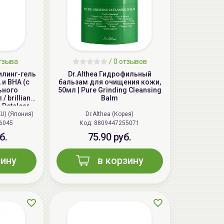
тзыва
/ 0 отзывов
илинг-гель
Dr.Althea Гидрофильный
и BHA (с
бальзам для очищения кожи,
ьного
50мл | Pure Grinding Cleansing
 brilliant
Balm
 Detclear
HA Fruits
KU) (Япония)
Dr.Althea (Корея)
ly
6045
Код:
8809447255071
б.
75.90 руб.
зину
в корзину