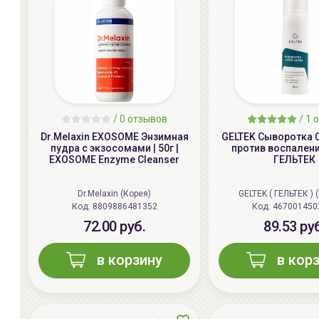
/ 0 отзывов
/
1
о
Dr.Melaxin EXOSOME Энзимная
GELTEK Сыворотка 
пудра с экзосомами | 50г |
против воспалени
EXOSOME Enzyme Cleanser
ГЕЛЬТЕК
Dr.Melaxin (Корея)
GELTEK ( ГЕЛЬТЕК ) 
Код:
8809886481352
Код:
467001450
72.00 руб.
89.53 ру
в корзину
в кор