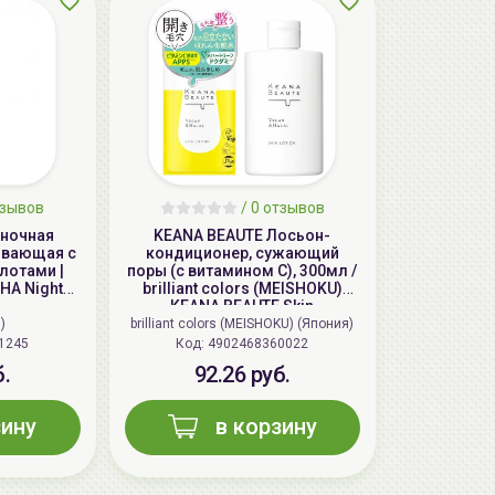
тзывов
/ 0 отзывов
 ночная
KEANA BEAUTE Лосьон-
ивающая с
кондиционер, сужающий
лотами |
поры (с витамином С), 300мл /
HA Night
brilliant colors (MEISHOKU)
KEANA BEAUTE Skin
Conditioning Lotion
)
brilliant colors (MEISHOKU) (Япония)
1245
Код:
4902468360022
б.
92.26 руб.
зину
в корзину