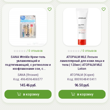
/
0 отзывов
/
0 отзывов
SANA Wrinkle Крем-гель
ATOPALM MLE Лосьон
увлажняющий и
ламеллярный для кожи лица и
подтягивающий, с ретинолом и
тела | 120мл | ATOPALM MLE
изофлавонами сои, с
Lotion
осветляющим эффектом | 100г |
SANA (Япония)
ATOPALM (Корея)
Wrinkle Gel Cream (Whitening)
Код: 4964596406577
Код: 8809048410411
145.46 руб.
96.50 руб.
в корзину
в корзину