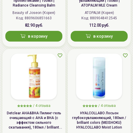
пробиотиками | 100мл |
увлажняющий | 100мл |
Radiance Cleansing Balm
ATOPALM MLE Cream
Beauty of Joseon (Корея)
ATOPALM (Корея)
Код: 8809606851663
Код: 8809048412545
82.90 руб.
112.00 руб.
в корзину
в корзину
/
4 отзыва
/
4 отзыва
Detclear AHA&BHA Пилинг-гель
HYALCOLLABO Лосьон
очищающий с AHA и BHA (с
глубокоувлажняющий, 180мл /
эффектом сильного
brilliant colors (MEISHOKU)
скатывания), 180мл / brilliant
HYALCOLLABO Moist Lotion
colors (MEISHOKU) Detclear