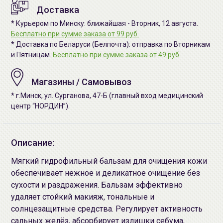
Доставка
* Курьером по Минску: ближайшая - Вторник, 12 августа.
Бесплатно при сумме заказа от 99 руб.
* Доставка по Беларуси (Белпочта): отправка по Вторникам
и Пятницам.
Бесплатно при сумме заказа от 49 руб.
Магазины / Самовывоз
* г.Минск, ул. Сурганова, 47-Б (главный вход медицинский
центр “НОРДИН”).
Описание:
Мягкий гидрофильный бальзам для очищения кожи
обеспечивает нежное и деликатное очищение без
сухости и раздражения. Бальзам эффективно
удаляет стойкий макияж, тональные и
солнцезащитные средства. Регулирует активность
сальных желёз, абсорбирует излишки себума,