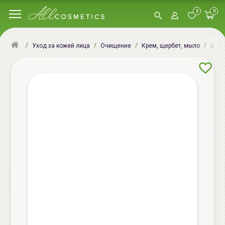
0
0
Уход за кожей лица
Очищение
Крем, щербет, мыло
Щерб