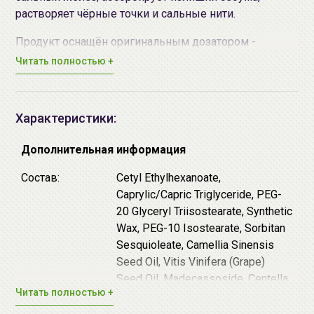
растворяет чёрные точки и сальные нити.
Продукт оснащён оригинальным дозатором -
точилкой, достаточно просто повернуть крышку, и
Читать полностью +
порция бальзама появится в виде нежной стружки.
Такой формат исключает контакт с руками, защищая
основное средство от бактерий, и обеспечивает
Характеристики:
экономичный расход.
Дополнительная информация
Подходит веганам. Не содержит красителей,
ароматизаторов и продуктов животного
Состав:
Cetyl Ethylhexanoate,
происхождения.
Caprylic/Capric Triglyceride, PEG-
20 Glyceryl Triisostearate, Synthetic
Основные действующие компоненты:
Wax, PEG-10 Isostearate, Sorbitan
Масло зелёного чая - антиоксидант, оказывает
Sesquioleate, Camellia Sinensis
защитное и противовоспалительное действие,
Seed Oil, Vitis Vinifera (Grape)
удаляет ороговевшие клетки и ускоряет
Seed Oil, Madecassoside, Centella
Читать полностью +
обновление рогового слоя эпидермиса.
Asiatica Extract, Asiaticoside,
Выравнивает тон лица, подавляет развитие
Water, Caprylyl Glycol,