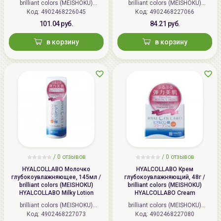
brilliant colors (MEISHOKU)
brilliant colors (MEISHOKU)
Bright&Peel AHA&BHA Fruits
Код: 4902468226045
(Япония)
Код: 4902468227066
(Япония)
Peeling Jelly
101.04 руб.
84.21 руб.
в корзину
в корзину
/
0 отзывов
/
0 отзывов
HYALCOLLABO Молочко
HYALCOLLABO Крем
глубокоувлажняющее, 145мл /
глубокоувлажняющий, 48г /
brilliant colors (MEISHOKU)
brilliant colors (MEISHOKU)
HYALCOLLABO Milky Lotion
HYALCOLLABO Cream
brilliant colors (MEISHOKU)
brilliant colors (MEISHOKU)
Код: 4902468227073
(Япония)
Код: 4902468227080
(Япония)