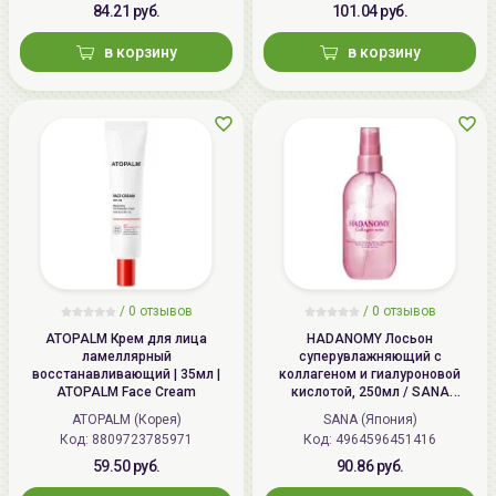
84.21 руб.
101.04 руб.
в корзину
в корзину
/
0 отзывов
/
0 отзывов
ATOPALM Крем для лица
HADANOMY Лосьон
ламеллярный
суперувлажняющий с
восстанавливающий | 35мл |
коллагеном и гиалуроновой
ATOPALM Face Cream
кислотой, 250мл / SANA
HADANOMY Collagen mist
ATOPALM (Корея)
SANA (Япония)
Код: 8809723785971
Код: 4964596451416
59.50 руб.
90.86 руб.