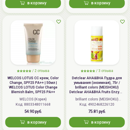
в корзину
в корзину
/
2 отзыва
/
3 отзыва
WELCOS LOTUS СС крем, Color
Detclear AHA&BHA Пудра для
Change, SPF25 PA++ | 50мл |
умывания (энзимная), 75г /
WELCOS LOTUS Color Change
brilliant colors (MEISHOKU)
Blemish Balm, SPF25 PA++
Detclear AHA&BHA Fruits Enzyme
Powder Wash
WELCOS (Корея)
brilliant colors (MEISHOKU)
Код: 8803348011668
Код: 4902468226120
(Япония)
54.90 руб.
75.81 руб.
в корзину
в корзину