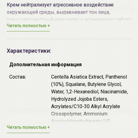
Крем нейтрализует агрессивное воздействие
окружающей среды, выравнивает тон лица,
повышает местный иммунитет и нормализует работу
Читать полностью +
сальных желёз.
Крем образует на поверхности лица защитный
барьер, который препятствует преждевременному
испарению влаги и способствует поддержанию
Характеристики:
оптимального уровня увлажнения в клетках.
Крем отлично подойдёт даже для самой
Дополнительная информация
чувствительной кожи. Веганская формула средства
Состав:
Centella Asiatica Extract, Panthenol
не содержит отдушек, красителей, парабенов и
(10%), Squalane, Butylene Glycol,
силиконов. Обладает лёгкой приятной текстурой,
Water, 1,2-Hexanediol, Niacinamide,
быстро впитывается и не утяжеляет.
Hydrolyzed Jojoba Esters,
Основной компонент крема - 10% пантенола, он
Acrylates/C10-30 Alkyl Acrylate
оказывает ярко выраженное заживляющее
Crosspolymer, Ammonium
действие, активизирует восстановление
Acryloyldimethyltaurate/VP
целостности кожных покровов, сводит к минимуму
Читать полностью +
Copolymer, Hydroxyacetophenone,
воспалительные процессы. Борется с зудом и
Tromethamine, Dipotassium
краснотой, смягчает огрубевшую кожу и обладает