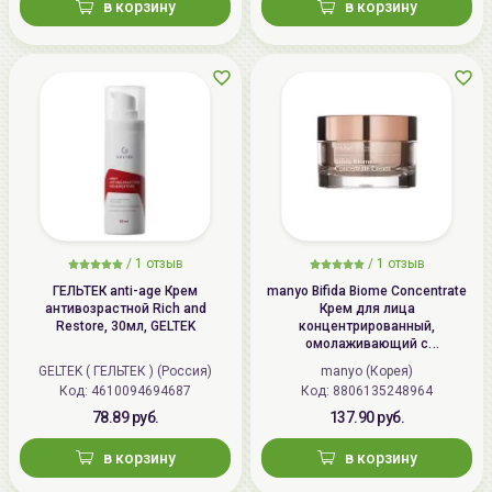
в корзину
в корзину
/
1 отзыв
/
1 отзыв
ГЕЛЬТЕК anti-age Крем
manyo Bifida Biome Concentrate
антивозрастной Rich and
Крем для лица
Restore, 30мл, GELTEK
концентрированный,
омолаживающий с
бифидобактериями | 50мл |
GELTEK ( ГЕЛЬТЕК ) (Россия)
manyo (Корея)
Bifida Biome Concentrate Cream
Код: 4610094694687
Код: 8806135248964
78.89 руб.
137.90 руб.
в корзину
в корзину