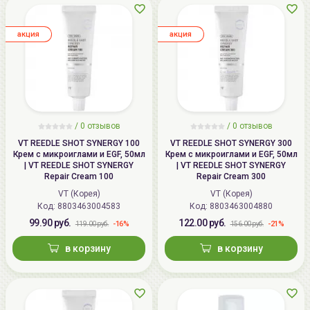
aкция
aкция
/
0
отзывов
/
0
отзывов
VT REEDLE SHOT SYNERGY 100
VT REEDLE SHOT SYNERGY 300
Крем с микроиглами и EGF, 50мл
Крем с микроиглами и EGF, 50мл
| VT REEDLE SHOT SYNERGY
| VT REEDLE SHOT SYNERGY
Repair Cream 100
Repair Cream 300
VT (Корея)
VT (Корея)
Код: 8803463004583
Код: 8803463004880
99.90 руб.
122.00 руб.
-16%
-21%
119.00 руб.
156.00 руб.
в корзину
в корзину