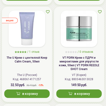
aкция
/
1
отзыв
/
0
отзывов
The U Крем с центеллой Keep
VT PDRN Крем с ПДРН и
Calm Cream, 50мл
микроиглами для упругости
кожи, 50мл | VT PDRN REEDLE
SHOT Cream
The U (Россия)
VT (Корея)
Код: 4680614171257
Код: 8803463013028
32.50 руб.
149.50 руб.
-10%
36.40 руб.
в корзину
в корзину