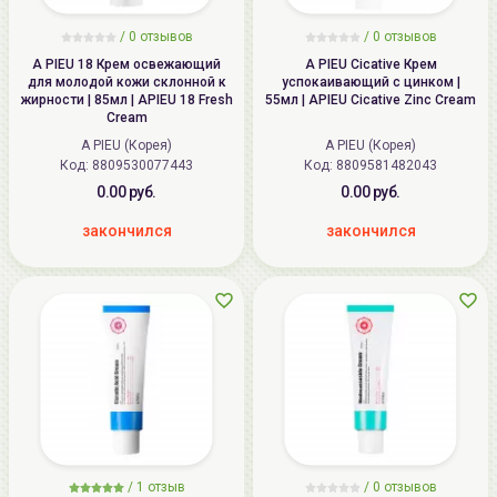
/
0
отзывов
/
0
отзывов
A PIEU 18 Крем освежающий
A PIEU Cicative Крем
для молодой кожи склонной к
успокаивающий с цинком |
жирности | 85мл | APIEU 18 Fresh
55мл | APIEU Cicative Zinc Cream
Cream
A PIEU (Корея)
A PIEU (Корея)
Код: 8809530077443
Код: 8809581482043
0.00 руб.
0.00 руб.
закончился
закончился
/
1
отзыв
/
0
отзывов