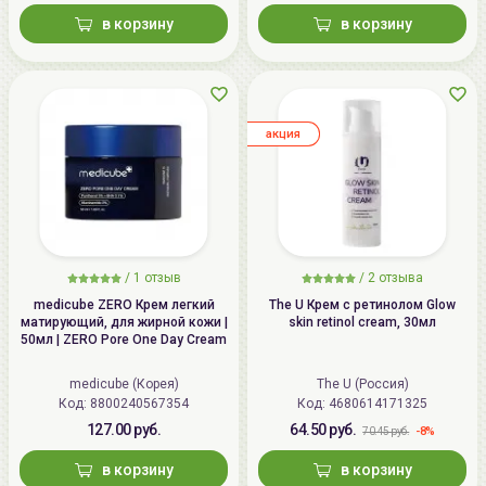
в корзину
в корзину
aкция
/
1
отзыв
/
2
отзыва
medicube ZERO Крем легкий
The U Крем с ретинолом Glow
матирующий, для жирной кожи |
skin retinol cream, 30мл
50мл | ZERO Pore One Day Cream
medicube (Корея)
The U (Россия)
Код: 8800240567354
Код: 4680614171325
127.00 руб.
64.50 руб.
-8%
70.45 руб.
в корзину
в корзину