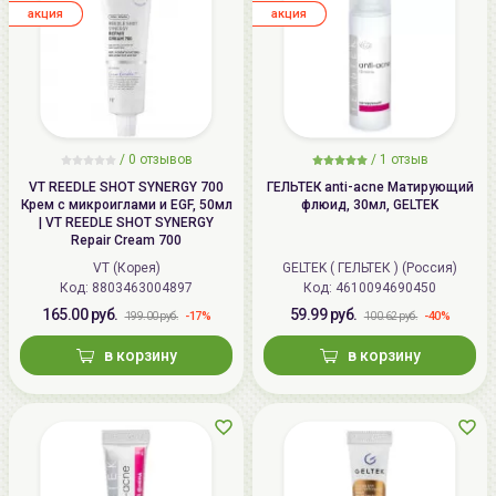
aкция
aкция
/
0
отзывов
/
1
отзыв
VT REEDLE SHOT SYNERGY 700
ГЕЛЬТЕК anti-acne Матирующий
Крем с микроиглами и EGF, 50мл
флюид, 30мл, GELTEK
| VT REEDLE SHOT SYNERGY
Repair Cream 700
VT (Корея)
GELTEK ( ГЕЛЬТЕК ) (Россия)
Код: 8803463004897
Код: 4610094690450
165.00 руб.
59.99 руб.
-17%
-40%
199.00 руб.
100.62 руб.
в корзину
в корзину