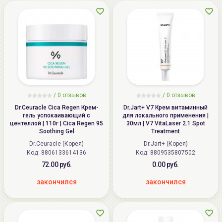
/
0
отзывов
/
0
отзывов
Dr.Ceuracle Cica Regen Крем-
Dr.Jart+ V7 Крем витаминный
гель успокаивающий с
для локального применения |
центеллой | 110г | Cica Regen 95
30мл | V7 VitaLaser 2.1 Spot
Soothing Gel
Treatment
Dr.Ceuracle (Корея)
Dr.Jart+ (Корея)
Код: 8806133614136
Код: 8809535807502
72.00 руб.
0.00 руб.
закончился
закончился