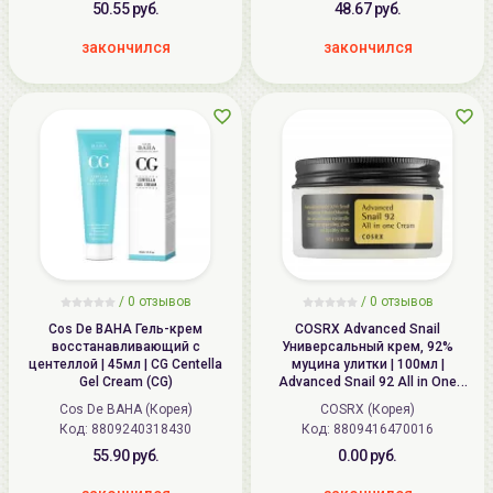
50.55 руб.
48.67 руб.
закончился
закончился
/
0
отзывов
/
0
отзывов
Cos De BAHA Гель-крем
COSRX Advanced Snail
восстанавливающий с
Универсальный крем, 92%
центеллой | 45мл | CG Centella
муцина улитки | 100мл |
Gel Cream (CG)
Advanced Snail 92 All in One
Cream
Cos De BAHA (Корея)
COSRX (Корея)
Код: 8809240318430
Код: 8809416470016
55.90 руб.
0.00 руб.