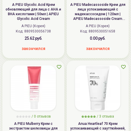
A PIEU Glycolic Acid Крем
A PIEU Madecassoside Крем для
обновляющий для лица с AHA и
лица успокаивающий с
BHA кислотами | 50мл | APIEU
мадекассосидом | 120мл |
Glycolic Acid Cream
APIEU Madecassoside Cream
Large Volume
A PIEU (Корея)
A PIEU (Корея)
Код: 8809530056738
Код: 8809530051658
25.62 руб.
0.00 руб.
закончился
закончился
/
0
отзывов
/
3
отзыва
A PIEU Mulberry Крем с
Anua Heartleaf 70 Крем
экстрактом шелковицы для
успокаивающий с хауттюйнией,