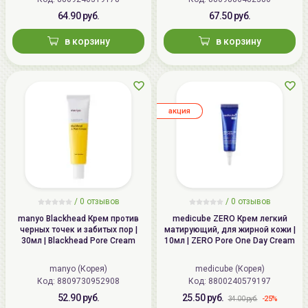
64.90 руб.
67.50 руб.
в корзину
в корзину
aкция
/
0
отзывов
/
0
отзывов
manyo Blackhead Крем против
medicube ZERO Крем легкий
черных точек и забитых пор |
матирующий, для жирной кожи |
30мл | Blackhead Pore Cream
10мл | ZERO Pore One Day Cream
manyo (Корея)
medicube (Корея)
Код: 8809730952908
Код: 8800240579197
52.90 руб.
25.50 руб.
-25%
34.00 руб.