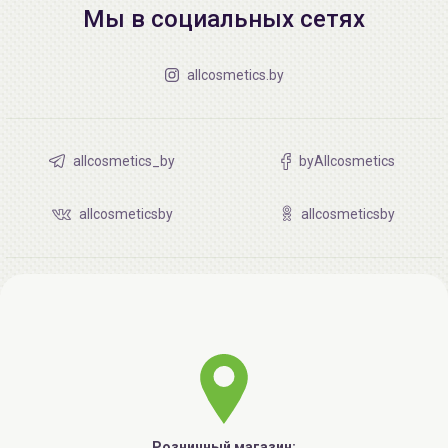
Мы в социальных сетях
allcosmetics.by
allcosmetics_by
byAllcosmetics
allcosmeticsby
allcosmeticsby
Розничный магазин: