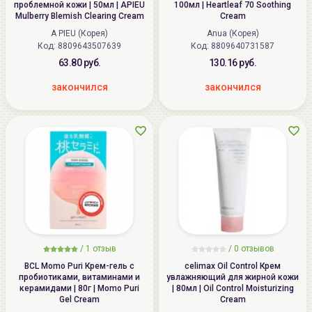
проблемной кожи | 50мл | APIEU
100мл | Heartleaf 70 Soothing
Mulberry Blemish Clearing Cream
Cream
A PIEU (Корея)
Anua (Корея)
Код: 8809643507639
Код: 8809640731587
63.80 руб.
130.16 руб.
закончился
закончился
/
1
отзыв
/
0
отзывов
BCL Momo Puri Крем-гель с
celimax Oil Control Крем
пробиотиками, витаминами и
увлажняющий для жирной кожи
керамидами | 80г | Momo Puri
| 80мл | Oil Control Moisturizing
Gel Cream
Cream