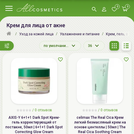
0
0
Крем для лица от акне
Уход за кожей лица
Увлажнение и питание
Крем, гель, эму
по умолчанию
36
/
0
отзывов
/
0
отзывов
AXIS-Y 6+1+1 Dark Spot Крем-
celimax The Real Cica Крем
гель корректирующий от
легкий безмасляный крем на
постакне, 50мл | 6+1+1 Dark Spot
основе центеллы | 50мл | The
Correcting Glow Cream
Real Cica Soothing Cream