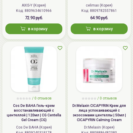
AXIS-Y (Корея)
celimax (Корея)
Код: 8809634610966
Код: 8809782557861
72.90 руб.
64.90 руб.
в корзину
в корзину
/
0
отзывов
/
0
отзывов
Cos De BAHA Гель-крем
Dr.Melaxin CICAPYRIN Крем для
восстанавливающий с
лица успокаивающий с
центеллой | 120мл | CG Centella
экзосомами центеллы | 50мл |
Gel Cream (CG)
CICAPYRIN Calming Cream
Cos De BAHA (Корея)
Dr.Melaxin (Корея)
Код: 8809240319178
Код: 8809886482380