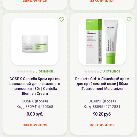
закончился
закончился
/
0
отзывов
/
0
отзывов
COSRX Centella Крем против
Dr. Jart+ Ctrl-A Лечебный крем
воспалений для локального
для проблемной кожи | 50мл
нанесения | 30г | Centella
|Teatreement Moisturizer
Blemish Cream
COSRX (Корея)
Dr.Jart+ (Корея)
Код: 8809416470368
Код: 8809642712881
0.00 руб.
90.20 руб.
закончился
закончился