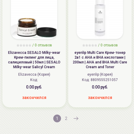
/
0
отзывов
/
0
отзывов
Elizavecca SESALO Milky-wear
eyenlip Multi Care Крем-тонер
Крем-пилинг для лица,
2в1 с AHA и BHA кислотами |
салициловый | 50мл | SESALO
200мл | AHA and BHA Multi Care
Milky-wear Salicyl Cream
Cream and Toner
Elizavecca (Корея)
eyenlip (Корея)
Код:
Код: 8809555251057
0.00 руб.
0.00 руб.
закончился
закончился
1
2