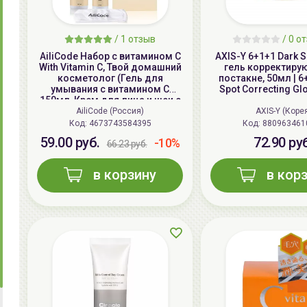
/
1
отзыв
/
0
от
AiliCode Набор с витамином С
AXIS-Y 6+1+1 Dark 
With Vitamin C, Твой домашний
гель корректиру
косметолог (Гель для
постакне, 50мл | 6
умывания с витамином С
Spot Correcting G
150мл, Крем для лица и шеи с
витамином С 50мл)
AiliCode (Россия)
AXIS-Y (Коре
Код: 4673743584395
Код: 880963461
59.00 руб.
72.90 ру
-10%
66.23 руб.
в корзину
в кор