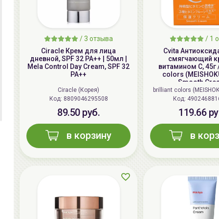
/
3
отзыва
/
1
о
Ciracle Крем для лица
Cvita Антиокси
дневной, SPF 32 PA++ | 50мл |
смягчающий к
Mela Control Day Cream, SPF 32
витамином С, 45г / 
PA++
colors (MEISHOKU
Smooth Cre
Ciracle (Корея)
brilliant colors (MEISHO
Код: 8809046295508
Код: 490246881
89.50 руб.
119.66 ру
в корзину
в кор