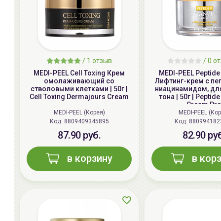
/
1
отзыв
/
0
от
MEDI-PEEL Cell Toxing Крем
MEDI-PEEL Peptide 
омолаживающий со
Лифтинг-крем с пе
стволовыми клетками | 50г |
ниацинамидом, дл
Cell Toxing Dermajours Cream
тона | 50г | Peptide
Cream Pr
MEDI-PEEL (Корея)
MEDI-PEEL (Кор
Код: 8809409345895
Код: 880994182
87.90 руб.
82.90 ру
в корзину
в кор