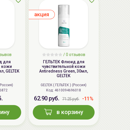
aкция
зывов
/
0
отзывов
д для
ГЕЛЬТЕК Флюид для
й кожи
чувствительной кожи
мл, GELTEK
Antiredness Green, 30мл,
GELTEK
(Россия)
GELTEK ( ГЕЛЬТЕК ) (Россия)
6872
Код: 4610094696018
б.
62.90 руб.
-11%
71.25 руб.
зину
в корзину