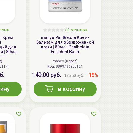
тзыв
/
0
отзывов
n Крем
manyo Panthetoin Крем-
й
бальзам для обезвоженной
щий для
кожи | 80мл | Panthetoin
 | 80мл |
Enriched Balm
ream
я)
manyo (Корея)
5114
Код: 8809730955121
б.
149.00 руб.
-15%
175.50 руб.
зину
в корзину