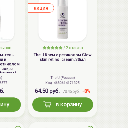
aкция
зывов
/
2
отзыва
ем-гель
The U Крем с ретинолом Glow
й и
skin retinol cream, 30мл
ретинолом
сои, с
ектом |
l Cream
я)
The U (Россия)
)
6577
Код: 4680614171325
б.
64.50 руб.
-8%
70.45 руб.
зину
в корзину