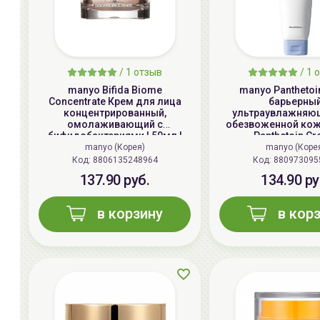
/
1
отзыв
/
1
о
manyo Bifida Biome
manyo Panthetoi
Concentrate Крем для лица
барьерны
концентрированный,
ультраувлажняю
омолаживающий с
обезвоженной кожи
бифидобактериями | 50мл |
Panthetoin C
Bifida Biome Concentrate
manyo (Корея)
manyo (Коре
Cream
Код: 8806135248964
Код: 880973095
137.90 руб.
134.90 ру
в корзину
в кор