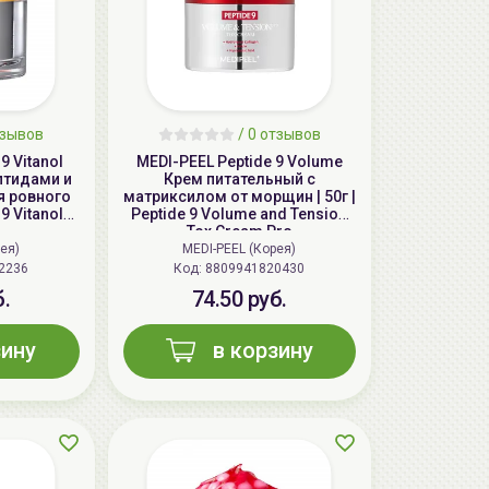
зывов
/
0
отзывов
9 Vitanol
MEDI-PEEL Peptide 9 Volume
птидами и
Крем питательный с
я ровного
матриксилом от морщин | 50г |
 9 Vitanol
Peptide 9 Volume and Tension
o
Tox Cream Pro
ея)
MEDI-PEEL (Корея)
2236
Код: 8809941820430
б.
74.50 руб.
зину
в корзину