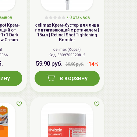
зывов
/
0
отзывов
Spot Крем-
celimax Крем-бустер для лица
ющий от
подтягивающий с ретиналем |
+1+1 Dark
15мл | Retinal Shot Tightening
low Cream
Booster
я)
celimax (Корея)
0966
Код: 8809700320812
б.
59.90 руб.
-14%
69.90 руб.
зину
в корзину