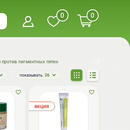
0
0
 против пигментных пятен
показывать:
36
aкция