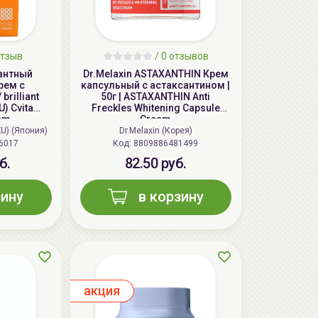
тзыв
/
0
отзывов
дантный
Dr.Melaxin ASTAXANTHIN Крем
рем с
капсульный с астаксантином |
brilliant
50г | ASTAXANTHIN Anti
) Cvita
Freckles Whitening Capsule
am
Cream
KU) (Япония)
Dr.Melaxin (Корея)
6017
Код: 8809886481499
б.
82.50 руб.
зину
в корзину
aкция