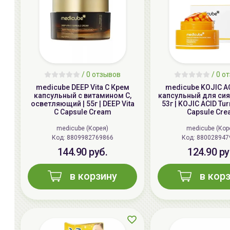
/
0
отзывов
/
0
от
medicube DEEP Vita C Крем
medicube KOJIC A
капсульный с витамином С,
капсульный для сия
осветляющий | 55г | DEEP Vita
53г | KOJIC ACID Tur
C Capsule Cream
Capsule Cr
medicube (Корея)
medicube (Кор
Код: 8809982769866
Код: 880028947
144.90 руб.
124.90 ру
в корзину
в кор