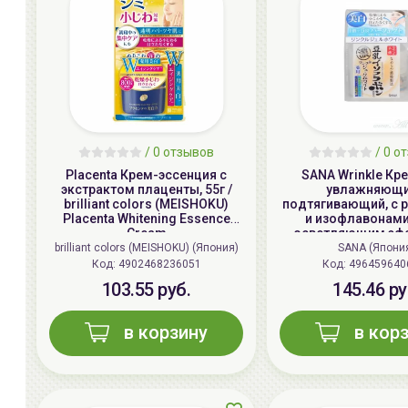
/
0
отзывов
/
0
от
Placenta Крем-эссенция с
SANA Wrinkle Кр
экстрактом плаценты, 55г /
увлажняющи
brilliant colors (MEISHOKU)
подтягивающий, с 
Placenta Whitening Essence
и изофлавонами 
Cream
осветляющим эфф
100г | Wrinkle Ge
brilliant colors (MEISHOKU) (Япония)
SANA (Япони
(Whitening
Код: 4902468236051
Код: 496459640
103.55 руб.
145.46 ру
в корзину
в кор