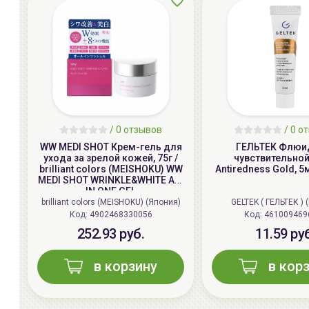
/
0
отзывов
/
0
от
WW MEDI SHOT Крем-гель для
ГЕЛЬТЕК Флюи
ухода за зрелой кожей, 75г /
чувствительно
brilliant colors (MEISHOKU) WW
Antiredness Gold, 5
MEDI SHOT WRINKLE&WHITE ALL
IN ONE GEL
brilliant colors (MEISHOKU) (Япония)
GELTEK ( ГЕЛЬТЕК ) 
Код: 4902468330056
Код: 461009469
252.93 руб.
11.59 ру
в корзину
в кор