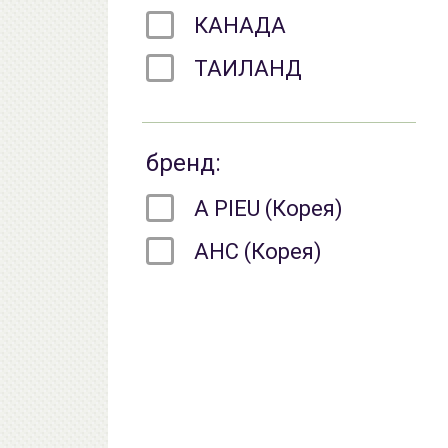
КАНАДА
ТАИЛАНД
бренд:
A PIEU (Корея)
AHC (Корея)
AiliCode (Россия)
alonism (Корея)
AXIS-Y (Корея)
BCL (Япония)