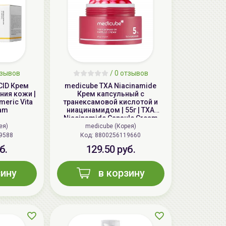
зывов
/
0
отзывов
CID Крем
medicube TXA Niacinamide
ния кожи |
Крем капсульный с
meric Vita
транексамовой кислотой и
eam
ниацинамидом | 55г | TXA
Niacinamide Capsule Cream
ея)
medicube (Корея)
9588
Код: 8800256119660
б.
129.50 руб.
зину
в корзину