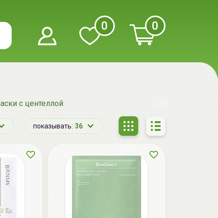
0
0
аски с центеллой
показывать:
36