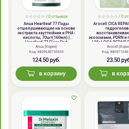
/
0
отзывов
/
0
от
Anua Heartleaf 77 Пэды
Arocell CICA REPA
отшелушивающие на основе
гидрогелев
экстракта хауттюйнии и PHA-
восстанавлива
кислоты, 70шт(160мл) |
экозомами, PDRN и
Heartleaf 77 Clear Pad
| 25г | CICA REPAIR
Gel Mask
Anua (Корея)
Arocell (Коре
Код: 8809640730559
Код: 880971046
124.50 руб.
23.50 ру
в корзину
в кор