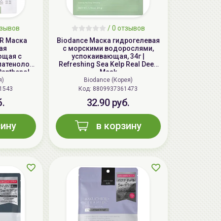
зывов
/
0
отзывов
IR Маска
Biodance Маска гидрогелевая
ая
с морскими водорослями,
ющая с
успокаивающая, 34г |
 патенолом
Refreshing Sea Kelp Real Deep
 Panthenol
Mask
я)
Biodance (Корея)
1543
Код: 8809937361473
б.
32.90 руб.
зину
в корзину