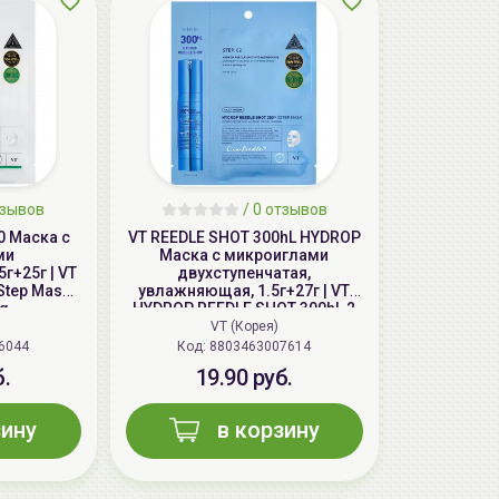
зывов
/
0
отзывов
0 Маска с
VT REEDLE SHOT 300hL HYDROP
ми
Маска с микроиглами
5г+25г | VT
двухступенчатая,
Step Mask,
увлажняющая, 1.5г+27г | VT
ng
HYDROP REEDLE SHOT 300hL 2
Step Hydrating Mask
VT (Корея)
6044
Код: 8803463007614
б.
19.90 руб.
зину
в корзину