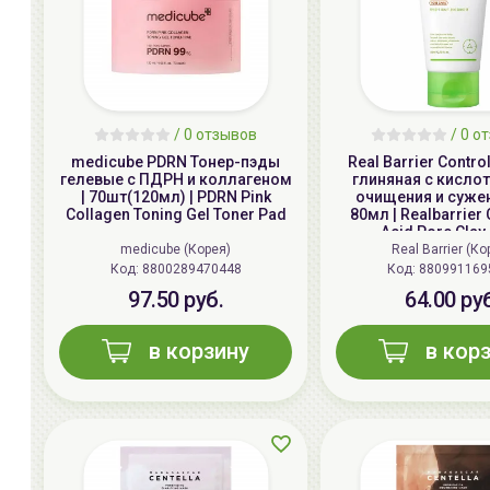
/
0
отзывов
/
0
от
medicube PDRN Тонер-пэды
Real Barrier Contr
гелевые с ПДРН и коллагеном
глиняная с кисло
| 70шт(120мл) | PDRN Pink
очищения и сужен
Collagen Toning Gel Toner Pad
80мл | Realbarrier 
Acid Pore Clay
medicube (Корея)
Real Barrier (Ко
Код: 8800289470448
Код: 880991169
97.50 руб.
64.00 ру
в корзину
в кор