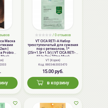
зывов
/
0
отзывов
ica Маска
VT CICA RETI-A Набор
иотиками
трехступенчатый для сужения
22мл |
пор с ретинолом, 1*
a Probio-
(25г+1.5г+1.5г) | VT CICA RETI-A
g Mask
All In One 3Step Mask
ея)
VT (Корея)
2003
Код: 8803463003470
.
15.00 руб.
зину
в корзину