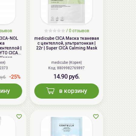
зывов
/
0
отзывов
CICA-NOL
medicube CICA Маска тканевая
ка
с центеллой, ультратонкая |
ентеллой |
22г | Super CICA Calming Mask
YTO CICA-
 Vegan
ask
ея)
medicube (Корея)
2373
Код: 8809982769897
14.90 руб.
-25%
руб.
зину
в корзину