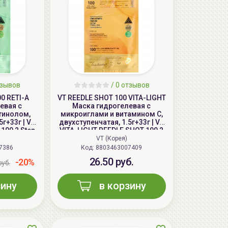
зывов
/
0
отзывов
0 RETI-A
VT REEDLE SHOT 100 VITA-LIGHT
евая с
Маска гидрогелевая с
тинолом,
микроиглами и витамином С,
5г+33г | VT
двухступенчатая, 1.5г+33г | VT
100 2 Step
VITA-LIGHT REEDLE SHOT 100 2
ghtening
Step Hydrogel Mask,
VT (Корея)
Brightening
7386
Код: 8803463007409
26.50 руб.
-20%
руб.
зину
в корзину