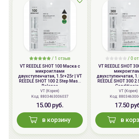
/
1
отзыв
/
0
от
VT REEDLE SHOT 100 Маска с
VT REEDLE SHOT 30
микроиглами
микроигла
двухступенчатая, 1.5г+25г | VT
двухступенчатая, 1.
REEDLE SHOT 100 2 Step Mask,
REEDLE SHOT 300 2 
Balance
Conditioni
VT (Корея)
VT (Корея)
Код: 8803463006037
Код: 880346300
15.00 руб.
17.50 ру
в корзину
в кор