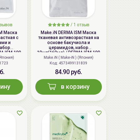
зывов
/
1
отзыв
SM Маска
Make.iN DERMA ISM Маска
астная c
тканевая антивозрастная на
ами и
основе бакучиола и
набор
церамидов, набор
A ISM 100
10шт(160мл) / DERMA ISM 100
oist Face
Bakuchiol Ceramide 10 Days
 (Япония)
Make.iN ( Make-iN ) (Япония)
Face Mask
1723
Код: 4573499131839
б.
84.90 руб.
зину
в корзину