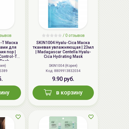
зывов
/
0
отзывов
ol-T Маска
SKIN1004 Hyalu-Cica Маска
тами для
тканевая увлажняющая | 23мл
ия пор |
| Madagascar Centella Hyalu-
Control-T
Cica Hydrating Mask
 Pack
рея)
SKIN1004 (Корея)
5389
Код: 8809913832034
б.
9.90 руб.
зину
в корзину