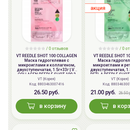
aкция
/
0
отзывов
/
0
от
VT REEDLE SHOT 100 COLLAGEN
VT REEDLE SHOT 10
Маска гидрогелевая с
Маска гидрогел
микроиглами и коллагеном,
микроиглами и ре
двухступенчатая, 1.5г+33г | VT
двухступенчатая, 1.
COLLAGEN REEDLE SHOT 100 2
RETI-A REEDLE SHOT 
Step Hydrogel Mask
Hydrogel Mask, Ti
VT (Корея)
VT (Корея)
Код: 8803463007416
Код: 880346300
26.50 руб.
21.00 руб.
26.50 
в корзину
в кор