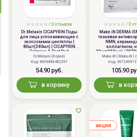
/
0
отзывов
/
0
от
Dr.Melaxin CICAPYRIN Пэды
Make.iN DERMA I
для лица успокаивающие с
тканевая антивозр
экзосомами центеллы |
NMN, керамид
80шт(340мл) | CICAPYRIN
коллагеном, 
Calming 4-Part Pad
30шт(350мл) / DERM
NMN 100 Ceramide M
Dr.Melaxin (Корея)
Make.iN ( Make-iN )
Mask
Код: 8809886482397
Код: 457349913
54.90 руб.
105.90 ру
в корзину
в кор
aкция