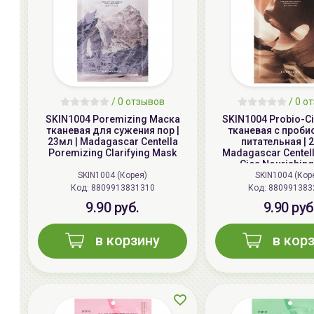
/
0
отзывов
/
0
от
SKIN1004 Poremizing Маска
SKIN1004 Probio-C
тканевая для сужения пор |
тканевая с проб
23мл | Madagascar Centella
питательная | 
Poremizing Clarifying Mask
Madagascar Centell
Cica Nourishin
SKIN1004 (Корея)
SKIN1004 (Кор
Код: 8809913831310
Код: 880991383
9.90 руб.
9.90 руб
в корзину
в кор