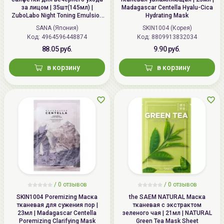
за лицом | 35шт(145мл) |
Madagascar Centella Hyalu-Cica
ZuboLabo Night Toning Emulsion
Hydrating Mask
Sheet
SANA (Япония)
SKIN1004 (Корея)
Код: 4964596448874
Код: 8809913832034
88.05 руб.
9.90 руб.
в корзину
в корзину
/
0
отзывов
/
0
отзывов
SKIN1004 Poremizing Маска
the SAEM NATURAL Маска
тканевая для сужения пор |
тканевая с экстрактом
23мл | Madagascar Centella
зеленого чая | 21мл | NATURAL
Poremizing Clarifying Mask
Green Tea Mask Sheet