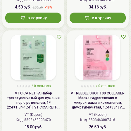
4.50 руб.
34.16 руб.
-18%
5.50 руб.
в корзину
в корзину
/
0
отзывов
/
0
отзывов
VT CICA RETI-A Набор
VT REEDLE SHOT 100 COLLAGEN
трехступенчатый для сужения
Маска гидрогелевая с
пор с ретинолом, 1*
микроиглами и коллагеном,
(25г+1.5г+1.5г) | VT CICA RETI-A
двухступенчатая, 1.5г+33г | VT
All In One 3Step Mask
COLLAGEN REEDLE SHOT 100 2
VT (Корея)
VT (Корея)
Step Hydrogel Mask
Код: 8803463003470
Код: 8803463007416
15.00 руб.
26.50 руб.