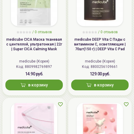
/
0
отзывов
/
0
отзывов
medicube CICA Маска тканевая
medicube DEEP Vita C Пэды с
с центеллой, ультратонкая | 22г
витамином С, осветляющие |
| Super CICA Calming Mask
70шт(150 г) | DEEP Vita C Pad
medicube (Корея)
medicube (Корея)
Код: 8809982769897
Код: 8800256109661
14.90 руб.
129.00 руб.
в корзину
в корзину