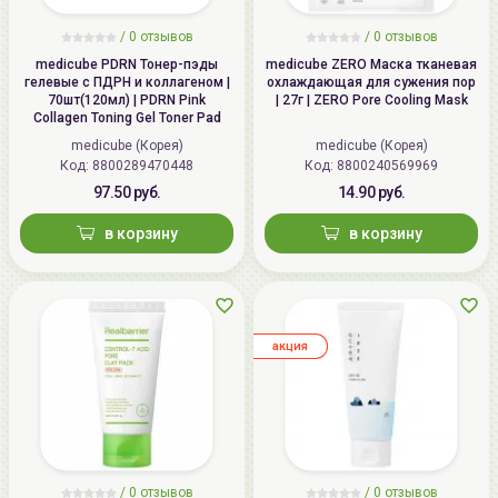
/
0
отзывов
/
0
отзывов
medicube PDRN Тонер-пэды
medicube ZERO Маска тканевая
гелевые с ПДРН и коллагеном |
охлаждающая для сужения пор
70шт(120мл) | PDRN Pink
| 27г | ZERO Pore Cooling Mask
Collagen Toning Gel Toner Pad
medicube (Корея)
medicube (Корея)
Код: 8800289470448
Код: 8800240569969
97.50 руб.
14.90 руб.
в корзину
в корзину
aкция
/
0
отзывов
/
0
отзывов