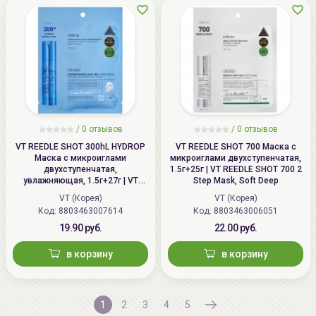
/
0
отзывов
/
0
отзывов
VT REEDLE SHOT 300hL HYDROP
VT REEDLE SHOT 700 Маска с
Маска с микроиглами
микроиглами двухступенчатая,
двухступенчатая,
1.5г+25г | VT REEDLE SHOT 700 2
увлажняющая, 1.5г+27г | VT
Step Mask, Soft Deep
HYDROP REEDLE SHOT 300hL 2
VT (Корея)
VT (Корея)
Step Hydrating Mask
Код: 8803463007614
Код: 8803463006051
19.90 руб.
22.00 руб.
в корзину
в корзину
1
2
3
4
5