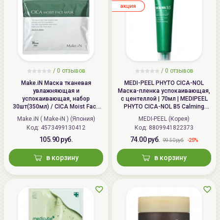
aкция
/
0
отзывов
/
0
отзывов
Make.iN Маска тканевая
MEDI-PEEL PHYTO CICA-NOL
увлажняющая и
Маска-пленка успокаивающая,
успокаивающая, набор
с центеллой | 70мл | MEDIPEEL
30шт(350мл) / CICA Moist Face
PHYTO CICA-NOL B5 Calming
Mask
Vegan Wrapping Mask
Make.iN ( Make-iN ) (Япония)
MEDI-PEEL (Корея)
Код: 4573499130412
Код: 8809941822373
105.90 руб.
74.00 руб.
-25%
99.50 руб.
в корзину
в корзину