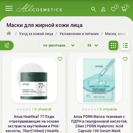
0
0
Маски для жирной кожи лица
Уход за кожей лица
Увлажнение и питание
Маска, ночная м
по умолчанию
36
/
0
отзывов
/
0
отзывов
Anua Heartleaf 77 Пэды
Anua PDRN Маска тканевая с
отшелушивающие на основе
ПДРН и гиалуроновой кислотой,
экстракта хауттюйнии и PHA-
23мл | PDRN Hyaluronic Acid
кислоты, 70шт(160мл) | Heartleaf
Capsule 100 Serum Mask