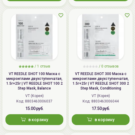
/
1
отзыв
/
0
отзывов
VT REEDLE SHOT 100 Маска с
VT REEDLE SHOT 300 Маска с
микроиглами двухступенчатая,
микроиглами двухступенчатая,
1.5г+25г | VT REEDLE SHOT 100 2
1.5г+25г | VT REEDLE SHOT 300 2
Step Mask, Balance
Step Mask, Conditioning
VT (Корея)
VT (Корея)
Код: 8803463006037
Код: 8803463006044
15.00 руб.
17.50 руб.
в корзину
в корзину