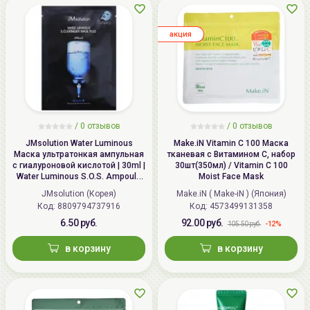
aкция
/
0
отзывов
/
0
отзывов
JMsolution Water Luminous
Make.iN Vitamin C 100 Маска
Маска ультратонкая ампульная
тканевая с Витамином С, набор
с гиалуроновой кислотой | 30ml |
30шт(350мл) / Vitamin C 100
Water Luminous S.O.S. Ampoule
Moist Face Mask
Hyaluronic Mask Plus
JMsolution (Корея)
Make.iN ( Make-iN ) (Япония)
Код: 8809794737916
Код: 4573499131358
6.50 руб.
92.00 руб.
-12%
105.50 руб.
в корзину
в корзину