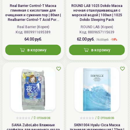
Real Barrier Control-T Маска
ROUND LAB 1025 Dokdo Маска
глиняная с кислотами для
ночная отшелушивающая с
очищения и сужения пор | 80мл |
морской водой | 100мл | 1025
Realbarrier Control-T Acid Pore
Dokdo Sleeping Pack
Clay Pack
Real Barrier (Корея)
ROUND LAB (Корея)
Код: 8809911695389
Код: 8809657115639
64.00 руб.
62.00 руб.
-18%
76.00 руб.
в корзину
в корзину
/
0
отзывов
/
0
отзывов
SANA ZuboLabo Влажные
SKIN1004 Hyalu-Cica Маска
салфетки для вечернего ухода
тканевая увлажняющая | 23мл |