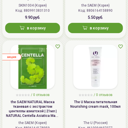
SKIN1004 (Корея)
the SAEM (Корея)
Код: 8809913831310
Код: 8806164158890
9.90 руб.
5.50 руб.
в корзину
в корзину
aкция
/
0
отзывов
/
0
отзывов
the SAEM NATURAL Маска
The U Маска питательная
тканевая с экстрактом
Nourishing cream mask, 100мл
центеллы азиатской | 21мл |
NATURAL Centella Asiatica Mask
Sheet
the SAEM (Корея)
The U (Россия)
Код: 8806164178959
Код: 4610094697077