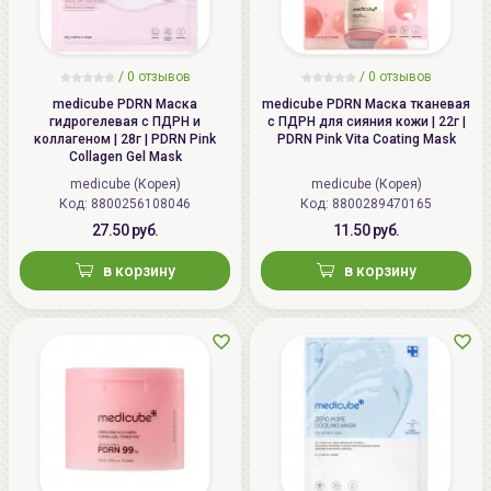
/
0
отзывов
/
0
отзывов
medicube PDRN Маска
medicube PDRN Маска тканевая
гидрогелевая с ПДРН и
с ПДРН для сияния кожи | 22г |
коллагеном | 28г | PDRN Pink
PDRN Pink Vita Coating Mask
Collagen Gel Mask
medicube (Корея)
medicube (Корея)
Код: 8800256108046
Код: 8800289470165
27.50 руб.
11.50 руб.
в корзину
в корзину