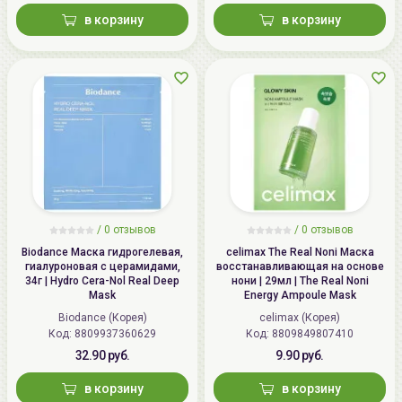
в корзину
в корзину
/
0
отзывов
/
0
отзывов
Biodance Маска гидрогелевая,
celimax The Real Noni Маска
гиалуроновая с церамидами,
восстанавливающая на основе
34г | Hydro Cera-Nol Real Deep
нони | 29мл | The Real Noni
Mask
Energy Ampoule Mask
Biodance (Корея)
celimax (Корея)
Код: 8809937360629
Код: 8809849807410
32.90 руб.
9.90 руб.
в корзину
в корзину