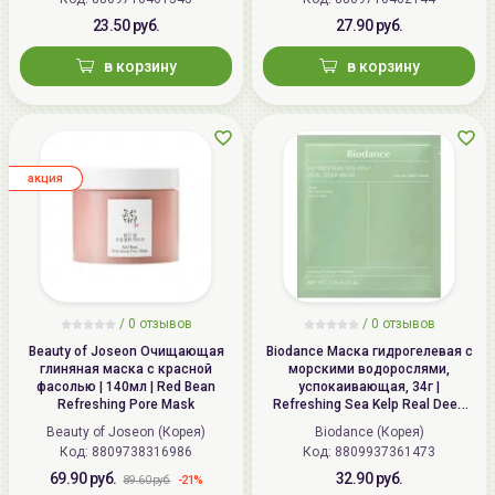
23.50 руб.
27.90 руб.
в корзину
в корзину
aкция
/
0
отзывов
/
0
отзывов
Beauty of Joseon Очищающая
Biodance Маска гидрогелевая с
глиняная маска с красной
морскими водорослями,
фасолью | 140мл | Red Bean
успокаивающая, 34г |
Refreshing Pore Mask
Refreshing Sea Kelp Real Deep
Mask
Beauty of Joseon (Корея)
Biodance (Корея)
Код: 8809738316986
Код: 8809937361473
69.90 руб.
32.90 руб.
-21%
89.60 руб.