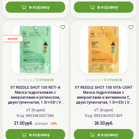
в корзину
в корзину
aкция
/
0
отзывов
/
0
отзывов
VT REEDLE SHOT 100 RETI-A
VT REEDLE SHOT 100 VITA-LIGHT
Маска гидрогелевая с
Маска гидрогелевая с
микроиглами и ретинолом,
микроиглами и витамином С,
двухступенчатая, 1.5г+33г | VT
двухступенчатая, 1.5г+33г | VT
RETI-A REEDLE SHOT 100 2 Step
VITA-LIGHT REEDLE SHOT 100 2
VT (Корея)
VT (Корея)
Hydrogel Mask, Tightening
Step Hydrogel Mask, Brightening
Код: 8803463007386
Код: 8803463007409
21.00 руб.
26.50 руб.
-20%
26.50 руб.
в корзину
в корзину