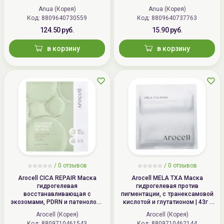
77 Clear Pad
Anua (Корея)
Anua (Корея)
Код: 8809640730559
Код: 8809640737763
124.50 руб.
15.90 руб.
в корзину
в корзину
/
0
отзывов
/
0
отзывов
Arocell CICA REPAIR Маска
Arocell MELA TXA Маска
гидрогелевая
гидрогелевая против
восстанавливающая с
пигментации, с транексамовой
экозомами, PDRN и патенолом |
кислотой и глутатионом | 43г |
25г | CICA REPAIR Panthenol Gel
MELA TXA Mask
Arocell (Корея)
Arocell (Корея)
Mask
Код: 8809710461543
Код: 8809710462144