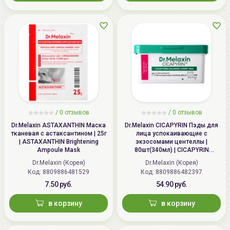
/
0
отзывов
/
0
отзывов
Dr.Melaxin ASTAXANTHIN Маска
Dr.Melaxin CICAPYRIN Пэды для
тканевая с астаксантином | 25г
лица успокаивающие с
| ASTAXANTHIN Brightening
экзосомами центеллы |
Ampoule Mask
80шт(340мл) | CICAPYRIN
Calming 4-Part Pad
Dr.Melaxin (Корея)
Dr.Melaxin (Корея)
Код: 8809886481529
Код: 8809886482397
7.50 руб.
54.90 руб.
в корзину
в корзину