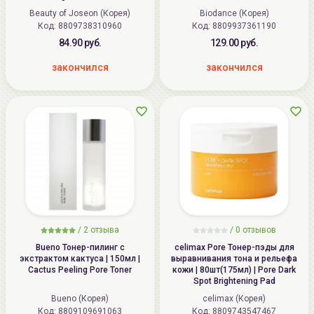
Beauty of Joseon (Корея)
Biodance (Корея)
Код: 8809738310960
Код: 8809937361190
84.90 руб.
129.00 руб.
закончился
закончился
/
2
отзыва
/
0
отзывов
Bueno Тонер-пилинг с
celimax Pore Тонер-пэды для
экстрактом кактуса | 150мл |
выравнивания тона и рельефа
Cactus Peeling Pore Toner
кожи | 80шт(175мл) | Pore Dark
Spot Brightening Pad
Bueno (Корея)
celimax (Корея)
Код: 8809109691063
Код: 8809743547467