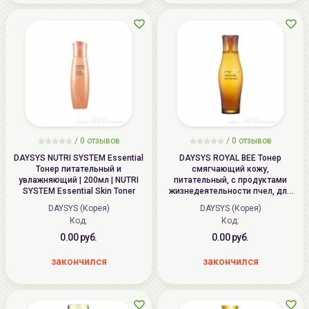
/
0
отзывов
/
0
отзывов
DAYSYS NUTRI SYSTEM Essential
DAYSYS ROYAL BEE Тонер
Тонер питательный и
смягчающий кожу,
увлажняющий | 200мл | NUTRI
питательный, с продуктами
SYSTEM Essential Skin Toner
жизнедеятельности пчел, для
сухой кожи | 200мл | ROYAL BEE
DAYSYS (Корея)
DAYSYS (Корея)
Skin Softener
Код:
Код:
0.00 руб.
0.00 руб.
закончился
закончился