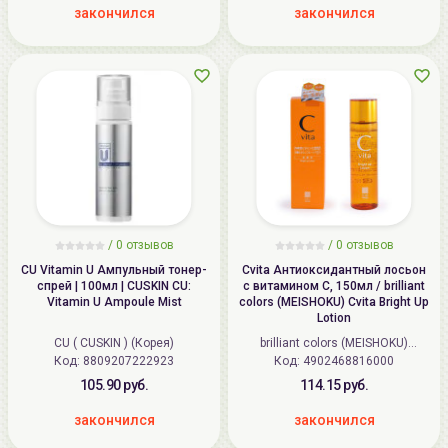
закончился
закончился
/
0
отзывов
/
0
отзывов
CU Vitamin U Ампульный тонер-
Cvita Антиоксидантный лосьон
спрей | 100мл | CUSKIN CU:
с витамином С, 150мл / brilliant
Vitamin U Ampoule Mist
colors (MEISHOKU) Cvita Bright Up
Lotion
CU ( CUSKIN ) (Корея)
brilliant colors (MEISHOKU)
Код: 8809207222923
Код: 4902468816000
(Япония)
105.90 руб.
114.15 руб.
закончился
закончился