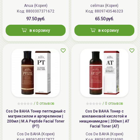
Anua (Корея)
celimax (Корея)
Код: 8800307371672
Код: 8809743546323
97.50 руб.
65.50 руб.
в корзину
в корзину
/
0
отзывов
/
0
отзывов
Cos De BAHA Тонер пептидный с
Cos De BAHA Тонер с
матриксилом и аргирелином |
азелаиновой кислотой и
200мл | M.A Peptide Facial Toner
ниацинамидом | 200мл | AT
(PT)
Facial Toner (AT)
Cos De BAHA (Корея)
Cos De BAHA (Корея)
Код: 8809240317877
Код: 8809240319390