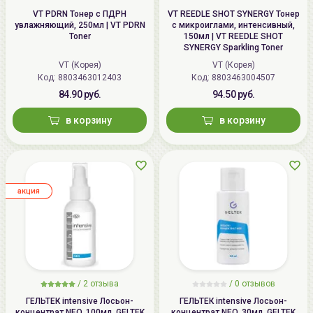
VT PDRN Тонер с ПДРН
VT REEDLE SHOT SYNERGY Тонер
увлажняющий, 250мл | VT PDRN
с микроиглами, интенсивный,
Toner
150мл | VT REEDLE SHOT
SYNERGY Sparkling Toner
VT (Корея)
VT (Корея)
Код: 8803463012403
Код: 8803463004507
84.90 руб.
94.50 руб.
в корзину
в корзину
aкция
/
2
отзыва
/
0
отзывов
ГЕЛЬТЕК intensive Лосьон-
ГЕЛЬТЕК intensive Лосьон-
концентрат NEO, 100мл, GELTEK
концентрат NEO, 30мл, GELTEK