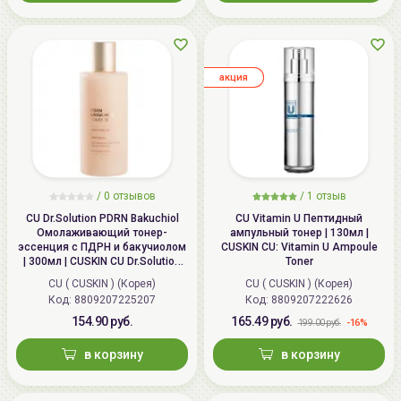
aкция
/
0
отзывов
/
1
отзыв
CU Dr.Solution PDRN Bakuchiol
CU Vitamin U Пептидный
Омолаживающий тонер-
ампульный тонер | 130мл |
эссенция с ПДРН и бакучиолом
CUSKIN CU: Vitamin U Ampoule
| 300мл | CUSKIN CU Dr.Solution
Toner
PDRN Bakuchiol Toner 100
CU ( CUSKIN ) (Корея)
CU ( CUSKIN ) (Корея)
Код: 8809207225207
Код: 8809207222626
154.90 руб.
165.49 руб.
-16%
199.00 руб.
в корзину
в корзину