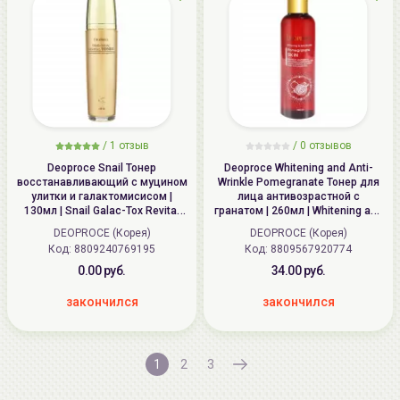
/
1
отзыв
/
0
отзывов
Deoproce Snail Тонер
Deoproce Whitening and Anti-
восстанавливающий с муцином
Wrinkle Pomegranate Тонер для
улитки и галактомисисом |
лица антивозрастной с
130мл | Snail Galac-Tox Revital
гранатом | 260мл | Whitening and
Toner
Anti-Wrinkle Pomegranate Skin
DEOPROCE (Корея)
DEOPROCE (Корея)
Код: 8809240769195
Код: 8809567920774
0.00 руб.
34.00 руб.
закончился
закончился
1
2
3