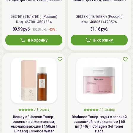
GELTEK ( ГЕЛЬТЕК ) (Россия)
GELTEK ( ГЕЛЬТЕК ) (Россия)
Код: 4670014501884
Код: 4680614170526
89.99 руб.
31.16 руб.
-13%
103.89 руб.
в корзину
в корзину
/
1
отзыв
/
1
отзыв
Beauty of Joseon Тонер-
Biodance Тонер-пэды с гелевой
эссенция с женьшенем,
эссенцией, с коллагеном | 60
омолаживающий | 150мл |
шт(140г) | Collagen Gel Toner
Ginseng Essence Water
Pads