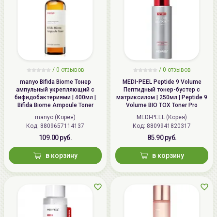
/
0
отзывов
/
0
отзывов
manyo Bifida Biome Тонер
MEDI-PEEL Peptide 9 Volume
aмпульный укрепляющий с
Пептидный тонер-бустер с
бифидобактериями | 400мл |
матриксилом | 250мл | Peptide 9
Bifida Biome Ampoule Toner
Volume BIO TOX Toner Pro
manyo (Корея)
MEDI-PEEL (Корея)
Код: 8809657114137
Код: 8809941820317
109.00 руб.
85.90 руб.
в корзину
в корзину