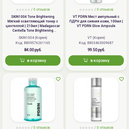
/
0
отзывов
/
0
отзывов
SKIN1004 Tone Brightening
VT PDRN Мист ампульный с
Мягкий осветляющий тонер с
ПДРН для сияния кожи, 100мл |
центеллой | 210мл | Madagascar
VT PDRN Glow Ampoule
Centella Tone Brightening
Boosting Toner
SKIN1004 (Корея)
VT (Корея)
Код: 8809576261165
Код: 8803463009687
84.00 руб.
99.50 руб.
в корзину
в корзину
/
0
отзывов
/
0
отзывов