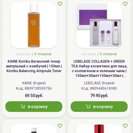
/
0
отзывов
/
0
отзывов
KAINE Kombu Веганский тонер
LEBELAGE COLLAGEN + GREEN
ампульный с комбучей | 150мл |
TEA Набор косметики для лица,
Kombu Balancing Ampoule Toner
c коллагеном и зеленым чаем |
150мл+30мл+150мл+30мл |
COLLAGEN + GREEN TEA Moisture
KAINE (Корея)
LEBELAGE (Корея)
2 Set
Код: 8809738595756
Код: 8809445618380
69.50 руб.
79.90 руб.
в корзину
в корзину