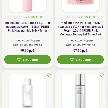
/
0
отзывов
/
0
отзывов
medicube PDRN Тонер с ПДРН и
medicube PDRN Тонер-пэды
ниацинамидом | 150мл | PDRN
гелевые с ПДРН и коллагеном |
Pink Niacinamide Milky Toner
70шт(120мл) | PDRN Pink
Collagen Toning Gel Toner Pad
medicube (Корея)
medicube (Корея)
Код: 8800256119653
Код: 8800289470448
79.50 руб.
97.50 руб.
в корзину
в корзину