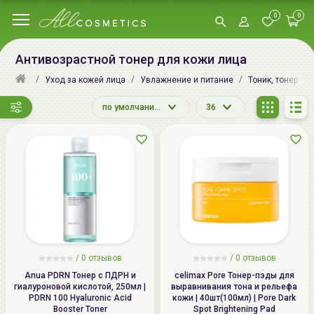
0
0
Антивозрастной тонер для кожи лица
Уход за кожей лица
Увлажнение и питание
Тоник, тонер
по умолчанию
36
/
0
отзывов
/
0
отзывов
Anua PDRN Тонер с ПДРН и
celimax Pore Тонер-пэды для
гиалуроновой кислотой, 250мл |
выравнивания тона и рельефа
PDRN 100 Hyaluronic Acid
кожи | 40шт(100мл) | Pore Dark
Booster Toner
Spot Brightening Pad