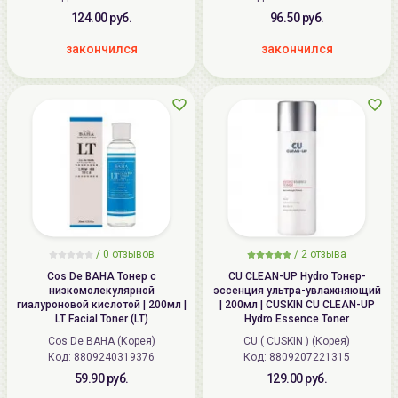
124.00 руб.
96.50 руб.
закончился
закончился
/
0
отзывов
/
2
отзыва
Cos De BAHA Тонер с
CU CLEAN-UP Hydro Тонер-
низкомолекулярной
эссенция ультра-увлажняющий
гиалуроновой кислотой | 200мл |
| 200мл | CUSKIN CU CLEAN-UP
LT Facial Toner (LT)
Hydro Essence Toner
Cos De BAHA (Корея)
CU ( CUSKIN ) (Корея)
Код: 8809240319376
Код: 8809207221315
59.90 руб.
129.00 руб.