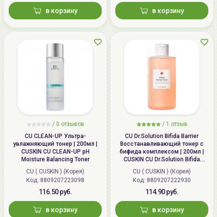
в корзину
в корзину
/
0
отзывов
/
1
отзыв
CU CLEAN-UP Ультра-
CU Dr.Solution Bifida Barrier
увлажняющий тонер | 200мл |
Восстанавливающий тонер с
CUSKIN CU CLEAN-UP pH
бифида комплексом | 200мл |
Moisture Balancing Toner
CUSKIN CU Dr.Solution Bifida
Barrier Toner
CU ( CUSKIN ) (Корея)
CU ( CUSKIN ) (Корея)
Код: 8809207223098
Код: 8809207222930
116.50 руб.
114.90 руб.
в корзину
в корзину